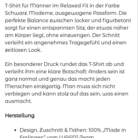
in
T-Shirt für Männer im Relaxed Fit in der Farbe
Schwarz
Schwarz. Moderne, ausgewogene Passform. Die
-
perfekte Balance zwischen locker und figurbetont
Print
sorgt für einen entspannten Sitz, der etwas näher
"Anders
am Körper liegt, ohne einzuengen. Der Schnitt
Normal"
verleiht ein angenehmes Tragegefühl und einen
Menge
zeitlosen Look.
Ein besonderer Druck rundet das T-Shirt ab und
verleiht ihm eine klare Botschaft: Anders sein ist
ganz normal und genau das macht jeden
Menschen einzigartig. Man muss sich nicht
verbiegen und kann stolz auf das sein, was einen
ausmacht.
Herstellung
Design, Zuschnitt & Nähen: 100% „Made in
Esslingen“ vom WASNI-Team