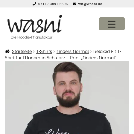
0711 / 3891 5596
wir@wasni.de
springen
Zur
Zum
Navigation
Inhalt
springen
springen
Startseite
T-Shirts
Anders Normal
Relaxed Fit T-
KONFIGURATOR
KONFIGURATOR
Shirt für Männer in Schwarz – Print „Anders Normal“
SHOP
SHOP
über uns
über uns
vor ort
vor ort
service
service
suche