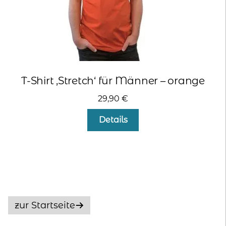
werden
T-Shirt ‚Stretch‘ für Männer – orange
29,90
€
Dieses
Details
Produkt
weist
mehrere
Varianten
auf.
Die
Optionen
zur Startseite
können
auf