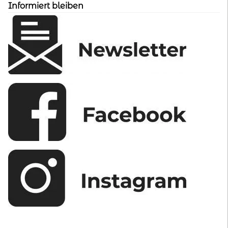
Informiert bleiben
der
Produktseite
gewählt
werden