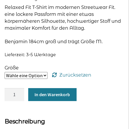
Relaxed Fit T-Shirt im modernen Streetwear Fit.
eine lockere Passform mit einer etwas
körpernäheren Silhouette, hochwertiger Stoff und
maximaler Komfort für den Alltag.
Benjamin 184cm groß und trägt Größe M.
Lieferzeit:
3–5 Werktage
Größe
Zurücksetzen
Relaxed
In den Warenkorb
Fit
T-
Shirt
für
Beschreibung
Männer