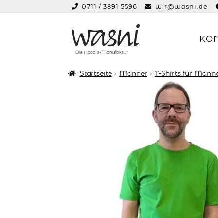
0711 / 3891 5596
wir@wasni.de
springen
KO
Zur
Zum
Navigation
Inhalt
springen
springen
Startseite
Männer
T-Shirts für Männ