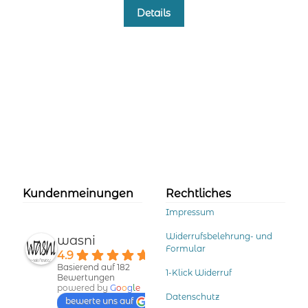
Dieses
Details
Produkt
weist
mehrere
Varianten
auf.
Die
Optionen
können
auf
der
Produktseite
gewählt
Kundenmeinungen
Rechtliches
werden
Impressum
Widerrufsbelehrung- und
wasni
Formular
4.9
Basierend auf 182
1-Klick Widerruf
Bewertungen
powered by
G
o
o
g
l
e
Datenschutz
bewerte uns auf