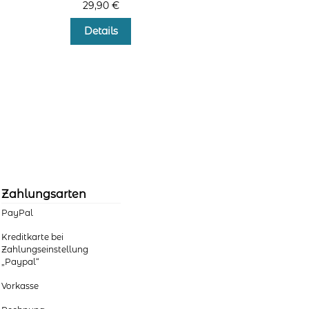
29,90
€
Dieses
Details
Produkt
weist
mehrere
Varianten
auf.
Die
Optionen
können
auf
der
Produktseite
Zahlungsarten
gewählt
werden
PayPal
Kreditkarte bei
Zahlungseinstellung
„Paypal“
Vorkasse