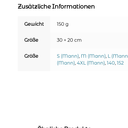
Zusätzliche Informationen
Gewicht
150 g
Größe
30 × 20 cm
Größe
S (Mann)
,
M (Mann)
,
L (Mann
(Mann)
,
4XL (Mann)
,
140
,
152