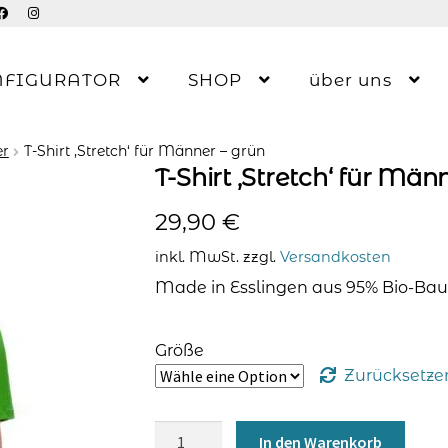
NFIGURATOR
SHOP
über uns
er
T-Shirt ‚Stretch‘ für Männer – grün
T-Shirt ‚Stretch‘ für Män
29,90
€
inkl. MwSt.
zzgl.
Versandkosten
Made in Esslingen aus 95% Bio-Bau
Größe
Zurücksetze
T-
In den Warenkorb