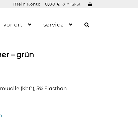
Mein Konto
0,00
€
0 Artikel
vor ort
service
ner – grün
mwolle (kbA), 5% Elasthan.
n