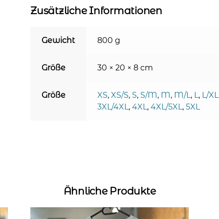
Zusätzliche Informationen
Gewicht
800 g
Größe
30 × 20 × 8 cm
Größe
XS
,
XS/S
,
S
,
S/M
,
M
,
M/L
,
L
,
L/XL
3XL/4XL
,
4XL
,
4XL/5XL
,
5XL
Ähnliche Produkte