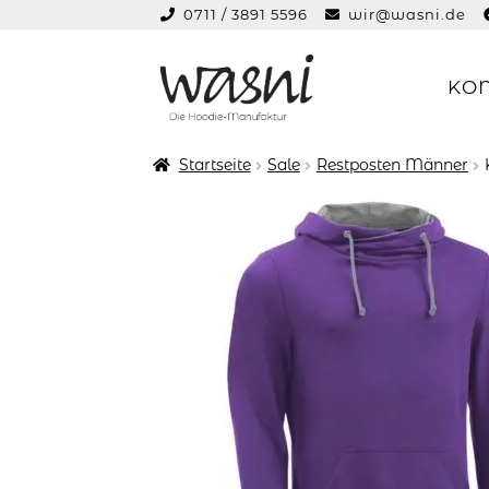
0711 / 3891 5596
wir@wasni.de
springen
KO
Zur
Zum
Navigation
Inhalt
springen
springen
Startseite
Sale
Restposten Männer