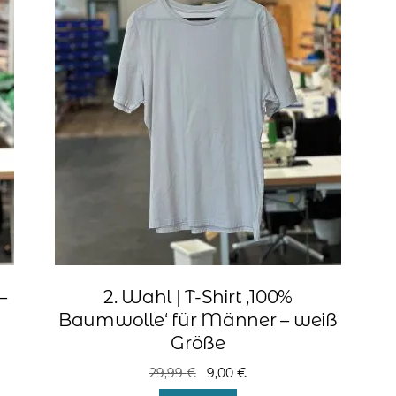
–
2. Wahl | T-Shirt ‚100%
Baumwolle‘ für Männer – weiß
Größe
Ursprünglicher
Aktueller
29,99
€
9,00
€
Preis
Preis