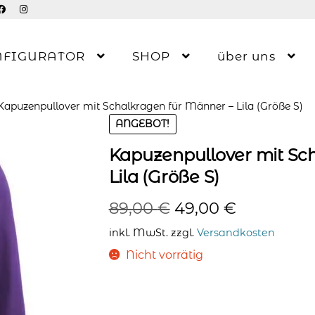
NFIGURATOR
SHOP
über uns
Kapuzenpullover mit Schalkragen für Männer – Lila (Größe S)
ANGEBOT!
Kapuzenpullover mit Sc
Lila (Größe S)
Ursprünglicher
Aktueller
89,00
€
49,00
€
Preis
Preis
inkl. MwSt.
zzgl.
Versandkosten
war:
ist:
Nicht vorrätig
89,00 €
49,00 €.