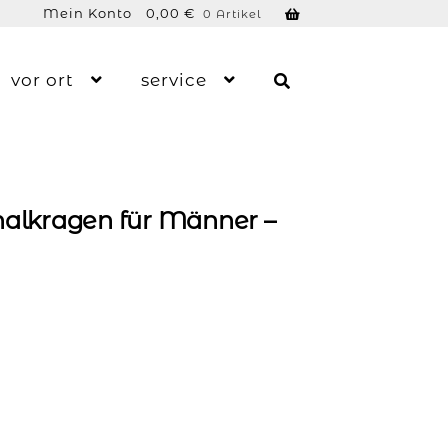
Mein Konto
0,00
€
0 Artikel
vor ort
service
halkragen für Männer –