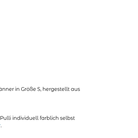
nner in Größe S, hergestellt aus
li individuell farblich selbst
r
.