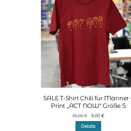
SALE T-Shirt Chili für Männer 
Print „ACT NOW“ Größe S
Ursprünglicher
Aktueller
35,00
€
9,00
€
Preis
Preis
Details
war:
ist: