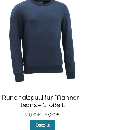
Rundhalspulli für Männer –
Jeans – Größe L
Ursprünglicher
Aktueller
79,00
€
39,00
€
Preis
Preis
Details
war:
ist: