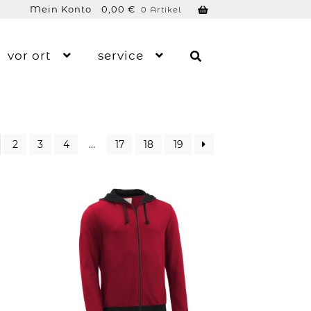
Mein Konto
0,00
€
0 Artikel
vor ort
service
2
3
4
…
17
18
19