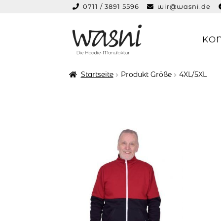
0711 / 3891 5596
wir@wasni.de
springen
KO
Zur
Zum
Navigation
Inhalt
springen
springen
Startseite
Produkt Größe
4XL/5XL