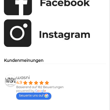
Kundenmeinungen
wasni
4.9
Basierend auf 182 Bewertungen
powered by
G
o
o
g
l
e
bewerte uns auf