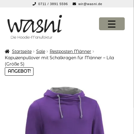
0711 / 3891 5596
wir@wasni.de
springen
Zur
Zum
Navigation
Inhalt
springen
springen
Startseite
Sale
Restposten Männer
KONFIGURATOR
KONFIGURATOR
Kapuzenpullover mit Schalkragen für Männer – Lila
(Größe S)
SHOP
SHOP
ANGEBOT!
über uns
über uns
vor ort
vor ort
service
service
suche