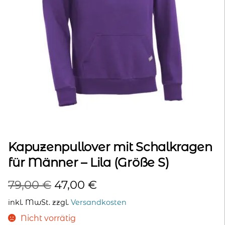
kontakt
home
Kapuzenpullover mit Schalkragen
für Männer – Lila (Größe S)
Ursprünglicher
Aktueller
79,00
€
47,00
€
Preis
Preis
inkl. MwSt.
zzgl.
Versandkosten
war:
ist:
Nicht vorrätig