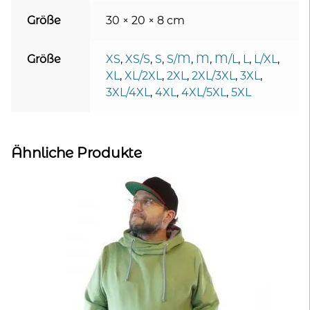
Größe
30 × 20 × 8 cm
Größe
XS
,
XS/S
,
S
,
S/M
,
M
,
M/L
,
L
,
L/XL
,
XL
,
XL/2XL
,
2XL
,
2XL/3XL
,
3XL
,
3XL/4XL
,
4XL
,
4XL/5XL
,
5XL
Ähnliche Produkte