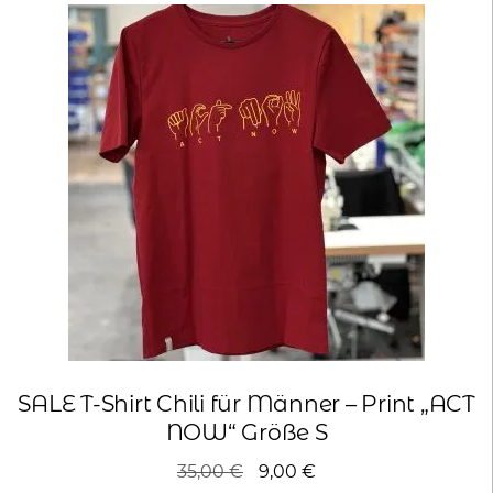
auf.
Die
Optionen
können
auf
der
Produktseite
gewählt
werden
SALE T-Shirt Chili für Männer – Print „ACT
NOW“ Größe S
Ursprünglicher
Aktueller
35,00
€
9,00
€