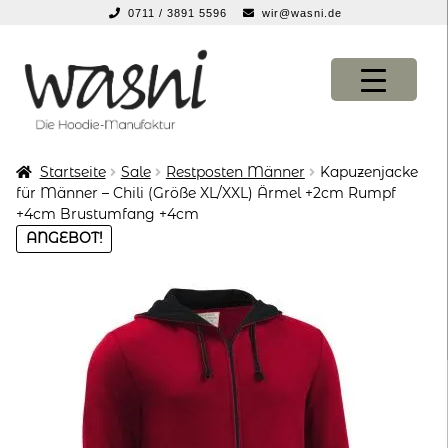
0711 / 3891 5596
wir@wasni.de
springen
Zur
Zum
Navigation
Inhalt
springen
springen
Startseite
Sale
Restposten Männer
Kapuzenjacke
KONFIGURATOR
KONFIGURATOR
für Männer – Chili (Größe XL/XXL) Ärmel +2cm Rumpf
+4cm Brustumfang +4cm
SHOP
SHOP
ANGEBOT!
über uns
über uns
vor ort
vor ort
service
service
suche