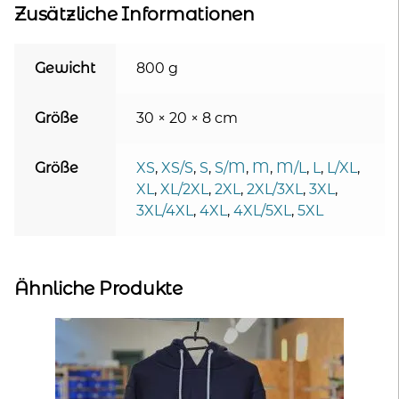
Zusätzliche Informationen
Gewicht
800 g
Größe
30 × 20 × 8 cm
Größe
XS
,
XS/S
,
S
,
S/M
,
M
,
M/L
,
L
,
L/XL
,
XL
,
XL/2XL
,
2XL
,
2XL/3XL
,
3XL
,
3XL/4XL
,
4XL
,
4XL/5XL
,
5XL
Ähnliche Produkte