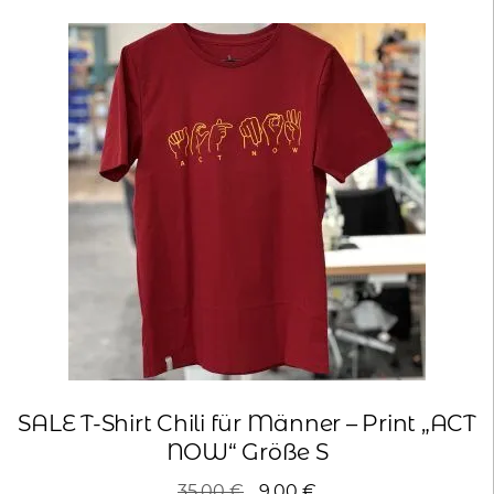
SALE T-Shirt Chili für Männer – Print „ACT
NOW“ Größe S
Ursprünglicher
Aktueller
35,00
€
9,00
€