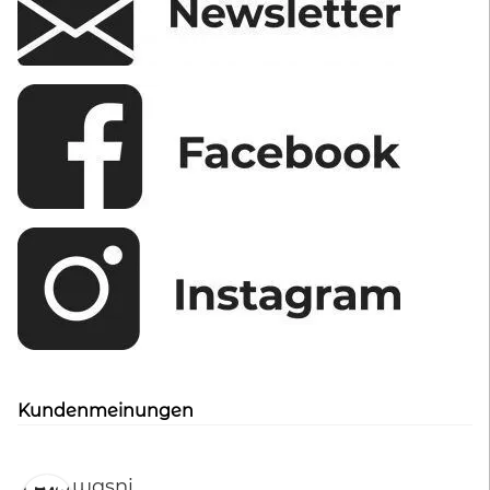
werden
Kundenmeinungen
wasni