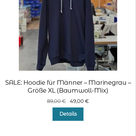
SALE: Hoodie für Männer – Marinegrau –
Größe XL (Baumwoll-Mix)
Ursprünglicher
Aktueller
89,00
€
49,00
€
Preis
Preis
Details
war:
ist:
89,00 €
49,00 €.