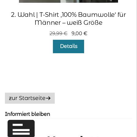
2. Wahl | T-Shirt ‚100% Baumwolle‘ für
Männer – weiß Größe
Ursprünglicher
Aktueller
29,99
€
9,00
€
Preis
Preis
Dieses
Details
war:
ist:
Produkt
29,99 €
9,00 €.
weist
mehrere
Varianten
auf.
Die
Optionen
zur Startseite
können
auf
Informiert bleiben
der
Produktseite
gewählt