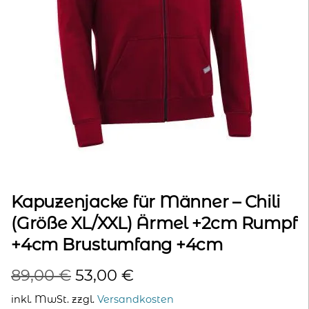
kontakt
home
Kapuzenjacke für Männer – Chili
(Größe XL/XXL) Ärmel +2cm Rumpf
+4cm Brustumfang +4cm
Ursprünglicher
Aktueller
89,00
€
53,00
€
Preis
Preis
inkl. MwSt.
zzgl.
Versandkosten