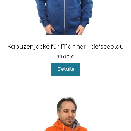
Kapuzenjacke für Männer – tiefseeblau
99,00
€
Dieses
Details
Produkt
weist
mehrere
Varianten
auf.
Die
Optionen
können
auf