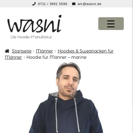
0711 / 3891 5596
wir@wasni.de
springen
Zur
Zum
Navigation
Inhalt
springen
springen
Startseite
Männer
Hoodies & Sweatjacken für
KONFIGURATOR
KONFIGURATOR
Männer
Hoodie für Männer – marine
SHOP
SHOP
über uns
über uns
vor ort
vor ort
service
service
suche