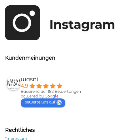
Kundenmeinungen
wasni
4.9
Basierend auf 182 Bewertungen
powered by
G
o
o
g
l
e
bewerte uns auf
Rechtliches
Impressum