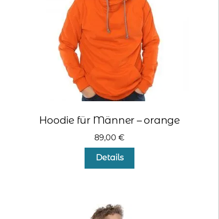
der
Produktseite
gewählt
werden
Hoodie für Männer – orange
89,00
€
Dieses
Details
Produkt
weist
mehrere
Varianten
auf.