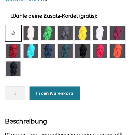
Wähle deine Zusatz-Kordel (gratis):
Hoodie
In den Warenkorb
für
Männer
-
marine
Beschreibung
Menge
Männer-Kapuzenpullover in marine, hergestellt