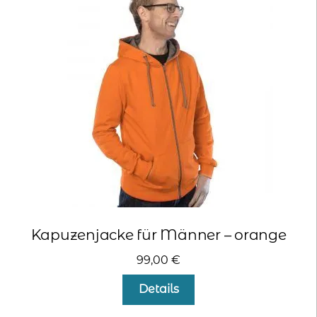
Die
Optionen
können
auf
der
Produktseite
gewählt
werden
Kapuzenjacke für Männer – orange
99,00
€
Dieses
Details
Produkt
weist