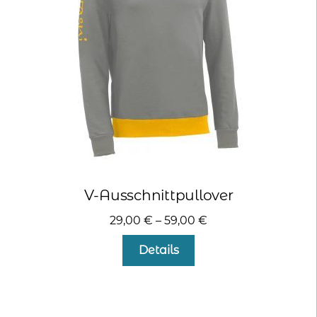
können
auf
der
Produktseite
gewählt
werden
V-Ausschnittpullover
29,00
€
–
59,00
€
Dieses
Details
Produkt
weist
mehrere
Varianten