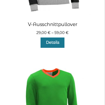
V-Ausschnittpullover
29,00
€
–
59,00
€
Dieses
Details
Produkt
weist
mehrere
Varianten
auf.
Die
Optionen
können
auf
der
Produktseite