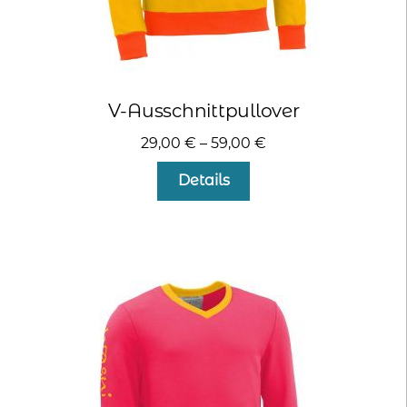
V-Ausschnittpullover
29,00
€
–
59,00
€
Dieses
Details
Produkt
weist
mehrere
Varianten
auf.
Die
Optionen
können
auf
der