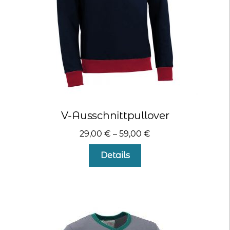
kontakt
home
V-Ausschnittpullover
29,00
€
–
59,00
€
Dieses
Details
Produkt
weist
mehrere
Varianten
auf.
Die