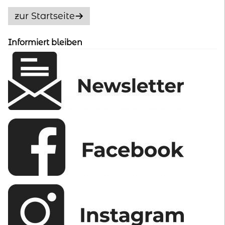
auf
zur Startseite
der
Produktseite
gewählt
Informiert bleiben
werden