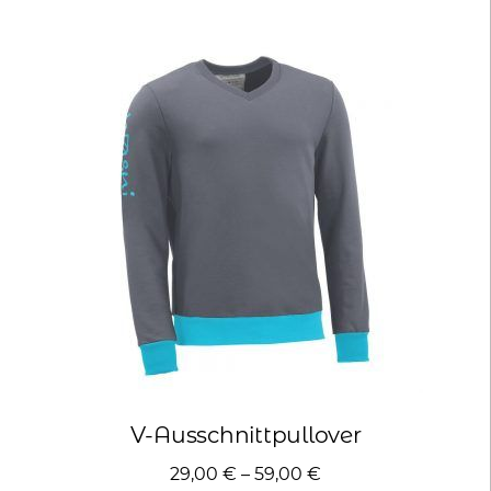
mehrere
Varianten
auf.
Die
Optionen
können
auf
der
Produktseite
gewählt
werden
V-Ausschnittpullover
29,00
€
–
59,00
€