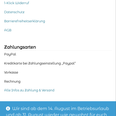
1-Klick Widerruf
Datenschutz
Barrierefreiheitserklärung
AGB
Zahlungsarten
PayPal
Kreditkarte bei Zahlungseinstellung „Paypal“
Vorkasse
Rechnung
Alle Infos zu Zahlung & Versand
Wir sind ab dem 14. August im Betriebsurlaub
und ab 31. August wieder wie gewohnt für euch
© wasni, die Hoodie-Manufaktur – mit Stoffen aus fair hergestellter