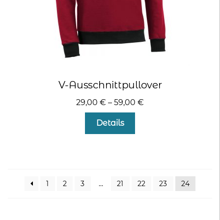
werden
V-Ausschnittpullover
29,00
€
–
59,00
€
Dieses
Details
Produkt
weist
mehrere
Varianten
auf.
1
2
3
…
21
22
23
24
Die
Optionen
können