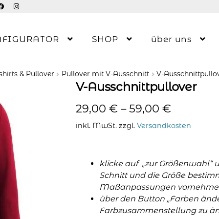
NFIGURATOR
SHOP
über uns
hirts & Pullover
Pullover mit V-Ausschnitt
V-Ausschnittpullo
V-Ausschnittpullover
29,00
€
–
59,00
€
inkl. MwSt.
zzgl.
Versandkosten
klicke auf „zur Größenwahl“ 
Schnitt und die Größe bestim
Maßanpassungen vornehme
über den Button „Farben änder
Farbzusammenstellung zu änd