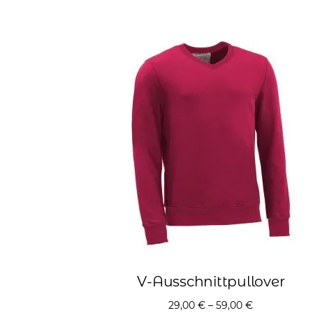
V-Ausschnittpullover
29,00
€
–
59,00
€