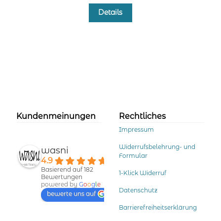
Dieses
Details
Produkt
weist
mehrere
Varianten
auf.
Die
Optionen
können
auf
der
Kundenmeinungen
Rechtliches
Produktseite
Impressum
gewählt
werden
Widerrufsbelehrung- und
wasni
Formular
4.9
Basierend auf 182
1-Klick Widerruf
Bewertungen
powered by
G
o
o
g
l
e
Datenschutz
bewerte uns auf
Barrierefreiheitserklärung