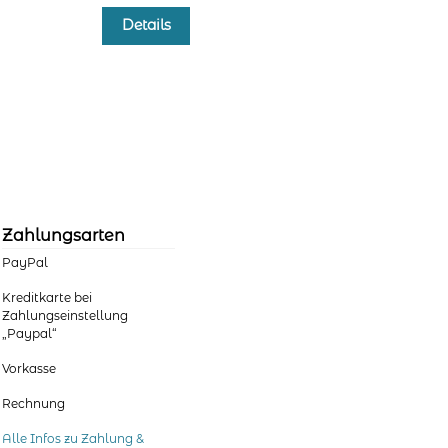
Dieses
Details
Produkt
weist
mehrere
Varianten
auf.
Die
Optionen
können
auf
der
Zahlungsarten
Produktseite
PayPal
gewählt
werden
Kreditkarte bei
Zahlungseinstellung
„Paypal“
Vorkasse
Rechnung
Alle Infos zu Zahlung &