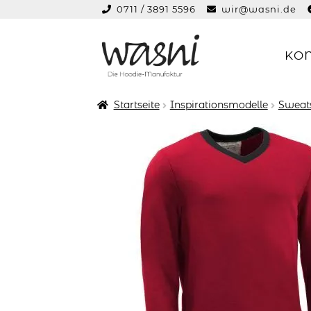
0711 / 3891 5596
wir@wasni.de
springen
KO
Zur
Zum
Navigation
Inhalt
springen
springen
Startseite
Inspirationsmodelle
Sweats