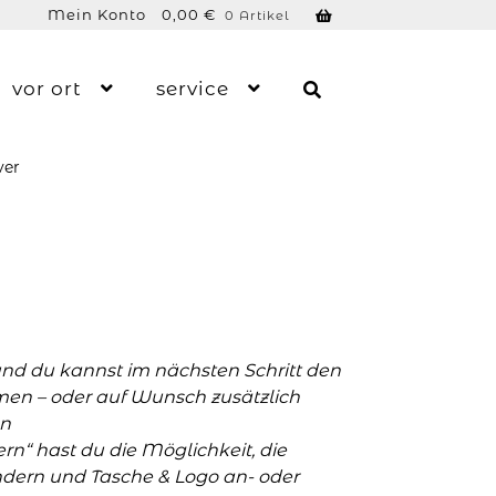
Mein Konto
0,00
€
0 Artikel
vor ort
service
ver
und du kannst im nächsten Schritt den
men – oder auf Wunsch zusätzlich
n
n“ hast du die Möglichkeit, die
ern und Tasche & Logo an- oder