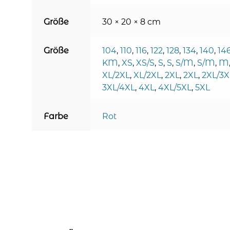
Größe
30 × 20 × 8 cm
Größe
104
,
110
,
116
,
122
,
128
,
134
,
140
,
14
KM
,
XS
,
XS/S
,
S
,
S
,
S/M
,
S/M
,
M
XL/2XL
,
XL/2XL
,
2XL
,
2XL
,
2XL/3X
3XL/4XL
,
4XL
,
4XL/5XL
,
5XL
Farbe
Rot