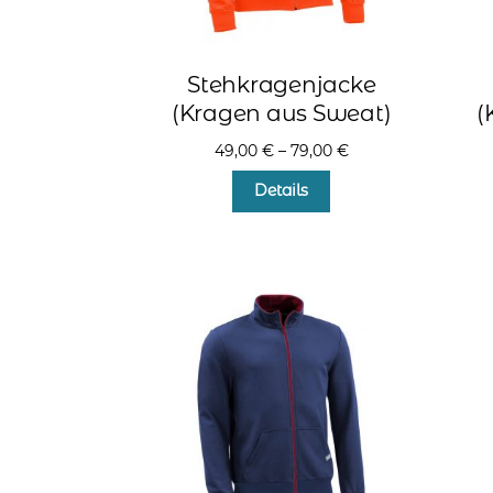
Stehkragenjacke
(Kragen aus Sweat)
(
49,00
€
–
79,00
€
Dieses
Details
Produkt
weist
mehrere
Varianten
auf.
Die
Optionen
können
auf
der
Produktseite
gewählt
werden