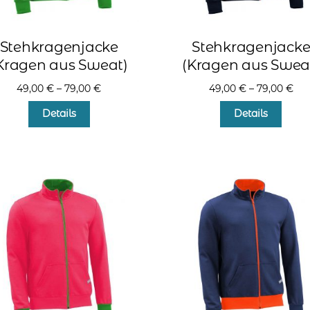
Stehkragenjacke
Stehkragenjack
Kragen aus Sweat)
(Kragen aus Swea
49,00
€
–
79,00
€
49,00
€
–
79,00
€
Dieses
Diese
Details
Details
Produkt
Produ
weist
weist
mehrere
mehr
Varianten
Varia
auf.
auf.
Die
Die
Optionen
Optio
können
könn
auf
auf
der
der
Produktseite
Produ
gewählt
gewä
werden
werd