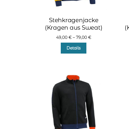
Stehkragenjacke
(Kragen aus Sweat)
(
49,00
€
–
79,00
€
Dieses
Details
Produkt
weist
mehrere
Varianten
auf.
Die
Optionen
können
auf
der
Produktseite
gewählt
werden