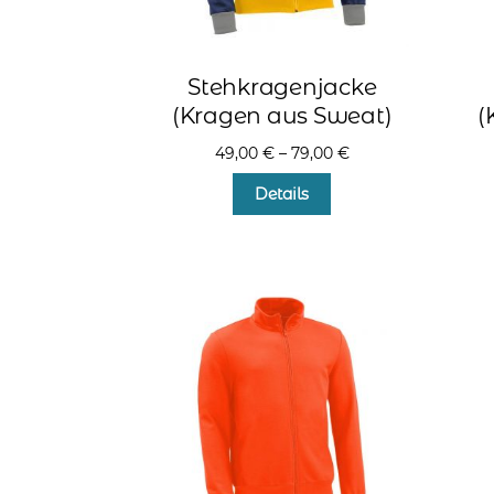
Stehkragenjacke
(Kragen aus Sweat)
(
49,00
€
–
79,00
€
Dieses
Details
Produkt
weist
mehrere
Varianten
auf.
Die
Optionen
können
auf
der
Produktseite
gewählt
werden