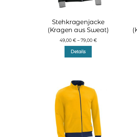
Stehkragenjacke
(Kragen aus Sweat)
(
49,00
€
–
79,00
€
Dieses
Details
Produkt
weist
mehrere
Varianten
auf.
Die
Optionen
können
auf
der
Produktseite
gewählt
werden