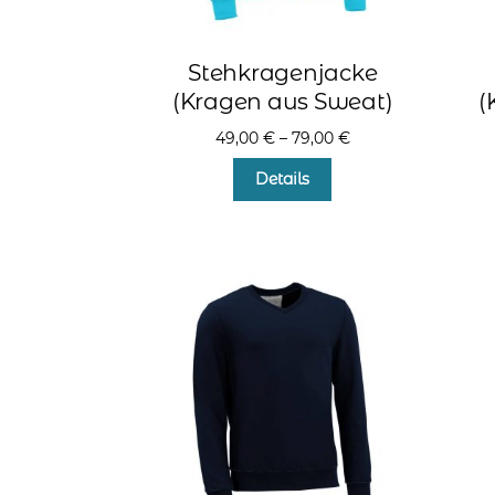
Stehkragenjacke
(Kragen aus Sweat)
(
49,00
€
–
79,00
€
Dieses
Details
Produkt
weist
mehrere
Varianten
auf.
Die
Optionen
können
auf
der
Produktseite
gewählt
werden