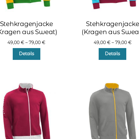
Stehkragenjacke
Stehkragenjack
Kragen aus Sweat)
(Kragen aus Swea
49,00
€
–
79,00
€
49,00
€
–
79,00
€
Dieses
Diese
Details
Details
Produkt
Produ
weist
weist
mehrere
mehr
Varianten
Varia
auf.
auf.
Die
Die
Optionen
Optio
können
könn
auf
auf
der
der
Produktseite
Produ
gewählt
gewä
werden
werd