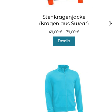
Stehkragenjacke
(Kragen aus Sweat)
(
49,00
€
–
79,00
€
Dieses
Details
Produkt
weist
mehrere
Varianten
auf.
Die
Optionen
können
auf
der
Produktseite
gewählt
werden