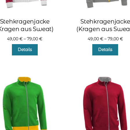
Stehkragenjacke
Stehkragenjack
Kragen aus Sweat)
(Kragen aus Swea
49,00
€
–
79,00
€
49,00
€
–
79,00
€
Dieses
Diese
Details
Details
Produkt
Produ
weist
weist
mehrere
mehr
Varianten
Varia
auf.
auf.
Die
Die
Optionen
Optio
können
könn
auf
auf
der
der
Produktseite
Produ
gewählt
gewä
werden
werd