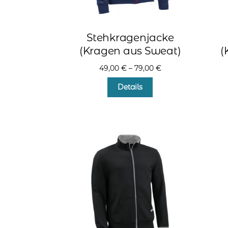
Stehkragenjacke
(Kragen aus Sweat)
(
49,00
€
–
79,00
€
Dieses
Details
Produkt
weist
mehrere
Varianten
auf.
Die
Optionen
können
auf
der
Produktseite
gewählt
werden