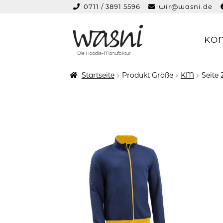
0711 / 3891 5596
wir@wasni.de
springen
KO
Zur
Zum
Navigation
Inhalt
springen
springen
Startseite
Produkt Größe
KM
Seite 