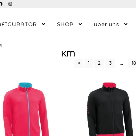
NFIGURATOR
SHOP
über uns
21
KM
1
2
3
…
18