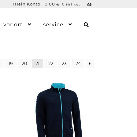
Mein Konto
0,00
€
0 Artikel
vor ort
service
19
20
21
22
23
24