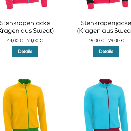
Stehkragenjacke
Stehkragenjack
Kragen aus Sweat)
(Kragen aus Swea
49,00
€
–
79,00
€
49,00
€
–
79,00
€
Dieses
Diese
Details
Details
Produkt
Produ
weist
weist
mehrere
mehr
Varianten
Varia
auf.
auf.
Die
Die
Optionen
Optio
können
könn
auf
auf
der
der
Produktseite
Produ
gewählt
gewä
werden
werd