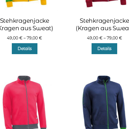
Stehkragenjacke
Stehkragenjack
Kragen aus Sweat)
(Kragen aus Swea
49,00
€
–
79,00
€
49,00
€
–
79,00
€
Dieses
Diese
Details
Details
Produkt
Produ
weist
weist
mehrere
mehr
Varianten
Varia
auf.
auf.
Die
Die
Optionen
Optio
können
könn
auf
auf
der
der
Produktseite
Produ
gewählt
gewä
werden
werd