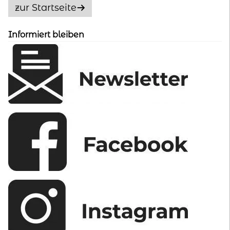
Optionen
zur Startseite
können
auf
Informiert bleiben
der
Produktseite
gewählt
werden