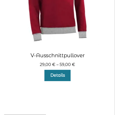
Produktseite
gewählt
werden
V-Ausschnittpullover
29,00
€
–
59,00
€
Dieses
Details
Produkt
weist
mehrere
Varianten
auf.
Die