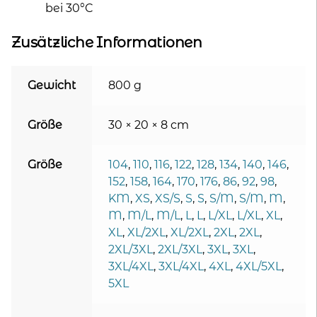
bei 30°C
Zusätzliche Informationen
Gewicht
800 g
Größe
30 × 20 × 8 cm
Größe
104
,
110
,
116
,
122
,
128
,
134
,
140
,
146
,
152
,
158
,
164
,
170
,
176
,
86
,
92
,
98
,
KM
,
XS
,
XS/S
,
S
,
S
,
S/M
,
S/M
,
M
,
M
,
M/L
,
M/L
,
L
,
L
,
L/XL
,
L/XL
,
XL
,
XL
,
XL/2XL
,
XL/2XL
,
2XL
,
2XL
,
2XL/3XL
,
2XL/3XL
,
3XL
,
3XL
,
3XL/4XL
,
3XL/4XL
,
4XL
,
4XL/5XL
,
5XL