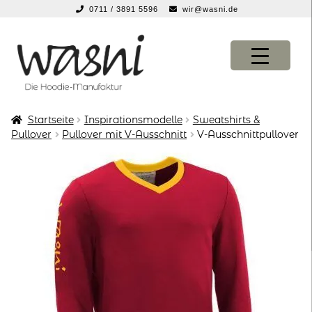
0711 / 3891 5596
wir@wasni.de
springen
Zur
Zum
Navigation
Inhalt
springen
springen
Startseite
Inspirationsmodelle
Sweatshirts &
KONFIGURATOR
KONFIGURATOR
Pullover
Pullover mit V-Ausschnitt
V-Ausschnittpullover
SHOP
SHOP
über uns
über uns
vor ort
vor ort
service
service
suche