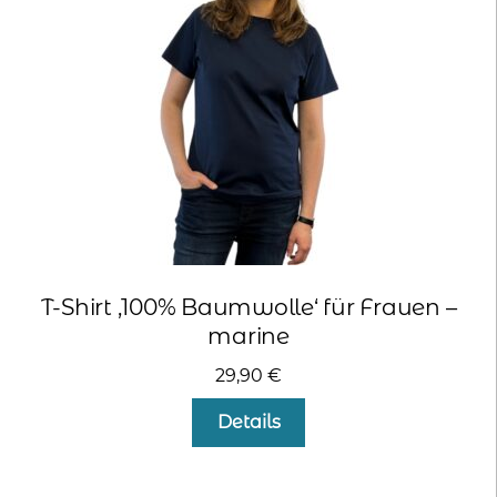
können
auf
der
Produktseite
gewählt
werden
T-Shirt ‚100% Baumwolle‘ für Frauen –
marine
29,90
€
Dieses
Details
Produkt
weist
mehrere