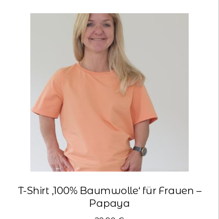
Varianten
auf.
Die
Optionen
können
auf
der
Produktseite
gewählt
werden
T-Shirt ‚100% Baumwolle‘ für Frauen –
Papaya