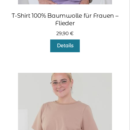
T-Shirt 100% Baumwolle für Frauen –
Flieder
29,90
€
Dieses
Details
Produkt
weist
mehrere
Varianten
auf.
Die
Optionen
können
auf
der
Produktseite
gewählt