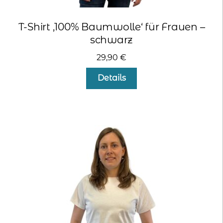
T-Shirt ‚100% Baumwolle‘ für Frauen –
schwarz
29,90
€
Dieses
Details
Produkt
weist
mehrere
Varianten
auf.
Die
Optionen
können
auf
der
Produktseite
gewählt