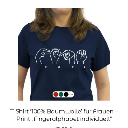
Varianten
auf.
Die
Optionen
können
auf
der
Produktseite
gewählt
werden
T-Shirt ‘100% Baumwolle’ für Frauen –
Print „Fingeralphabet individuell“