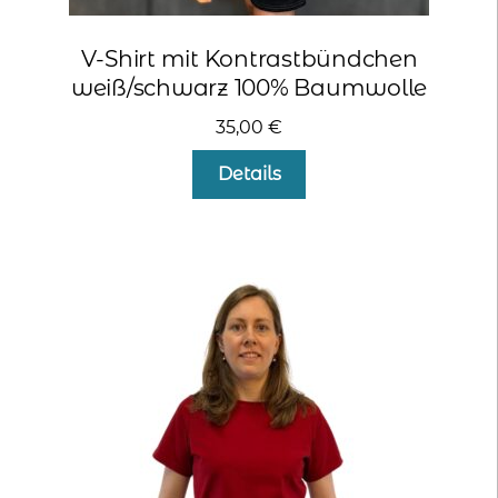
V-Shirt mit Kontrastbündchen
weiß/schwarz 100% Baumwolle
35,00
€
Dieses
Details
Produkt
weist
mehrere
Varianten
auf.
Die
Optionen
können
auf
der
Produktseite
gewählt