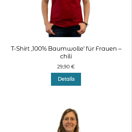
werden
T-Shirt ‚100% Baumwolle‘ für Frauen –
chili
29,90
€
Dieses
Details
Produkt
weist
mehrere
Varianten
auf.
Die
Optionen