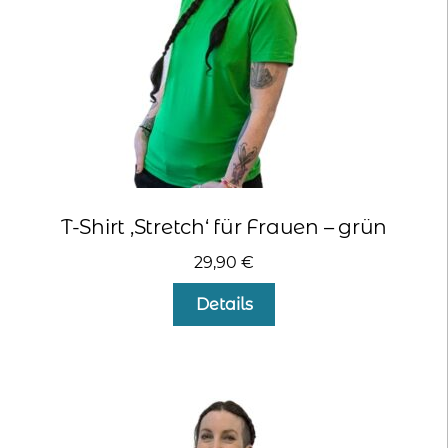
Produktseite
gewählt
werden
T-Shirt ‚Stretch‘ für Frauen – grün
29,90
€
Dieses
Details
Produkt
weist
mehrere
Varianten
auf.
Die