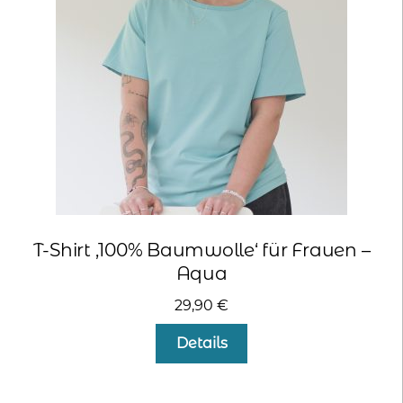
können
auf
der
Produktseite
gewählt
werden
T-Shirt ‚100% Baumwolle‘ für Frauen –
Aqua
29,90
€
Dieses
Details
Produkt
weist
mehrere