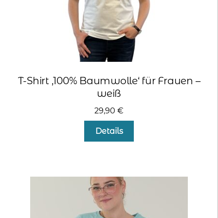
werden
T-Shirt ‚100% Baumwolle‘ für Frauen –
weiß
29,90
€
Dieses
Details
Produkt
weist
mehrere
Varianten
auf.
Die
Optionen