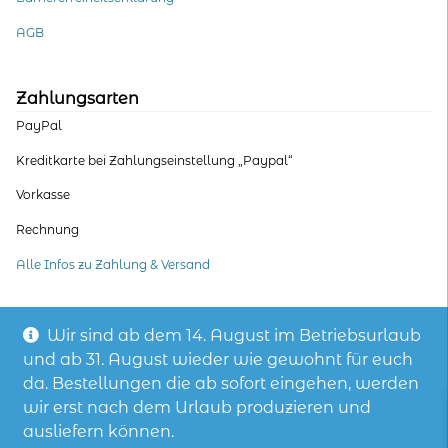
AGB
Zahlungsarten
PayPal
Kreditkarte bei Zahlungseinstellung „Paypal“
Vorkasse
Rechnung
Alle Infos zu Zahlung & Versand
Wir sind ab dem 14. August im Betriebsurlaub
und ab 31. August wieder wie gewohnt für euch
© wasni, die Hoodie-Manufaktur – mit Stoffen aus fair hergestellter
Biobaumwolle
da. Bestellungen die ab sofort eingehen, werden
wir erst nach dem Urlaub produzieren und
ausliefern können.