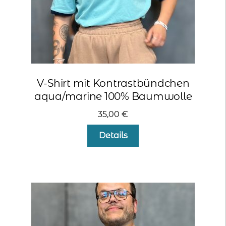
kontakt
home
V-Shirt mit Kontrastbündchen
aqua/marine 100% Baumwolle
35,00
€
Dieses
Details
Produkt
weist
mehrere
Varianten
auf.
Die
Optionen