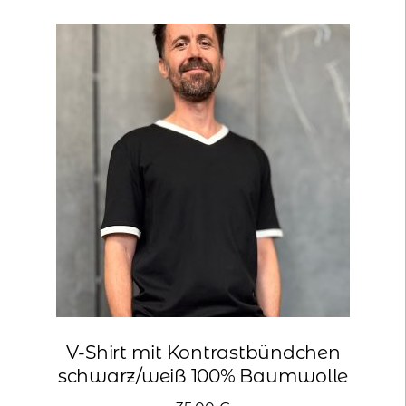
Varianten
auf.
Die
Optionen
können
auf
der
Produktseite
gewählt
werden
V-Shirt mit Kontrastbündchen
schwarz/weiß 100% Baumwolle