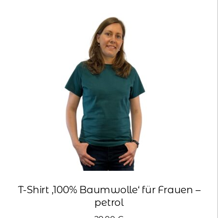
Varianten
auf.
Die
Optionen
können
auf
der
Produktseite
gewählt
werden
T-Shirt ‚100% Baumwolle‘ für Frauen –
petrol