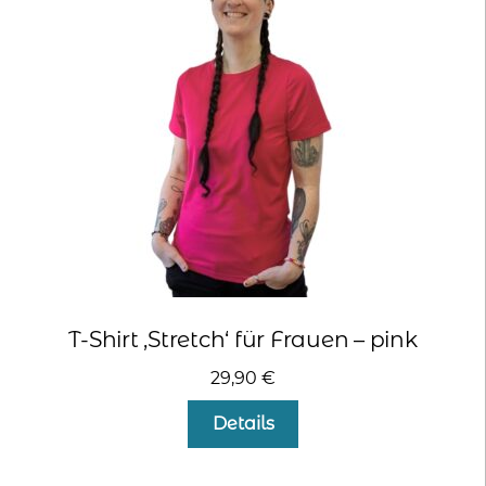
Optionen
können
auf
der
Produktseite
gewählt
werden
T-Shirt ‚Stretch‘ für Frauen – pink
29,90
€
Dieses
Details
Produkt
weist