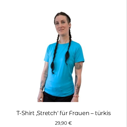
mehrere
Varianten
auf.
Die
Optionen
können
auf
der
Produktseite
gewählt
werden
T-Shirt ‚Stretch‘ für Frauen – türkis
29,90
€