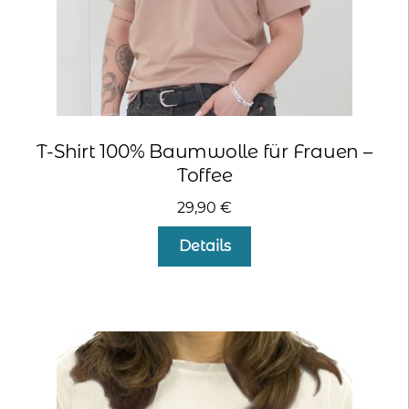
werden
T-Shirt 100% Baumwolle für Frauen –
Toffee
29,90
€
Dieses
Details
Produkt
weist
mehrere
Varianten
auf.
Die
Optionen