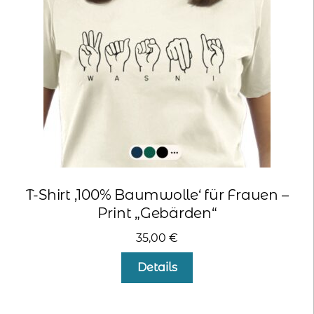
können
auf
der
Produktseite
gewählt
werden
T-Shirt ‚100% Baumwolle‘ für Frauen –
Print „Gebärden“
35,00
€
Dieses
Details
Produkt
weist
mehrere