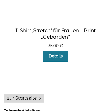
T-Shirt ‚Stretch‘ für Frauen – Print
„Gebärden“
35,00
€
Dieses
Details
Produkt
weist
mehrere
Varianten
auf.
Die
Optionen
zur Startseite
können
auf