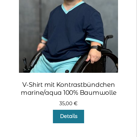
können
auf
der
Produktseite
gewählt
werden
V-Shirt mit Kontrastbündchen
marine/aqua 100% Baumwolle
35,00
€
Dieses
Details
Produkt
weist
mehrere