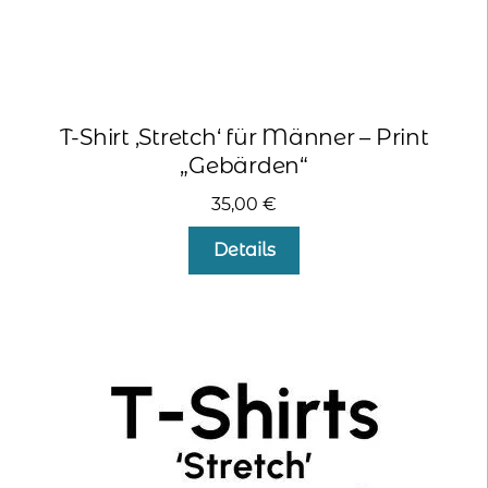
T-Shirt ‚Stretch‘ für Männer – Print
„Gebärden“
35,00
€
Dieses
Details
Produkt
weist
mehrere
Varianten
auf.
Die
Optionen
können
auf