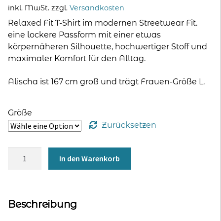
inkl. MwSt.
zzgl.
Versandkosten
Relaxed Fit T-Shirt im modernen Streetwear Fit.
eine lockere Passform mit einer etwas
körpernäheren Silhouette, hochwertiger Stoff und
maximaler Komfort für den Alltag.
Alischa ist 167 cm groß und trägt Frauen-Größe L.
Größe
Zurücksetzen
V-
In den Warenkorb
Shirt
mit
Kontrastbündchen
aqua/marine
Beschreibung
100%