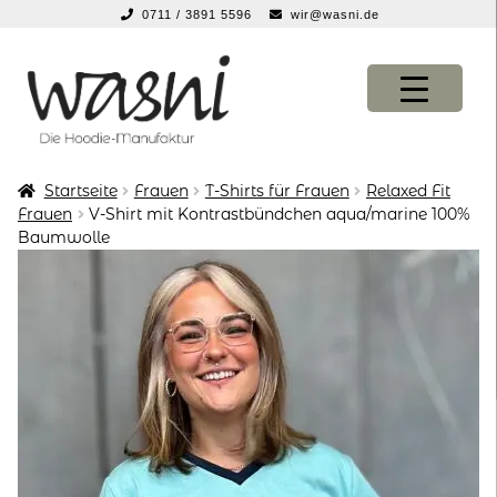
0711 / 3891 5596
wir@wasni.de
springen
Zur
Zum
Navigation
Inhalt
springen
springen
Startseite
Frauen
T-Shirts für Frauen
Relaxed Fit
KONFIGURATOR
KONFIGURATOR
Frauen
V-Shirt mit Kontrastbündchen aqua/marine 100%
Baumwolle
SHOP
SHOP
über uns
über uns
vor ort
vor ort
service
service
suche