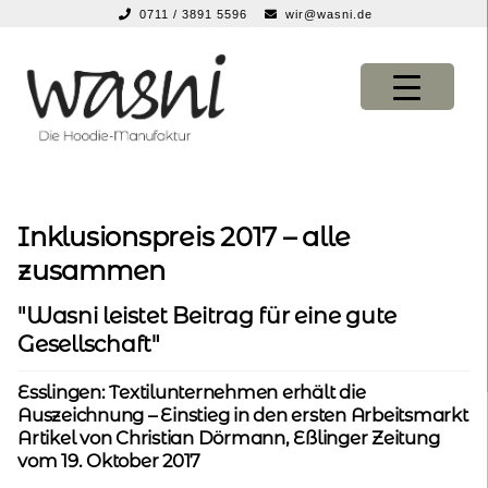
0711 / 3891 5596
wir@wasni.de
springen
Zur
Zum
Navigation
Inhalt
springen
springen
KONFIGURATOR
KONFIGURATOR
Inklusionspreis 2017 – alle
SHOP
SHOP
zusammen
über uns
über uns
"Wasni leistet Beitrag für eine gute
Gesellschaft"
vor ort
vor ort
Esslingen: Textilunternehmen erhält die
Auszeichnung – Einstieg in den ersten Arbeitsmarkt
service
service
Artikel von Christian Dörmann, Eßlinger Zeitung
vom 19. Oktober 2017
suche