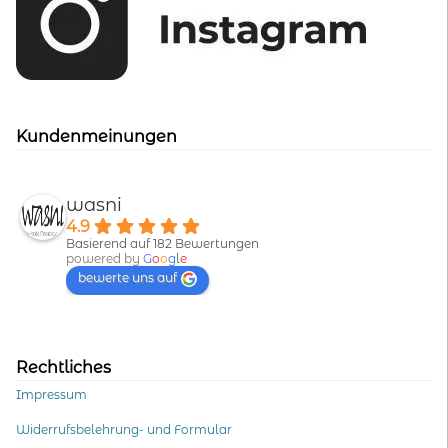
Kundenmeinungen
wasni
4.9
Basierend auf 182 Bewertungen
powered by
G
o
o
g
l
e
bewerte uns auf
Rechtliches
Impressum
Widerrufsbelehrung- und Formular