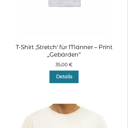
werden
T-Shirt ‚Stretch‘ für Männer – Print
„Gebärden“
35,00
€
Dieses
Details
Produkt
weist
mehrere
Varianten
auf.
Die
Optionen