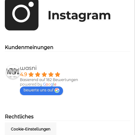
Kundenmeinungen
wasni
4.9
Basierend auf 182 Bewertungen
powered by
G
o
o
g
l
e
bewerte uns auf
Rechtliches
Cookie-Einstellungen