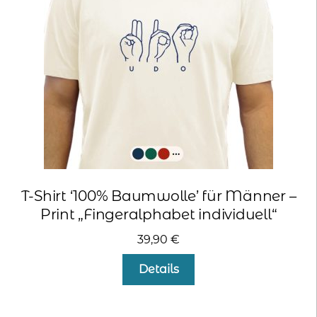
können
auf
der
Produktseite
gewählt
werden
T-Shirt ‘100% Baumwolle’ für Männer –
Print „Fingeralphabet individuell“
39,90
€
Dieses
Details
Produkt
weist
mehrere