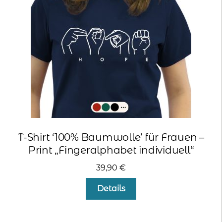
können
auf
der
Produktseite
gewählt
werden
T-Shirt ‘100% Baumwolle’ für Frauen –
Print „Fingeralphabet individuell“
39,90
€
Dieses
Details
Produkt
weist
mehrere