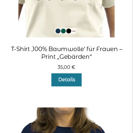
kontakt
home
T-Shirt ‚100% Baumwolle‘ für Frauen –
Print „Gebärden“
35,00
€
Dieses
Details
Produkt
weist
mehrere
Varianten
auf.
Die
Optionen