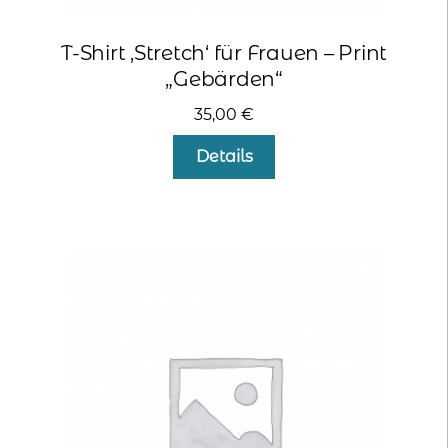
T-Shirt ‚Stretch‘ für Frauen – Print
„Gebärden“
35,00
€
Dieses
Details
Produkt
weist
mehrere
Varianten
auf.
Die
Optionen
können
auf
der
Produktseite
gewählt