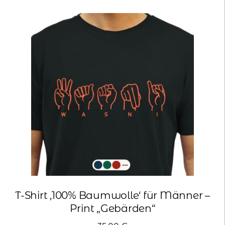
Varianten
auf.
Die
Optionen
können
auf
der
Produktseite
gewählt
werden
T-Shirt ‚100% Baumwolle‘ für Männer –
Print „Gebärden“