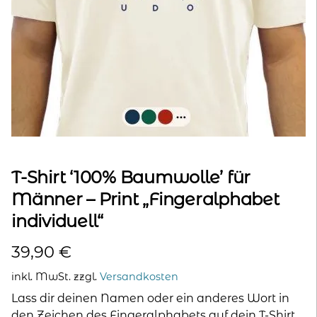
kontakt
home
T-Shirt ‘100% Baumwolle’ für
Männer – Print „Fingeralphabet
individuell“
39,90
€
inkl. MwSt.
zzgl.
Versandkosten
Lass dir deinen Namen oder ein anderes Wort in
den Zeichen des Fingeralphabets auf dein T-Shirt