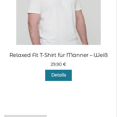
Relaxed Fit T-Shirt für Männer – Weiß
29,90
€
Dieses
Details
Produkt
weist
mehrere
Varianten
auf.
Die
Optionen