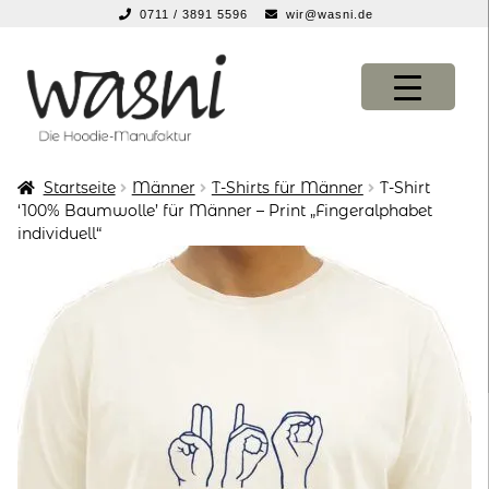
0711 / 3891 5596
wir@wasni.de
springen
Zur
Zum
Navigation
Inhalt
springen
springen
Startseite
Männer
T-Shirts für Männer
T-Shirt
KONFIGURATOR
KONFIGURATOR
‘100% Baumwolle’ für Männer – Print „Fingeralphabet
individuell“
SHOP
SHOP
über uns
über uns
vor ort
vor ort
service
service
suche