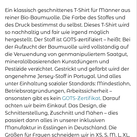
Männer
-
Ein klassisch geschnittenes T-Shirt für Männer aus
Print
reiner Bio-Baumwolle. Die Farbe des Stoffes und
"Fingeralphabet
des Druck bestimmst du selbst. Dieses T-Shirt wird
individuell"
so nachhaltig und fair wie irgend möglich
Menge
hergestellt. Der Stoff ist GOTS-zertifiziert – heißt: Bei
der Aufzucht der Baumwolle wird vollständig auf
die Verwendung von genmanipuliertem Saatgut,
mineralölbasierenden Kunstdüngern und
Pestizide verzichtet. Gestrickt und gefärbt wird der
angenehme Jersey-Stoff in Portugal. Und alles
unter Einhaltung sozialer Standards: Mindestlohn,
Betriebsratgründungen, Arbeitssicherheit –
ansonsten gibt es kein
GOTS-Zertifikat
. Darauf
achten wir beim Einkauf. Das Design, die
Schnitterstellung, Zuschnitt und Nähen – dies
passiert dann alles in unserer inklusiven
Manufaktur in Esslingen in Deutschland. Die
Größen für Frauen schneidern wir in XS, S, M, L, XL,