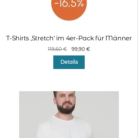
T-Shirts ‚Stretch‘ im 4er-Pack für Männer
Ursprünglicher
Aktueller
119,60
€
99,90
€
Preis
Preis
Details
war:
ist:
119,60 €
99,90 €.