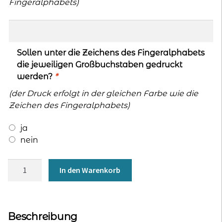
Fingeralphabets)
Sollen unter die Zeichens des Fingeralphabets
die jeweiligen Großbuchstaben gedruckt
werden?
*
(der Druck erfolgt in der gleichen Farbe wie die
Zeichen des Fingeralphabets)
ja
nein
T-
In den Warenkorb
Shirt
‘100%
Baumwolle’
für
Beschreibung