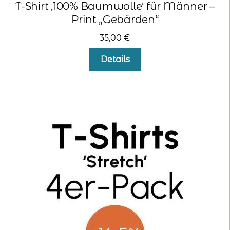
T-Shirt ‚100% Baumwolle‘ für Männer –
Print „Gebärden“
35,00
€
Dieses
Details
Produkt
weist
mehrere
Varianten
auf.
Die
Optionen
können
auf
der
Produktseite
gewählt
werden