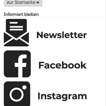
zur Startseite
können
auf
Informiert bleiben
der
Produktseite
gewählt
werden