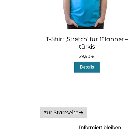
T-Shirt ‚Stretch‘ für Männer –
türkis
29,90
€
Dieses
Details
Produkt
weist
mehrere
Varianten
auf.
Die
Optionen
zur Startseite
können
auf
der
Informiert bleiben