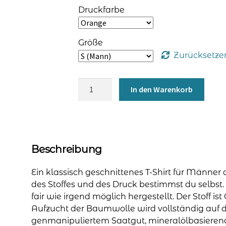
Druckfarbe
Größe
Zurücksetze
T-
In den Warenkorb
Shirt
'Stretch'
für
Männer
-
Beschreibung
Print
"Gebärden"
Ein klassisch geschnittenes T-Shirt für Männer
Menge
des Stoffes und des Druck bestimmst du selbst. 
fair wie irgend möglich hergestellt. Der Stoff ist 
Aufzucht der Baumwolle wird vollständig auf
genmanipuliertem Saatgut, mineralölbasieren