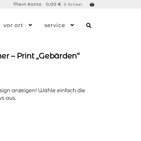
Mein Konto
0,00
€
0 Artikel
vor ort
service
ner – Print „Gebärden“
Design anzeigen! Wähle einfach die
vs aus.