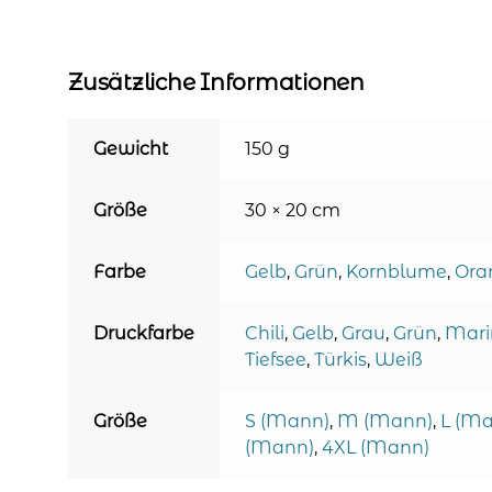
Zusätzliche Informationen
Gewicht
150 g
Größe
30 × 20 cm
Farbe
Gelb
,
Grün
,
Kornblume
,
Ora
Druckfarbe
Chili
,
Gelb
,
Grau
,
Grün
,
Mari
Tiefsee
,
Türkis
,
Weiß
Größe
S (Mann)
,
M (Mann)
,
L (M
(Mann)
,
4XL (Mann)