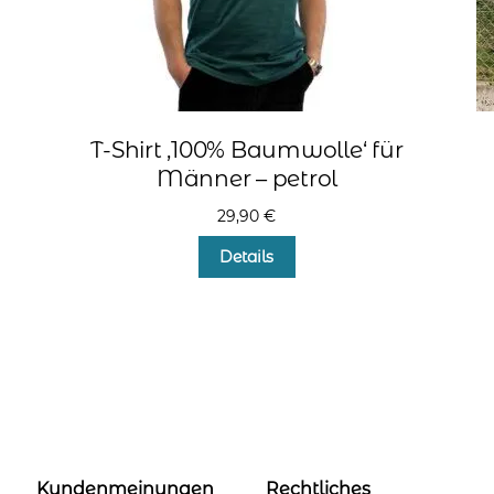
T-Shirt ‚100% Baumwolle‘ für
Männer – petrol
29,90
€
Dieses
Details
Produkt
weist
mehrere
Varianten
auf.
Die
Optionen
können
auf
der
Kundenmeinungen
Rechtliches