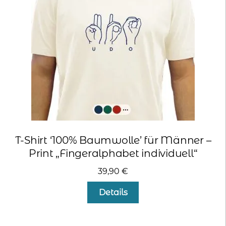
können
auf
der
Produktseite
gewählt
werden
T-Shirt ‘100% Baumwolle’ für Männer –
Print „Fingeralphabet individuell“
39,90
€
Dieses
Details
Produkt
weist
mehrere