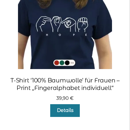
können
auf
der
Produktseite
gewählt
werden
T-Shirt ‘100% Baumwolle’ für Frauen –
Print „Fingeralphabet individuell“
39,90
€
Dieses
Details
Produkt
weist
mehrere