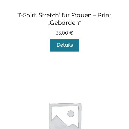
T-Shirt ‚Stretch‘ für Frauen – Print
„Gebärden“
35,00
€
Dieses
Details
Produkt
weist
mehrere
Varianten
auf.
Die
Optionen
können
auf
der
Produktseite
gewählt