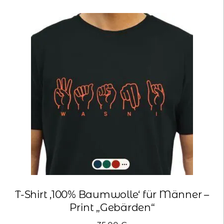
Varianten
auf.
Die
Optionen
können
auf
der
Produktseite
gewählt
werden
T-Shirt ‚100% Baumwolle‘ für Männer –
Print „Gebärden“