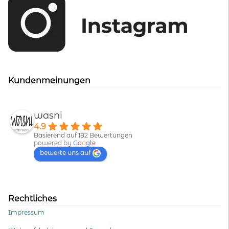
Kundenmeinungen
wasni
4.9
Basierend auf 182 Bewertungen
powered by
G
o
o
g
l
e
bewerte uns auf
Rechtliches
Impressum