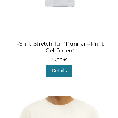
werden
T-Shirt ‚Stretch‘ für Männer – Print
„Gebärden“
35,00
€
Dieses
Details
Produkt
weist
mehrere
Varianten
auf.
Die
Optionen