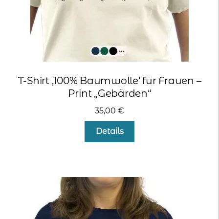
kontakt
home
T-Shirt ‚100% Baumwolle‘ für Frauen –
Print „Gebärden“
35,00
€
Dieses
Details
Produkt
weist
mehrere
Varianten
auf.
Die
Optionen