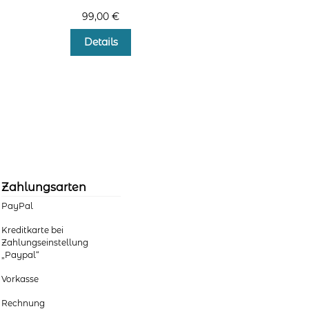
99,00
€
Dieses
Details
Produkt
weist
mehrere
Varianten
auf.
Die
Optionen
können
auf
der
Zahlungsarten
Produktseite
PayPal
gewählt
werden
Kreditkarte bei
Zahlungseinstellung
„Paypal“
Vorkasse
Rechnung