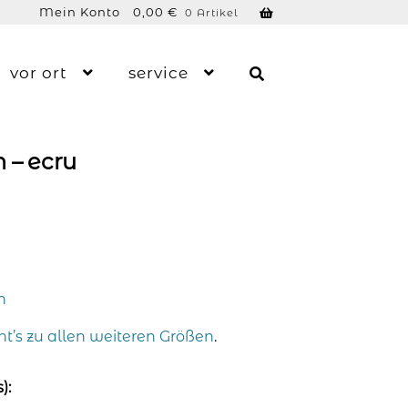
Mein Konto
0,00
€
0 Artikel
vor ort
service
 – ecru
n
ht’s zu allen weiteren Größen
.
):