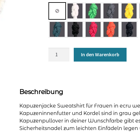
Kapuzenjacke
In den Warenkorb
für
Frauen
-
ecru
Menge
Beschreibung
Kapuzenjacke Sweatshirt für Frauen in ecru we
Kapuzeninnenfutter und Kordel sind in grau geh
Kapuzenpullover in deiner Wunschfarbe gibt es
Sicherheitsnadel zum leichten Einfädeln legen w