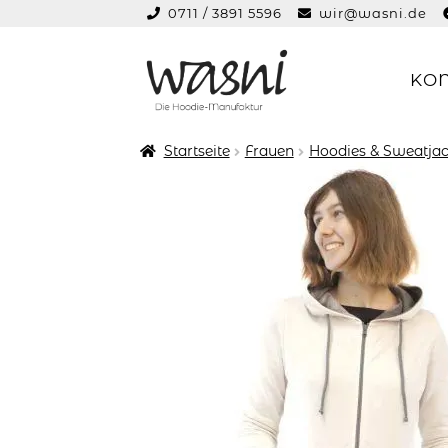
0711 / 3891 5596
wir@wasni.de
springen
KO
Zur
Zum
Navigation
Inhalt
springen
springen
Startseite
Frauen
Hoodies & Sweatjac