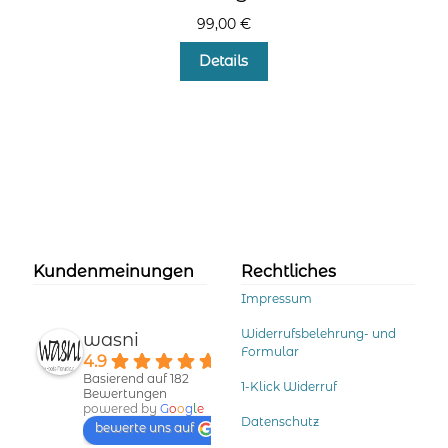
99,00
€
Dieses
Details
Produkt
weist
mehrere
Varianten
auf.
Die
Optionen
können
auf
der
Kundenmeinungen
Rechtliches
Produktseite
Impressum
gewählt
werden
Widerrufsbelehrung- und
wasni
Formular
4.9
Basierend auf 182
1-Klick Widerruf
Bewertungen
powered by
G
o
o
g
l
e
Datenschutz
bewerte uns auf