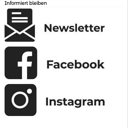
Informiert bleiben
der
Produktseite
gewählt
werden