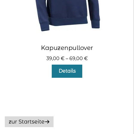
werden
Kapuzenpullover
39,00
€
–
69,00
€
Dieses
Details
Produkt
weist
mehrere
Varianten
auf.
Die
Optionen
zur Startseite
können
auf