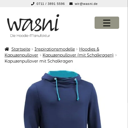
0711 / 3891 5596
wir@wasni.de
springen
Zur
Zum
Navigation
Inhalt
springen
springen
Startseite
Inspirationsmodelle
Hoodies &
KONFIGURATOR
KONFIGURATOR
Kapuzenpullover
Kapuzenpullover (mit Schalkragen)
Kapuzenpullover mit Schalkragen
SHOP
SHOP
über uns
über uns
vor ort
vor ort
service
service
suche