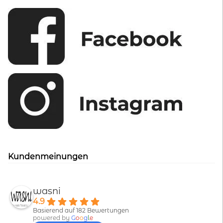
Kundenmeinungen
wasni
4.9
Basierend auf 182 Bewertungen
powered by
G
o
o
g
l
e