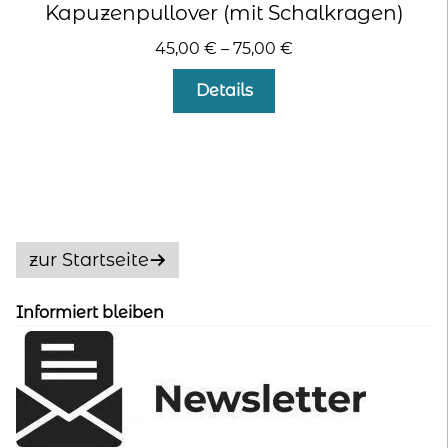
Kapuzenpullover (mit Schalkragen)
45,00
€
–
75,00
€
Dieses
Details
Produkt
weist
mehrere
Varianten
auf.
Die
Optionen
zur Startseite
können
auf
Informiert bleiben
der
Produktseite
gewählt
werden