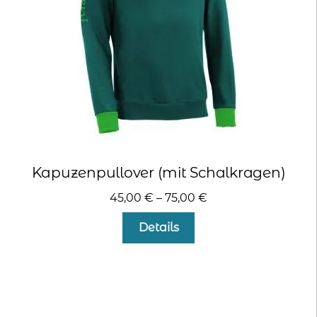
der
Produktseite
gewählt
werden
Kapuzenpullover (mit Schalkragen)
45,00
€
–
75,00
€
Dieses
Details
Produkt
weist
mehrere
Varianten
auf.