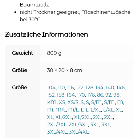
Baumwolle
nicht Trockner geeignet, Maschinenwäsche
bei 30°C
Zusätzliche Informationen
Gewicht
800 g
Größe
30 × 20 × 8 cm
Größe
104
,
110
,
116
,
122
,
128
,
134
,
140
,
146
,
152
,
158
,
164
,
170
,
176
,
86
,
92
,
98
,
KM
,
XS
,
XS/S
,
S
,
S
,
S/M
,
S/M
,
M
,
M
,
M/L
,
M/L
,
L
,
L
,
L/XL
,
L/XL
,
XL
,
XL
,
XL/2XL
,
XL/2XL
,
2XL
,
2XL
,
2XL/3XL
,
2XL/3XL
,
3XL
,
3XL
,
3XL/4XL
,
3XL/4XL