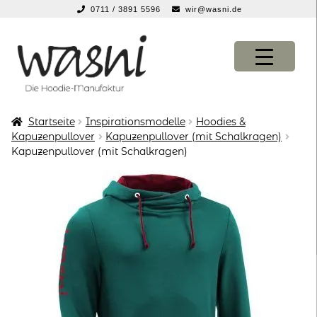
0711 / 3891 5596
wir@wasni.de
springen
Zur
Zum
Navigation
Inhalt
springen
springen
Startseite
Inspirationsmodelle
Hoodies &
KONFIGURATOR
KONFIGURATOR
Kapuzenpullover
Kapuzenpullover (mit Schalkragen)
Kapuzenpullover (mit Schalkragen)
SHOP
SHOP
über uns
über uns
vor ort
vor ort
service
service
suche