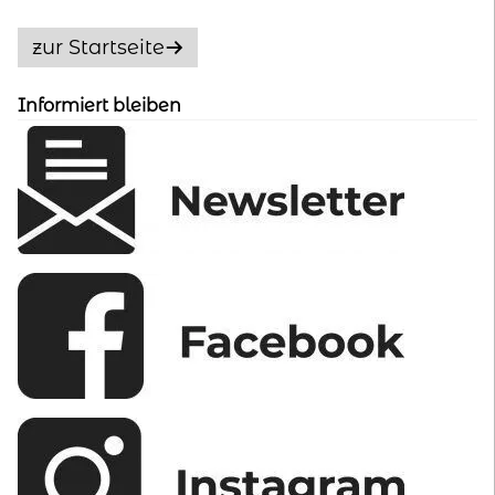
Die
Optionen
zur Startseite
können
auf
Informiert bleiben
der
Produktseite
gewählt
werden