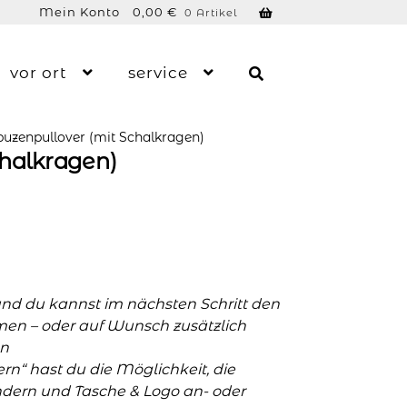
Mein Konto
0,00
€
0 Artikel
vor ort
service
uzenpullover (mit Schalkragen)
chalkragen)
und du kannst im nächsten Schritt den
men – oder auf Wunsch zusätzlich
n
n“ hast du die Möglichkeit, die
ern und Tasche & Logo an- oder