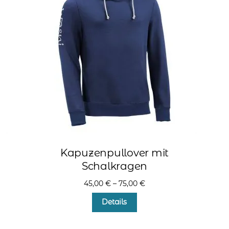
Kapuzenpullover mit
Schalkragen
45,00
€
–
75,00
€
Dieses
Details
Produkt
weist