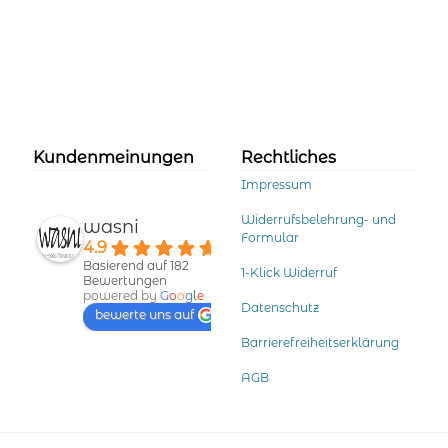
mehrere
Varianten
auf.
Die
Optionen
können
auf
der
Kundenmeinungen
Rechtliches
Produktseite
Impressum
gewählt
werden
Widerrufsbelehrung- und
wasni
Formular
4.9
Basierend auf 182
1-Klick Widerruf
Bewertungen
powered by
G
o
o
g
l
e
Datenschutz
bewerte uns auf
Barrierefreiheitserklärung
AGB