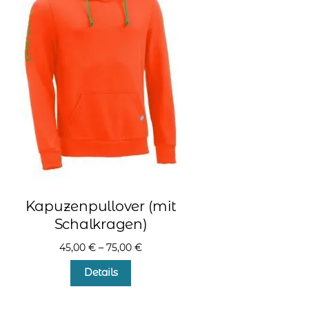
Kapuzenpullover (mit
Schalkragen)
45,00
€
–
75,00
€
Dieses
Details
Produkt
weist