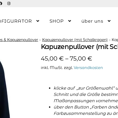
NFIGURATOR
SHOP
über uns
s & Kapuzenpullover
Kapuzenpullover (mit Schalkragen)
Kap
Kapuzenpullover (mit S
45,00
€
–
75,00
€
inkl. MwSt.
zzgl.
Versandkosten
klicke auf „zur Größenwahl“ 
Schnitt und die Größe bestim
Maßanpassungen vornehme
über den Button „Farben änder
Farbzusammenstellung zu änd