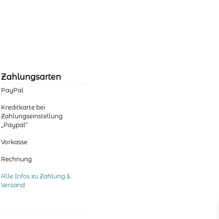
mehrere
Varianten
auf.
Die
Optionen
können
auf
der
Zahlungsarten
Produktseite
PayPal
gewählt
werden
Kreditkarte bei
Zahlungseinstellung
„Paypal“
Vorkasse
Rechnung
Alle Infos zu Zahlung &
Versand