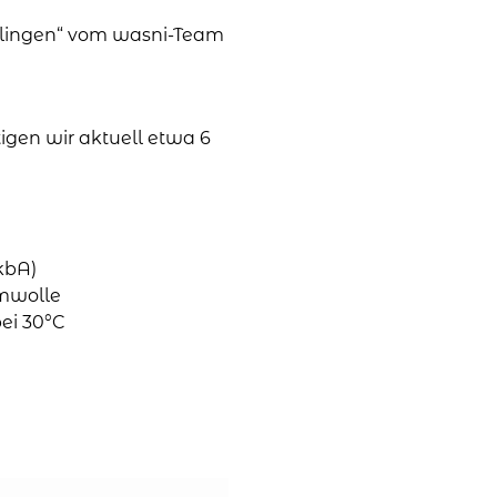
sslingen“ vom wasni-Team
tigen wir aktuell etwa 6
kbA)
umwolle
ei 30°C