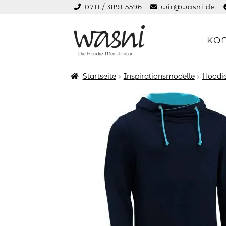
0711 / 3891 5596
wir@wasni.de
springen
KO
Zur
Zum
Navigation
Inhalt
springen
springen
Startseite
Inspirationsmodelle
Hoodie