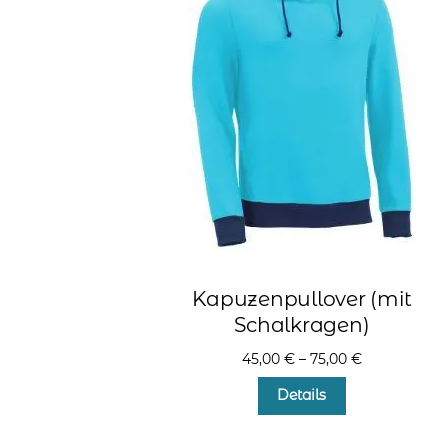
Kapuzenpullover (mit
Schalkragen)
45,00
€
–
75,00
€
Dieses
Details
Produkt
weist