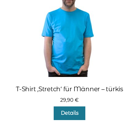
können
auf
der
Produktseite
gewählt
werden
T-Shirt ‚Stretch‘ für Männer – türkis
29,90
€
Dieses
Details
Produkt
weist
mehrere