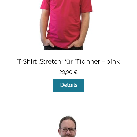
gewählt
werden
T-Shirt ‚Stretch‘ für Männer – pink
29,90
€
Dieses
Details
Produkt
weist
mehrere
Varianten
auf.
Die
Optionen