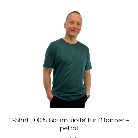
Varianten
auf.
Die
Optionen
können
auf
der
Produktseite
gewählt
werden
T-Shirt ‚100% Baumwolle‘ für Männer –
petrol