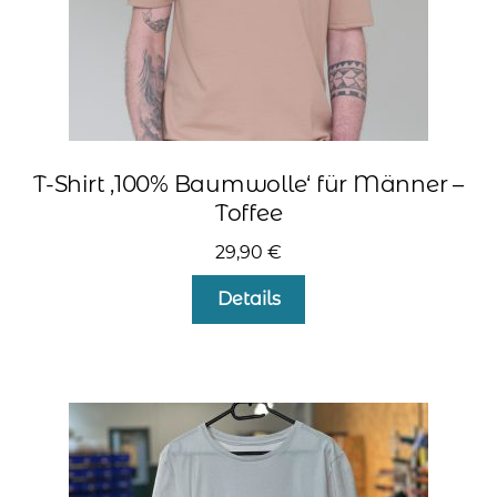
werden
T-Shirt ‚100% Baumwolle‘ für Männer –
Toffee
29,90
€
Dieses
Details
Produkt
weist
mehrere
Varianten
auf.
Die
Optionen