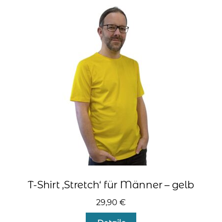
Varianten
auf.
Die
Optionen
können
auf
der
Produktseite
gewählt
werden
T-Shirt ‚Stretch‘ für Männer – gelb
29,90
€
Dieses