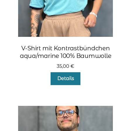
kontakt
home
V-Shirt mit Kontrastbündchen
aqua/marine 100% Baumwolle
35,00
€
Dieses
Details
Produkt
weist
mehrere
Varianten
auf.
Die
Optionen