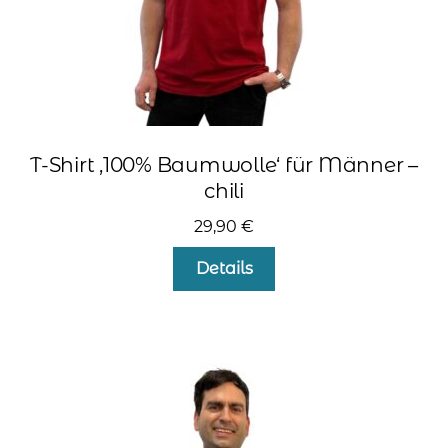
werden
T-Shirt ‚100% Baumwolle‘ für Männer –
chili
29,90
€
Dieses
Details
Produkt
weist
mehrere
Varianten
auf.
Die
Optionen