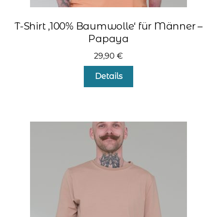
T-Shirt ‚100% Baumwolle‘ für Männer –
Papaya
29,90
€
Dieses
Details
Produkt
weist
mehrere
Varianten
auf.
Die
Optionen
können
auf
der
Produktseite
gewählt