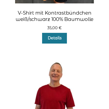
V-Shirt mit Kontrastbündchen
weiß/schwarz 100% Baumwolle
35,00
€
Dieses
Details
Produkt
weist
mehrere
Varianten
auf.
Die
Optionen
können
auf
der
Produktseite
gewählt