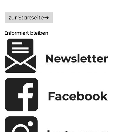
Die
Optionen
zur Startseite
können
auf
Informiert bleiben
der
Produktseite
gewählt
werden