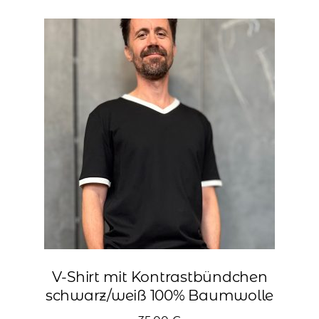
Varianten
auf.
Die
Optionen
können
auf
der
Produktseite
gewählt
werden
V-Shirt mit Kontrastbündchen
schwarz/weiß 100% Baumwolle