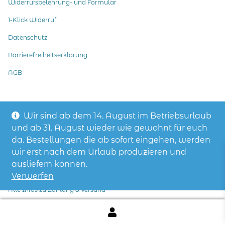
Widerrufsbelehrung- und Formular
1-Klick Widerruf
Datenschutz
Barrierefreiheitserklärung
AGB
Zahlungsarten
Wir sind ab dem 14. August im Betriebsurlaub
PayPal
und ab 31. August wieder wie gewohnt für euch
Kreditkarte bei Zahlungseinstellung „Paypal“
da. Bestellungen die ab sofort eingehen, werden
wir erst nach dem Urlaub produzieren und
Vorkasse
ausliefern können.
Rechnung
Verwerfen
Alle Infos zu Zahlung & Versand