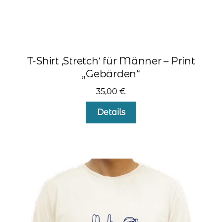
T-Shirt ‚Stretch‘ für Männer – Print
„Gebärden“
35,00
€
Dieses
Details
Produkt
weist
mehrere
Varianten
auf.
Die
Optionen
können
auf