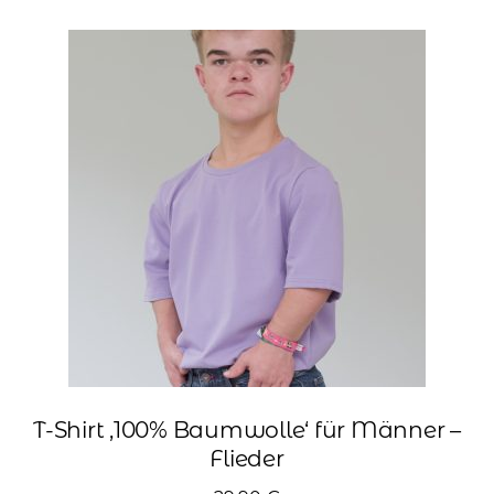
Varianten
auf.
Die
Optionen
können
auf
der
Produktseite
gewählt
werden
T-Shirt ‚100% Baumwolle‘ für Männer –
Flieder