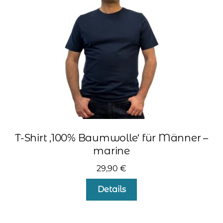
können
auf
der
Produktseite
gewählt
werden
T-Shirt ‚100% Baumwolle‘ für Männer –
marine
29,90
€
Dieses
Details
Produkt
weist
mehrere