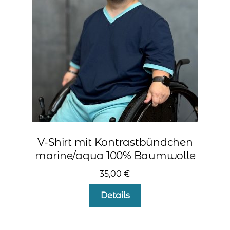
können
auf
der
Produktseite
gewählt
werden
V-Shirt mit Kontrastbündchen
marine/aqua 100% Baumwolle
35,00
€
Dieses
Details
Produkt
weist
mehrere