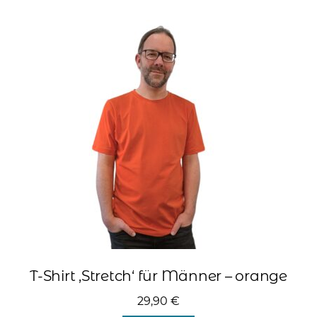
Varianten
auf.
Die
Optionen
können
auf
der
Produktseite
gewählt
werden
T-Shirt ‚Stretch‘ für Männer – orange
29,90
€