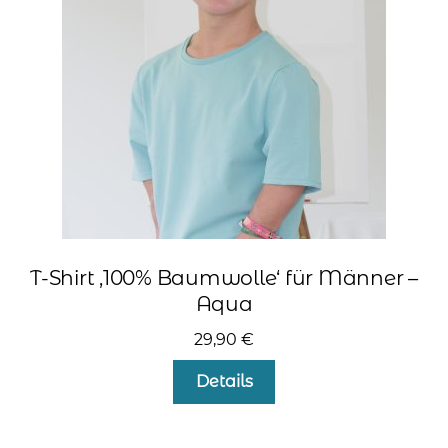
können
auf
der
Produktseite
gewählt
werden
T-Shirt ‚100% Baumwolle‘ für Männer –
Aqua
29,90
€
Dieses
Details
Produkt
weist
mehrere