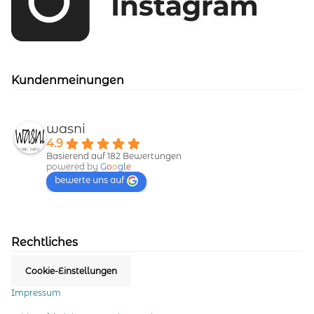
Kundenmeinungen
wasni
4.9
Basierend auf 182 Bewertungen
powered by
G
o
o
g
l
e
bewerte uns auf
Rechtliches
Cookie-Einstellungen
Impressum