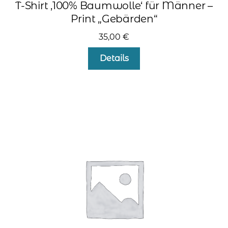
T-Shirt ‚100% Baumwolle‘ für Männer –
Print „Gebärden“
35,00
€
Dieses
Details
Produkt
weist
mehrere
Varianten
auf.
Die
Optionen
können
auf
der
Produktseite
gewählt
werden