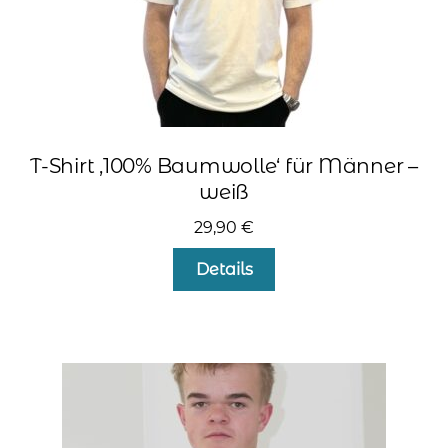
werden
T-Shirt ‚100% Baumwolle‘ für Männer –
weiß
29,90
€
Dieses
Details
Produkt
weist
mehrere
Varianten
auf.
Die
Optionen