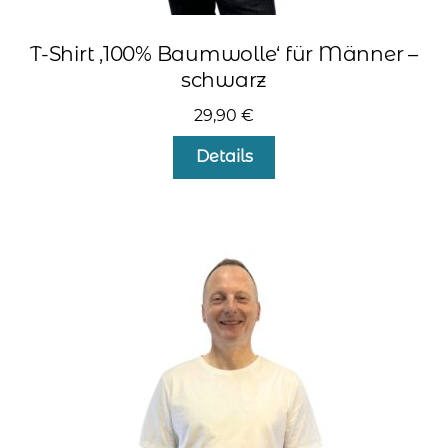
T-Shirt ‚100% Baumwolle‘ für Männer –
schwarz
29,90
€
Dieses
Details
Produkt
weist
mehrere
Varianten
auf.
Die
Optionen
können
auf
der
Produktseite
gewählt