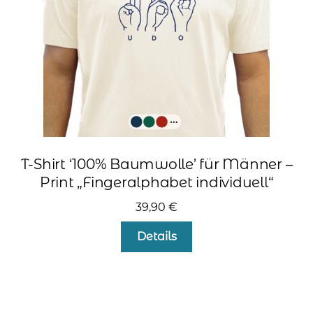
der
Produktseite
gewählt
werden
T-Shirt ‘100% Baumwolle’ für Männer –
Print „Fingeralphabet individuell“
39,90
€
Dieses
Details
Produkt
weist
mehrere
Varianten
auf.