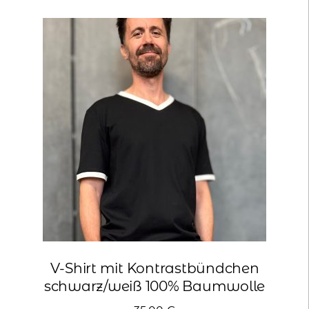
Varianten
auf.
Die
Optionen
können
auf
der
Produktseite
gewählt
werden
V-Shirt mit Kontrastbündchen
schwarz/weiß 100% Baumwolle