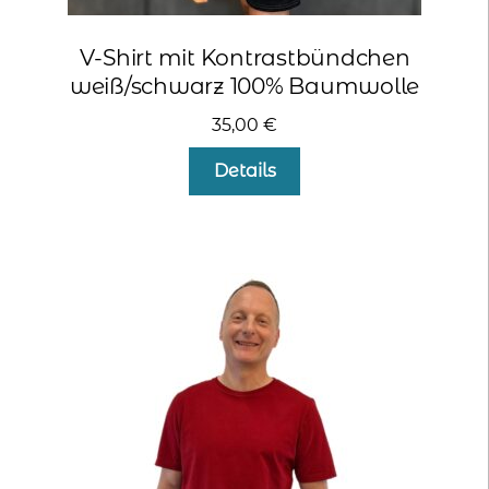
V-Shirt mit Kontrastbündchen
weiß/schwarz 100% Baumwolle
35,00
€
Dieses
Details
Produkt
weist
mehrere
Varianten
auf.
Die
Optionen
können
auf
der
Produktseite
gewählt