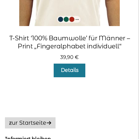
T-Shirt ‘100% Baumwolle’ für Männer –
Print „Fingeralphabet individuell“
39,90
€
Dieses
Details
Produkt
weist
mehrere
Varianten
auf.
Die
Optionen
zur Startseite
können
auf