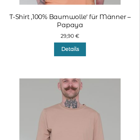
T-Shirt ‚100% Baumwolle‘ für Männer –
Papaya
29,90
€
Dieses
Details
Produkt
weist
mehrere
Varianten
auf.
Die
Optionen
können
auf
der
Produktseite
gewählt