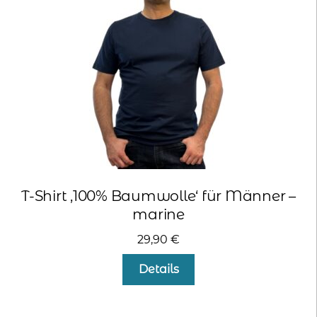
können
auf
der
Produktseite
gewählt
werden
T-Shirt ‚100% Baumwolle‘ für Männer –
marine
29,90
€
Dieses
Details
Produkt
weist
mehrere