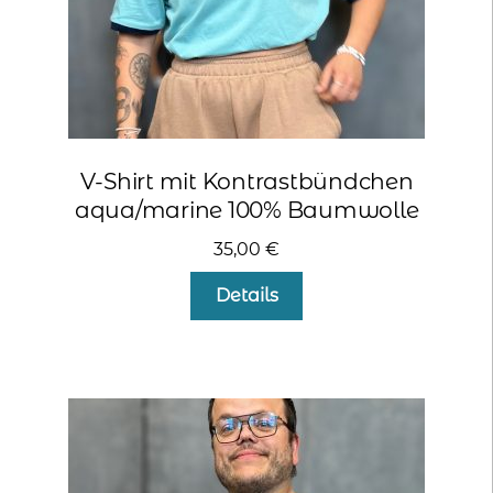
kontakt
home
V-Shirt mit Kontrastbündchen
aqua/marine 100% Baumwolle
35,00
€
Dieses
Details
Produkt
weist
mehrere
Varianten
auf.
Die
Optionen