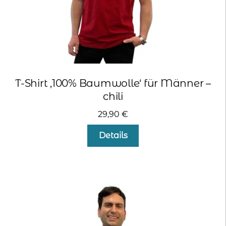
werden
T-Shirt ‚100% Baumwolle‘ für Männer –
chili
29,90
€
Dieses
Details
Produkt
weist
mehrere
Varianten
auf.
Die
Optionen