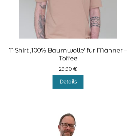
werden
T-Shirt ‚100% Baumwolle‘ für Männer –
Toffee
29,90
€
Dieses
Details
Produkt
weist
mehrere
Varianten
auf.
Die
Optionen