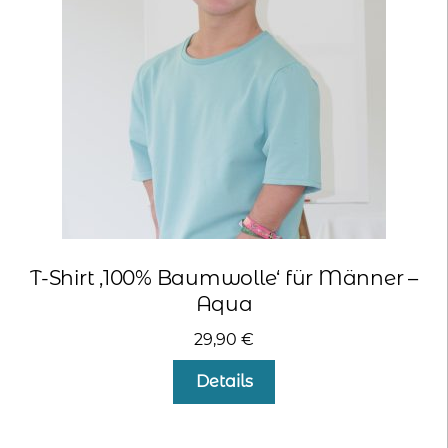
können
auf
der
Produktseite
gewählt
werden
T-Shirt ‚100% Baumwolle‘ für Männer –
Aqua
29,90
€
Dieses
Details
Produkt
weist
mehrere