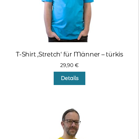
werden
T-Shirt ‚Stretch‘ für Männer – türkis
29,90
€
Dieses
Details
Produkt
weist
mehrere
Varianten
auf.
Die
Optionen
können