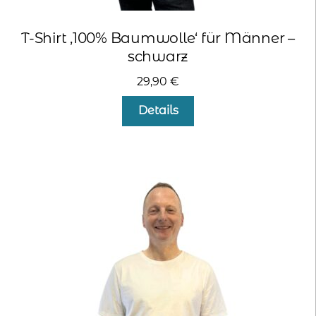
T-Shirt ‚100% Baumwolle‘ für Männer –
schwarz
29,90
€
Dieses
Details
Produkt
weist
mehrere
Varianten
auf.
Die
Optionen
können
auf
der
Produktseite
gewählt