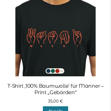
Die
Optionen
können
auf
der
Produktseite
gewählt
werden
T-Shirt ‚100% Baumwolle‘ für Männer –
Print „Gebärden“
35,00
€
Dieses