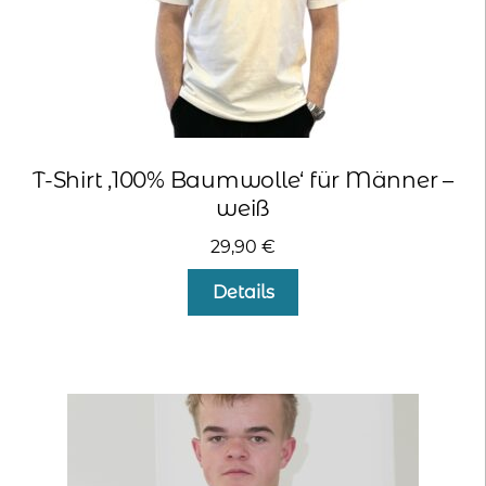
werden
T-Shirt ‚100% Baumwolle‘ für Männer –
weiß
29,90
€
Dieses
Details
Produkt
weist
mehrere
Varianten
auf.
Die
Optionen