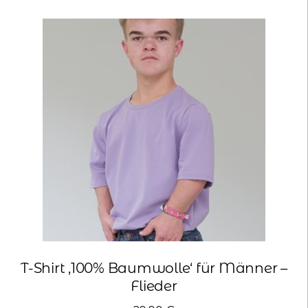
Varianten
auf.
Die
Optionen
können
auf
der
Produktseite
gewählt
werden
T-Shirt ‚100% Baumwolle‘ für Männer –
Flieder