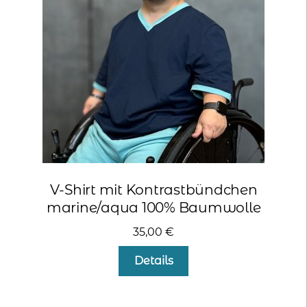
können
auf
der
Produktseite
gewählt
werden
V-Shirt mit Kontrastbündchen
marine/aqua 100% Baumwolle
35,00
€
Dieses
Details
Produkt
weist
mehrere