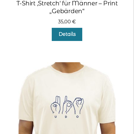
T-Shirt ‚Stretch‘ für Männer – Print
„Gebärden“
35,00
€
Dieses
Details
Produkt
weist
mehrere
Varianten
auf.
Die
Optionen
können
auf
der
Produktseite
gewählt
werden