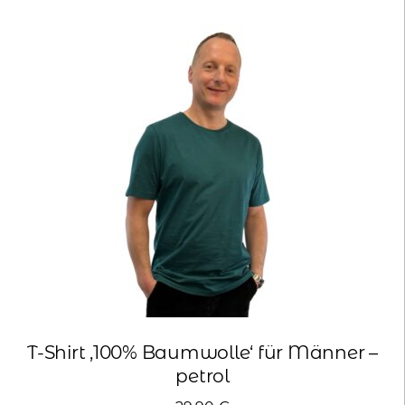
Varianten
auf.
Die
Optionen
können
auf
der
Produktseite
gewählt
werden
T-Shirt ‚100% Baumwolle‘ für Männer –
petrol