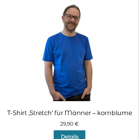
auf.
Die
Optionen
können
auf
der
Produktseite
gewählt
werden
T-Shirt ‚Stretch‘ für Männer – kornblume
29,90
€
Dieses
Details