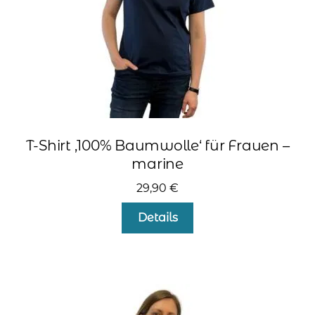
Produktseite
gewählt
werden
T-Shirt ‚100% Baumwolle‘ für Frauen –
marine
29,90
€
Dieses
Details
Produkt
weist
mehrere
Varianten
auf.
Die