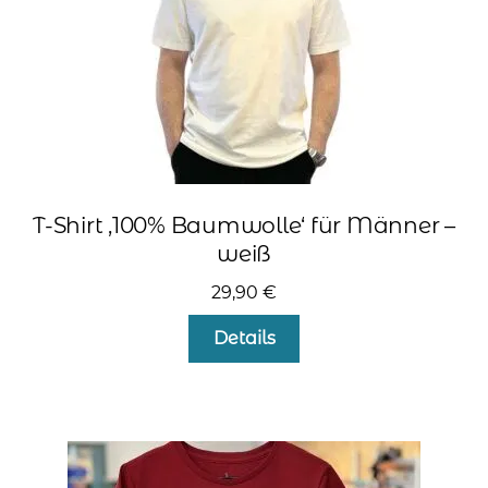
Produktseite
gewählt
werden
T-Shirt ‚100% Baumwolle‘ für Männer –
weiß
29,90
€
Dieses
Details
Produkt
weist
mehrere
Varianten
auf.
Die