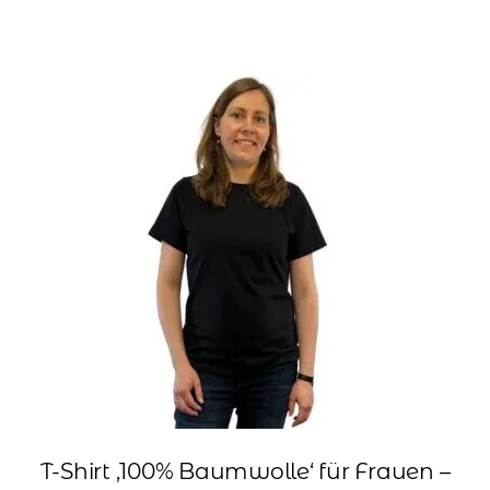
weist
mehrere
Varianten
auf.
Die
Optionen
können
auf
der
Produktseite
gewählt
werden
T-Shirt ‚100% Baumwolle‘ für Frauen –