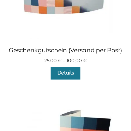
werden
Geschenkgutschein (Versand per Post)
25,00
€
–
100,00
€
Details