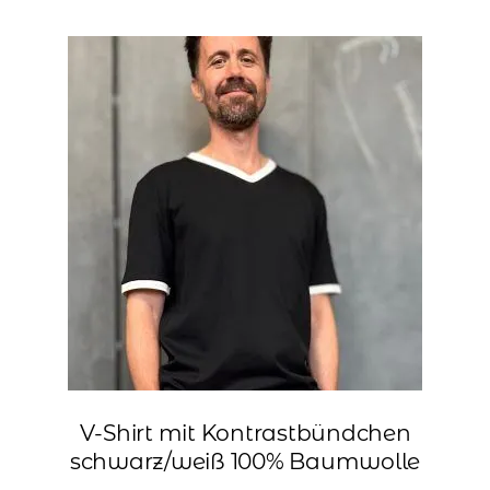
mehrere
Varianten
auf.
Die
Optionen
können
auf
der
Produktseite
gewählt
werden
V-Shirt mit Kontrastbündchen
schwarz/weiß 100% Baumwolle