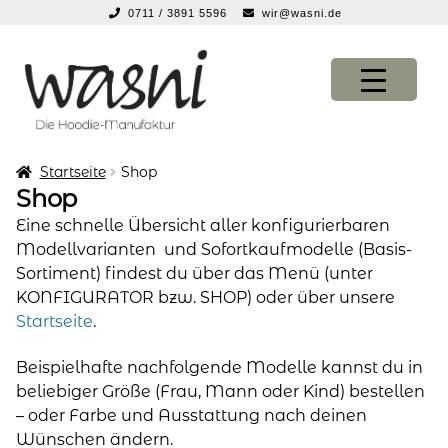
0711 / 3891 5596
wir@wasni.de
springen
Zur
Zum
Navigation
Inhalt
springen
springen
Startseite
Shop
KONFIGURATOR
KONFIGURATOR
Shop
Eine schnelle Übersicht aller konfigurierbaren
SHOP
SHOP
Modellvarianten und Sofortkaufmodelle (Basis-
Sortiment) findest du über das Menü (unter
über uns
über uns
KONFIGURATOR bzw. SHOP) oder über unsere
Startseite
.
vor ort
vor ort
Beispielhafte nachfolgende Modelle kannst du in
service
service
beliebiger Größe (Frau, Mann oder Kind) bestellen
– oder Farbe und Ausstattung nach deinen
suche
Wünschen ändern.