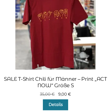
Optionen
können
auf
der
Produktseite
gewählt
werden
SALE T-Shirt Chili für Männer – Print „ACT
NOW“ Größe S
Ursprünglicher
Aktueller
35,00
€
9,00
€
Preis
Preis
Details
war:
ist: