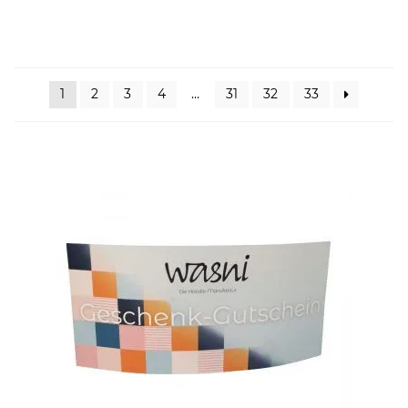
kontakt
home
1
2
3
4
…
31
32
33