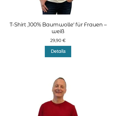
T-Shirt ‚100% Baumwolle‘ für Frauen –
weiß
29,90
€
Dieses
Details
Produkt
weist
mehrere
Varianten
auf.
Die
Optionen
können
auf
der