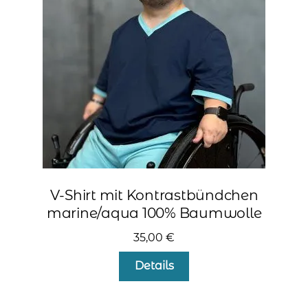
können
auf
der
Produktseite
gewählt
werden
V-Shirt mit Kontrastbündchen
marine/aqua 100% Baumwolle
35,00
€
Dieses
Details
Produkt
weist