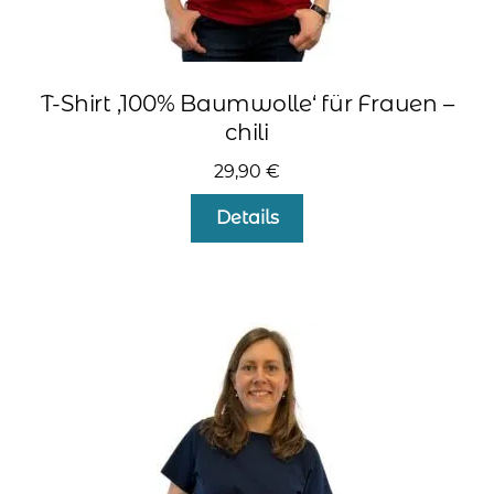
T-Shirt ‚100% Baumwolle‘ für Frauen –
chili
29,90
€
Dieses
Details
Produkt
weist
mehrere
Varianten
auf.
Die
Optionen
können
auf
der