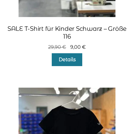
SALE T-Shirt für Kinder Schwarz – Größe
116
Ursprünglicher
Aktueller
29,90
€
9,00
€
Preis
Preis
Details
war:
ist:
29,90 €
9,00 €.