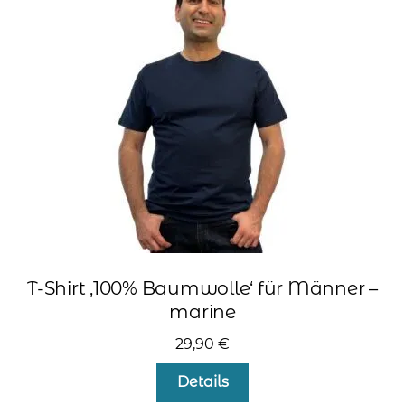
Optionen
können
auf
der
Produktseite
gewählt
werden
T-Shirt ‚100% Baumwolle‘ für Männer –
marine
29,90
€
Dieses
Details
Produkt