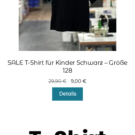
SALE T-Shirt für Kinder Schwarz – Größe
128
Ursprünglicher
Aktueller
29,90
€
9,00
€
Preis
Preis
Details
war:
ist:
29,90 €
9,00 €.