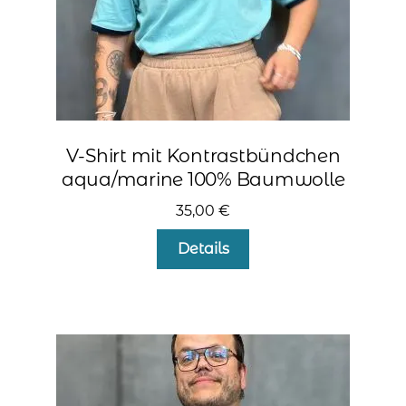
V-Shirt mit Kontrastbündchen
aqua/marine 100% Baumwolle
35,00
€
Dieses
Details
Produkt
weist
mehrere
Varianten
auf.
Die
Optionen