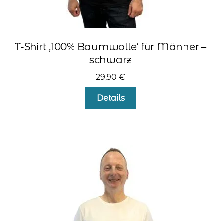
T-Shirt ‚100% Baumwolle‘ für Männer –
schwarz
29,90
€
Dieses
Details
Produkt
weist
mehrere
Varianten
auf.
Die
Optionen
können
auf
der