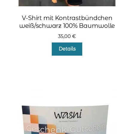
V-Shirt mit Kontrastbündchen
weiß/schwarz 100% Baumwolle
35,00
€
Dieses
Details
Produkt
weist
mehrere
Varianten
auf.
Die
Optionen
können
auf
der
Produktseite
gewählt