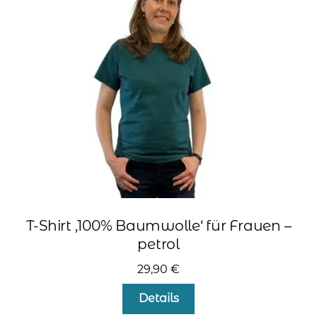
Optionen
können
auf
der
Produktseite
gewählt
werden
T-Shirt ‚100% Baumwolle‘ für Frauen –
petrol
29,90
€
Dieses
Details
Produkt