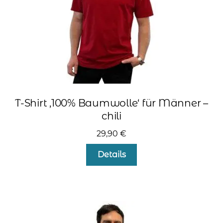
Produktseite
gewählt
werden
T-Shirt ‚100% Baumwolle‘ für Männer –
chili
29,90
€
Dieses
Details
Produkt
weist
mehrere
Varianten
auf.
Die