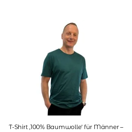
weist
mehrere
Varianten
auf.
Die
Optionen
können
auf
der
Produktseite
gewählt
werden
T-Shirt ‚100% Baumwolle‘ für Männer –