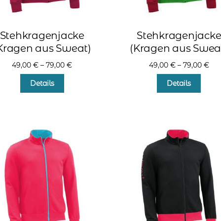
Stehkragenjacke
Stehkragenjack
Kragen aus Sweat)
(Kragen aus Swea
49,00
€
–
79,00
€
49,00
€
–
79,00
€
Dieses
Diese
Details
Details
Produkt
Produ
weist
weist
mehrere
mehr
Varianten
Varia
auf.
auf.
Die
Die
Optionen
Optio
können
könn
auf
auf
der
der
Produktseite
Produ
gewählt
gewä
werden
werd