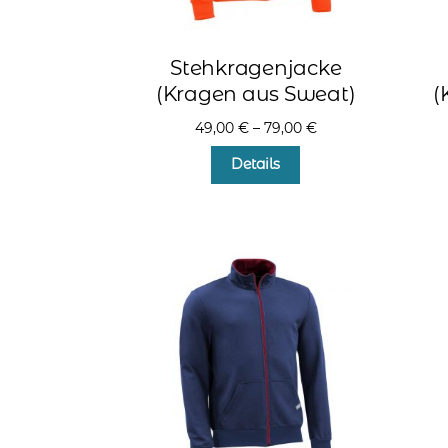
Stehkragenjacke
(Kragen aus Sweat)
(
49,00
€
–
79,00
€
Dieses
Details
Produkt
weist
mehrere
Varianten
auf.
Die
Optionen
können
auf
der
Produktseite
gewählt
werden