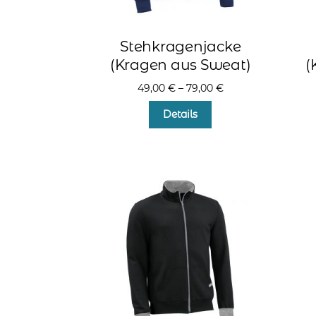
Stehkragenjacke
(Kragen aus Sweat)
(
49,00
€
–
79,00
€
Dieses
Details
Produkt
weist
mehrere
Varianten
auf.
Die
Optionen
können
auf
der
Produktseite
gewählt
werden