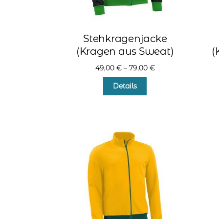
Stehkragenjacke
(Kragen aus Sweat)
(
49,00
€
–
79,00
€
Dieses
Details
Produkt
weist
mehrere
Varianten
auf.
Die
Optionen
können
auf
der
Produktseite
gewählt
werden