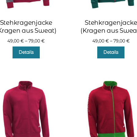
Stehkragenjacke
Stehkragenjack
Kragen aus Sweat)
(Kragen aus Swea
49,00
€
–
79,00
€
49,00
€
–
79,00
€
Dieses
Diese
Details
Details
Produkt
Produ
weist
weist
mehrere
mehr
Varianten
Varia
auf.
auf.
Die
Die
Optionen
Optio
können
könn
auf
auf
der
der
Produktseite
Produ
gewählt
gewä
werden
werd