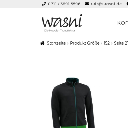
0711 / 3891 5596
wir@wasni.de
springen
KO
Zur
Zum
Navigation
Inhalt
springen
springen
Startseite
Produkt Größe
152
Seite 2