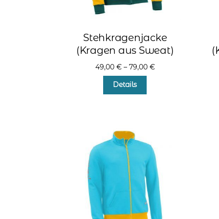
Stehkragenjacke
(Kragen aus Sweat)
(
49,00
€
–
79,00
€
Dieses
Details
Produkt
weist
mehrere
Varianten
auf.
Die
Optionen
können
auf
der
Produktseite
gewählt
werden