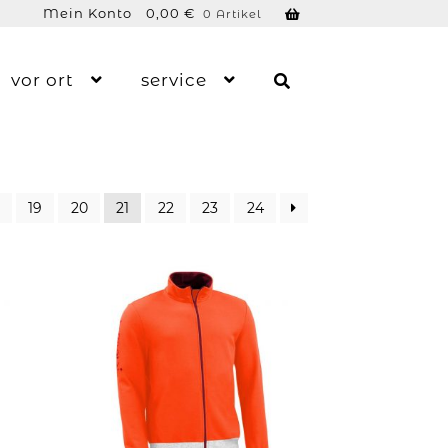
Mein Konto
0,00
€
0 Artikel
vor ort
service
19
20
21
22
23
24