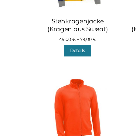
Stehkragenjacke
(Kragen aus Sweat)
(
49,00
€
–
79,00
€
Dieses
Details
Produkt
weist
mehrere
Varianten
auf.
Die
Optionen
können
auf
der
Produktseite
gewählt
werden