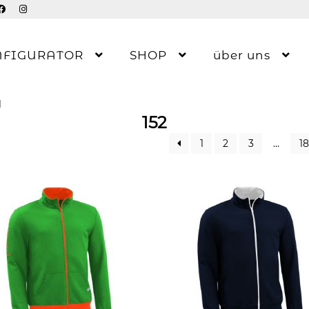
NFIGURATOR
SHOP
über uns
1
152
1
2
3
…
18