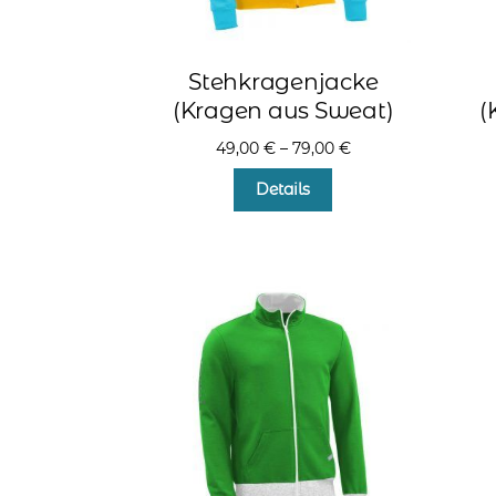
Stehkragenjacke
(Kragen aus Sweat)
(
49,00
€
–
79,00
€
Dieses
Details
Produkt
weist
mehrere
Varianten
auf.
Die
Optionen
können
auf
der
Produktseite
gewählt
werden