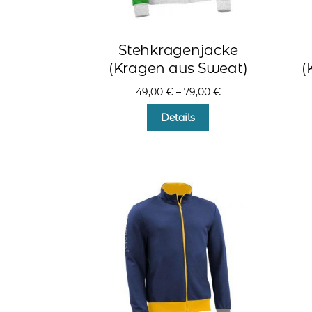
Stehkragenjacke
(Kragen aus Sweat)
(
49,00
€
–
79,00
€
Dieses
Details
Produkt
weist
mehrere
Varianten
auf.
Die
Optionen
können
auf
der
Produktseite
gewählt
werden