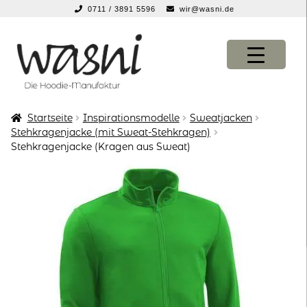
0711 / 3891 5596
wir@wasni.de
springen
Zur
Zum
Navigation
Inhalt
springen
springen
Startseite
Inspirationsmodelle
Sweatjacken
KONFIGURATOR
KONFIGURATOR
Stehkragenjacke (mit Sweat-Stehkragen)
Stehkragenjacke (Kragen aus Sweat)
SHOP
SHOP
über uns
über uns
vor ort
vor ort
service
service
suche