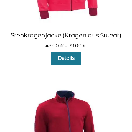
Stehkragenjacke (Kragen aus Sweat)
49,00
€
–
79,00
€
Dieses
Details
Produkt
weist
mehrere
Varianten
auf.
Die
Optionen
können
auf
der