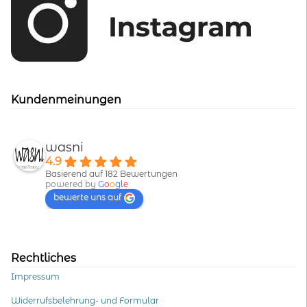
Kundenmeinungen
wasni
4.9
Basierend auf 182 Bewertungen
powered by
G
o
o
g
l
e
bewerte uns auf
Rechtliches
Impressum
Widerrufsbelehrung- und Formular