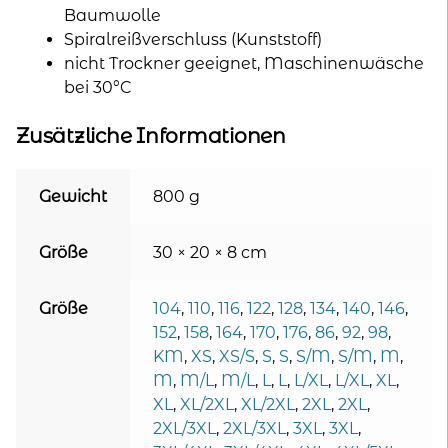
Baumwolle
Spiralreißverschluss (Kunststoff)
nicht Trockner geeignet, Maschinenwäsche
bei 30°C
Zusätzliche Informationen
Gewicht
800 g
Größe
30 × 20 × 8 cm
Größe
104
,
110
,
116
,
122
,
128
,
134
,
140
,
146
,
152
,
158
,
164
,
170
,
176
,
86
,
92
,
98
,
KM
,
XS
,
XS/S
,
S
,
S
,
S/M
,
S/M
,
M
,
M
,
M/L
,
M/L
,
L
,
L
,
L/XL
,
L/XL
,
XL
,
XL
,
XL/2XL
,
XL/2XL
,
2XL
,
2XL
,
2XL/3XL
,
2XL/3XL
,
3XL
,
3XL
,