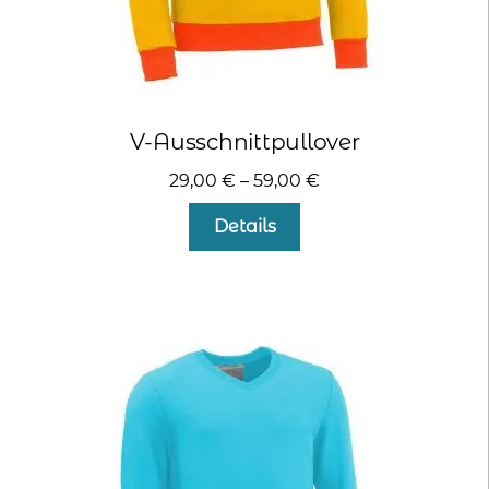
V-Ausschnittpullover
29,00
€
–
59,00
€
Dieses
Details
Produkt
weist
mehrere
Varianten
auf.
Die
Optionen
können
auf
der