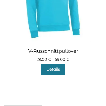
Produktseite
gewählt
werden
V-Ausschnittpullover
29,00
€
–
59,00
€
Dieses
Details
Produkt
weist
mehrere
Varianten
auf.
Die