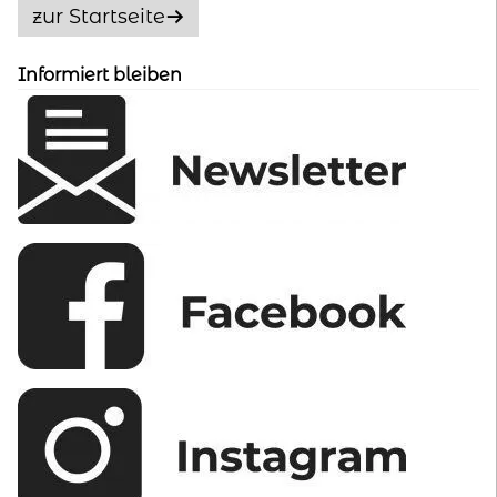
Optionen
zur Startseite
können
auf
Informiert bleiben
der
Produktseite
gewählt
werden