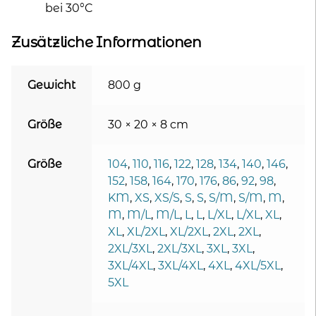
bei 30°C
Zusätzliche Informationen
Gewicht
800 g
Größe
30 × 20 × 8 cm
Größe
104
,
110
,
116
,
122
,
128
,
134
,
140
,
146
,
152
,
158
,
164
,
170
,
176
,
86
,
92
,
98
,
KM
,
XS
,
XS/S
,
S
,
S
,
S/M
,
S/M
,
M
,
M
,
M/L
,
M/L
,
L
,
L
,
L/XL
,
L/XL
,
XL
,
XL
,
XL/2XL
,
XL/2XL
,
2XL
,
2XL
,
2XL/3XL
,
2XL/3XL
,
3XL
,
3XL
,
3XL/4XL
,
3XL/4XL
,
4XL
,
4XL/5XL
,
5XL