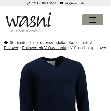
0711 / 3891 5596
wir@wasni.de
springen
Zur
Zum
Navigation
Inhalt
springen
springen
Startseite
Inspirationsmodelle
Sweatshirts &
KONFIGURATOR
KONFIGURATOR
Pullover
Pullover mit V-Ausschnitt
V-Ausschnittpullover
SHOP
SHOP
über uns
über uns
vor ort
vor ort
service
service
suche