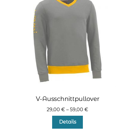
Die
Optionen
können
auf
der
Produktseite
gewählt
werden
V-Ausschnittpullover
29,00
€
–
59,00
€
Dieses
Details
Produkt
weist