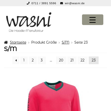
0711 / 3891 5596
wir@wasni.de
springen
Zur
Zum
Navigation
Inhalt
springen
springen
Startseite
Produkt Größe
S/M
Seite 23
Expan
KONFIGURATOR
KONFIGURATOR
S/M
Expan
SHOP
SHOP
1
2
3
…
20
21
22
23
Expan
über uns
über uns
Expan
vor ort
vor ort
Expan
service
service
suche