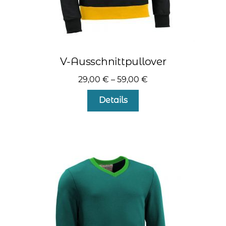
V-Ausschnittpullover
29,00
€
–
59,00
€
Dieses
Details
Produkt
weist
mehrere
Varianten
auf.
Die
Optionen
können
auf
der