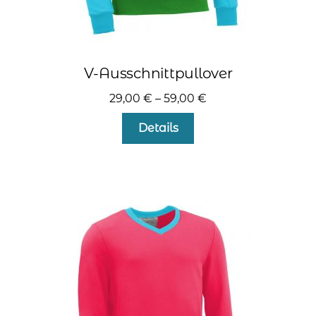
V-Ausschnittpullover
29,00
€
–
59,00
€
Dieses
Details
Produkt
weist
mehrere
Varianten
auf.
Die
Optionen
können
auf
der
Produktseite