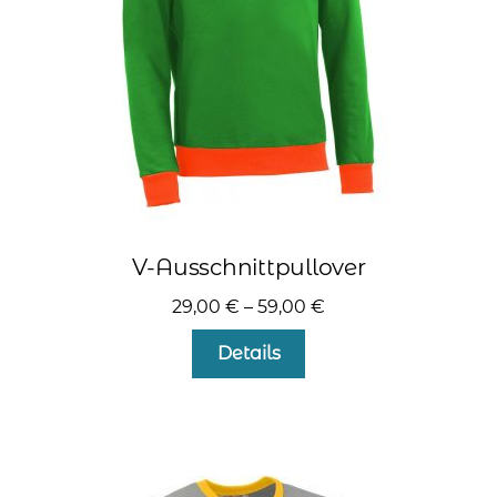
der
Produktseite
gewählt
werden
V-Ausschnittpullover
29,00
€
–
59,00
€
Dieses
Details
Produkt
weist
mehrere
Varianten
auf.