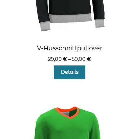
V-Ausschnittpullover
29,00
€
–
59,00
€
Dieses
Details
Produkt
weist
mehrere
Varianten
auf.
Die
Optionen
können
auf