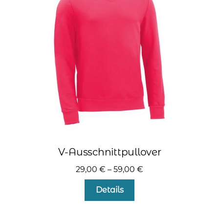
Optionen
können
auf
der
Produktseite
gewählt
werden
V-Ausschnittpullover
29,00
€
–
59,00
€
Dieses
Details
Produkt
weist