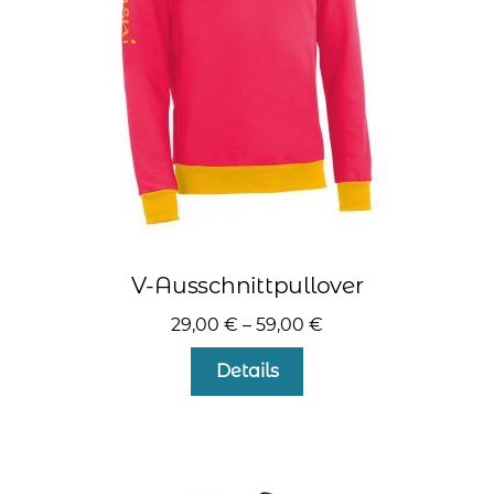
auf
der
Produktseite
gewählt
werden
V-Ausschnittpullover
29,00
€
–
59,00
€
Dieses
Details
Produkt
weist
mehrere
Varianten
auf.