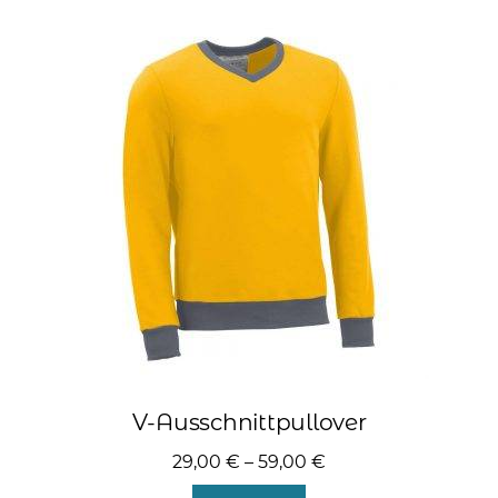
Varianten
auf.
Die
Optionen
können
auf
der
Produktseite
gewählt
werden
V-Ausschnittpullover
29,00
€
–
59,00
€
Dieses