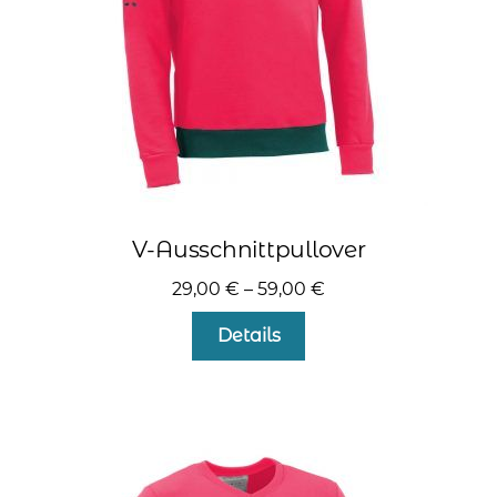
kontakt
home
V-Ausschnittpullover
29,00
€
–
59,00
€
Dieses
Details
Produkt
weist
mehrere
Varianten
auf.
Die