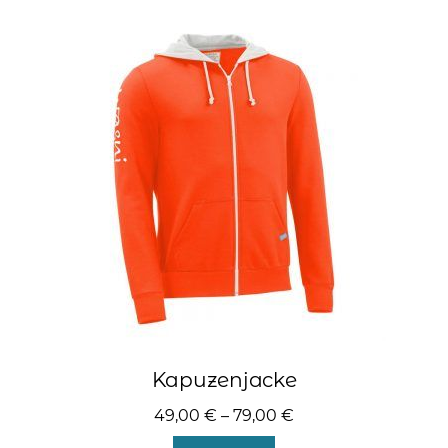
Varianten
auf.
Die
Optionen
können
auf
der
Produktseite
gewählt
werden
Kapuzenjacke
49,00
€
–
79,00
€
Dieses