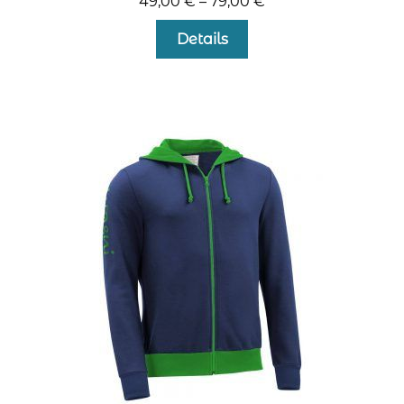
49,00
€
–
79,00
€
Dieses
Details
Produkt
weist
mehrere
Varianten
auf.
Die
Optionen
können
auf
der
Produktseite
gewählt
werden