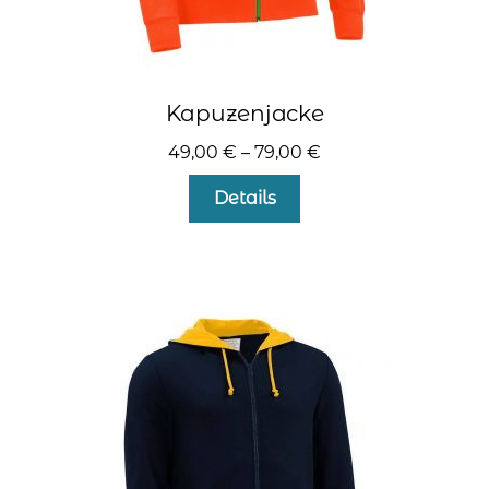
Kapuzenjacke
49,00
€
–
79,00
€
Dieses
Details
Produkt
weist
mehrere
Varianten
auf.
Die
Optionen
können
auf
der
Produktseite