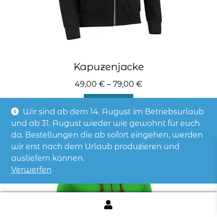
Kapuzenjacke
49,00
€
–
79,00
€
Dieses
Details
Produkt
Wir sind ab dem 14. August im Betriebsurlaub
weist
und ab 31. August wieder wie gewohnt für euch
mehrere
da. Bestellungen die ab sofort eingehen, werden
Varianten
wir erst nach dem Urlaub produzieren und
auf.
ausliefern können.
Die
Verwerfen
Optionen
können
auf
der