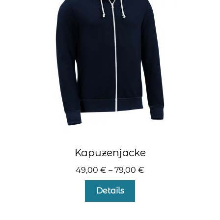
Optionen
können
auf
der
Produktseite
gewählt
werden
Kapuzenjacke
49,00
€
–
79,00
€
Dieses
Details
Produkt
weist