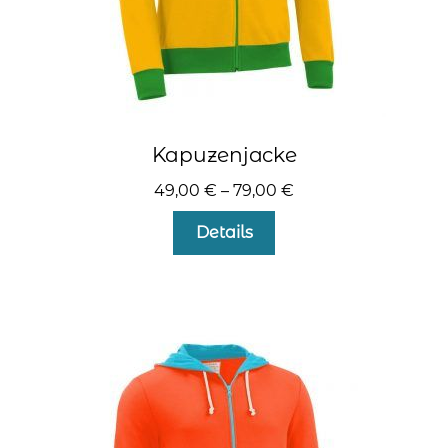
Kapuzenjacke
49,00
€
–
79,00
€
Dieses
Details
Produkt
weist
mehrere
Varianten
auf.
Die
Optionen
können
auf