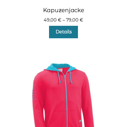
Kapuzenjacke
49,00
€
–
79,00
€
Dieses
Details
Produkt
weist
mehrere
Varianten
auf.
Die
Optionen
können
auf
der
Produktseite
gewählt
werden