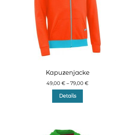
der
Produktseite
gewählt
werden
Kapuzenjacke
49,00
€
–
79,00
€
Dieses
Details
Produkt
weist
mehrere
Varianten
auf.