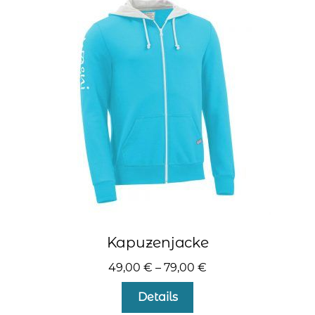
Die
Optionen
können
auf
der
Produktseite
gewählt
werden
Kapuzenjacke
49,00
€
–
79,00
€
Dieses
Details
Produkt