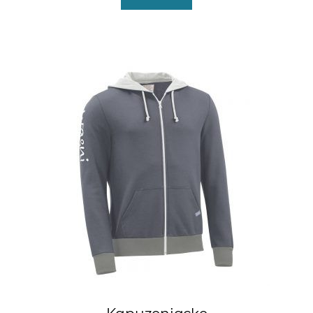
Produkt
weist
mehrere
Varianten
auf.
Die
Optionen
können
auf
der
Produktseite
gewählt
werden