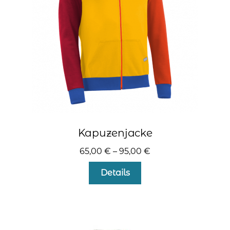
auf
der
Produktseite
gewählt
werden
Kapuzenjacke
65,00
€
–
95,00
€
Dieses
Details
Produkt
weist
mehrere
Varianten
auf.