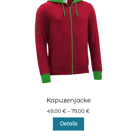
Die
Optionen
können
auf
der
Produktseite
gewählt
werden
Kapuzenjacke
49,00
€
–
79,00
€
Dieses
Details
Produkt
weist