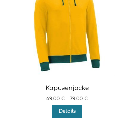
können
auf
der
Produktseite
gewählt
werden
Kapuzenjacke
49,00
€
–
79,00
€
Dieses
Details
Produkt
weist
mehrere