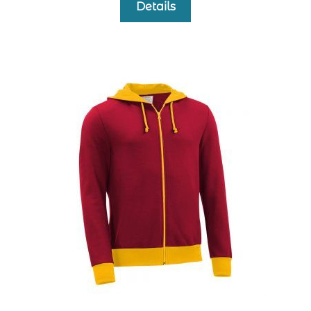
Details
Produkt
weist
mehrere
Varianten
auf.
Die
Optionen
können
auf
der
Produktseite
gewählt
werden