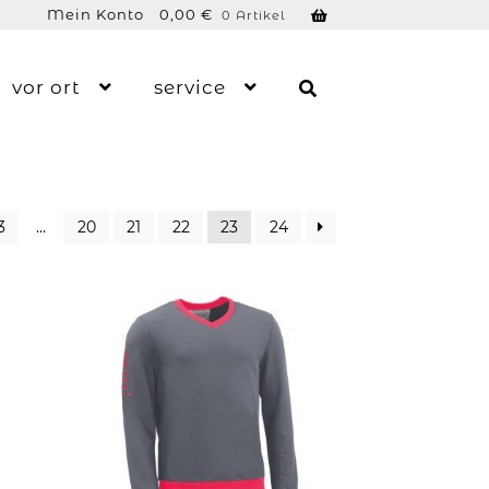
Mein Konto
0,00
€
0 Artikel
vor ort
service
3
…
20
21
22
23
24