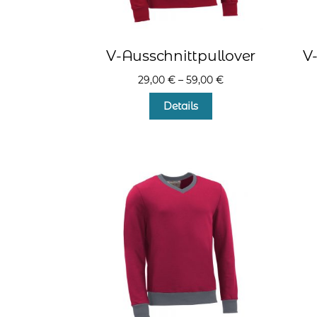
V-Ausschnittpullover
V
29,00
€
–
59,00
€
Dieses
Details
Produkt
weist
mehrere
Varianten
auf.
Die
Optionen
können
auf
der
Produktseite
gewählt
werden