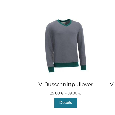
weist
mehrere
Varianten
auf.
Die
Optionen
können
auf
der
Produktseite
gewählt
werden
V-Ausschnittpullover
V
29,00
€
–
59,00
€
Dieses
Details
Produkt
weist