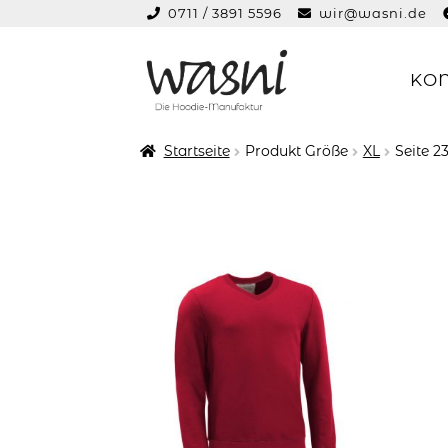
0711 / 3891 5596
wir@wasni.de
springen
KO
Zur
Zum
Navigation
Inhalt
springen
springen
Startseite
Produkt Größe
XL
Seite 2