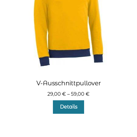
auf
der
Produktseite
gewählt
werden
V-Ausschnittpullover
29,00
€
–
59,00
€
Dieses
Details
Produkt
weist
mehrere
Varianten