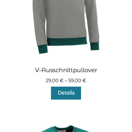
der
Produktseite
gewählt
werden
V-Ausschnittpullover
29,00
€
–
59,00
€
Dieses
Details
Produkt
weist
mehrere
Varianten
auf.