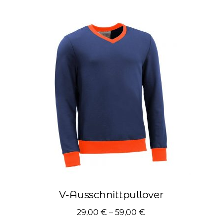
Varianten
auf.
Die
Optionen
können
auf
der
Produktseite
gewählt
werden
V-Ausschnittpullover
29,00
€
–
59,00
€