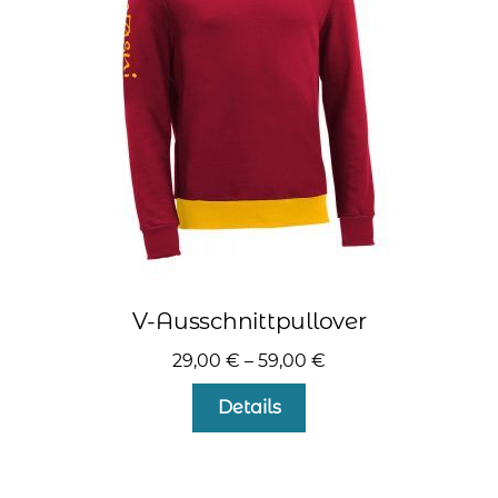
können
auf
der
Produktseite
gewählt
werden
V-Ausschnittpullover
29,00
€
–
59,00
€
Dieses
Details
Produkt
weist
mehrere