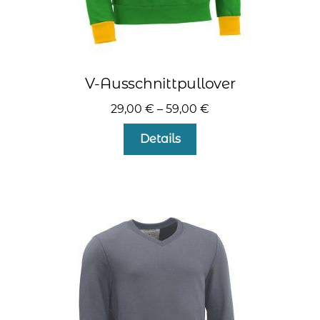
V-Ausschnittpullover
29,00
€
–
59,00
€
Dieses
Details
Produkt
weist
mehrere
Varianten
auf.
Die
Optionen
können
auf
der
Produktseite