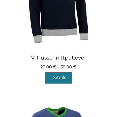
Produktseite
gewählt
werden
V-Ausschnittpullover
29,00
€
–
59,00
€
Dieses
Details
Produkt
weist
mehrere
Varianten
auf.
Die