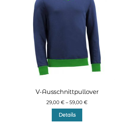
Optionen
können
auf
der
Produktseite
gewählt
werden
V-Ausschnittpullover
29,00
€
–
59,00
€
Dieses
Details
Produkt
weist
mehrere