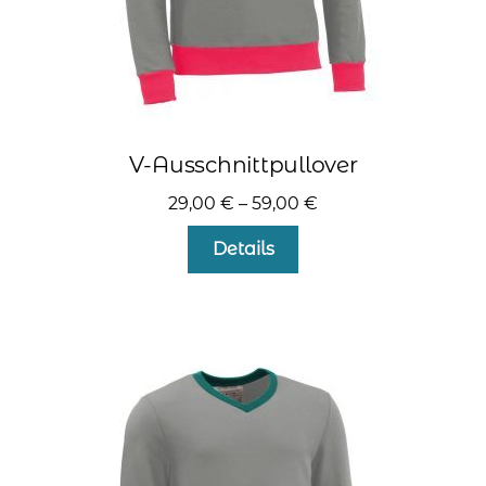
V-Ausschnittpullover
29,00
€
–
59,00
€
Dieses
Details
Produkt
weist
mehrere
Varianten
auf.
Die
Optionen
können
auf