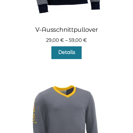
V-Ausschnittpullover
29,00
€
–
59,00
€
Dieses
Details
Produkt
weist
mehrere
Varianten
auf.
Die
Optionen
können
auf
der
Produktseite