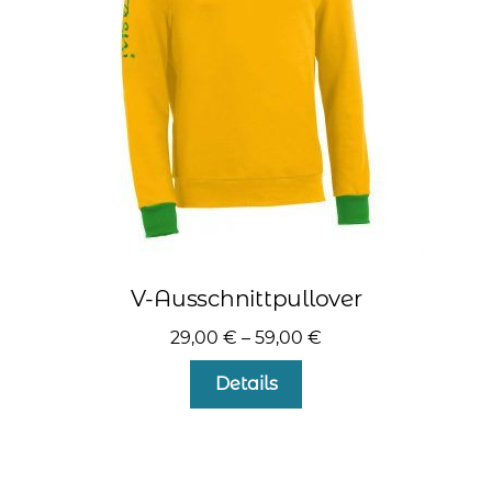
auf
der
Produktseite
gewählt
werden
V-Ausschnittpullover
29,00
€
–
59,00
€
Dieses
Details
Produkt
weist
mehrere
Varianten