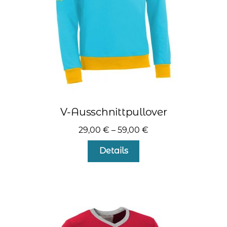
Produktseite
gewählt
werden
V-Ausschnittpullover
29,00
€
–
59,00
€
Dieses
Details
Produkt
weist
mehrere
Varianten
auf.
Die