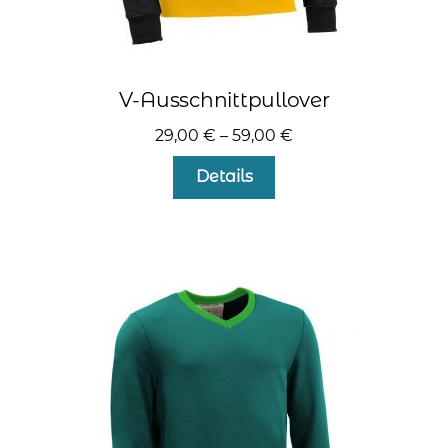
V-Ausschnittpullover
29,00
€
–
59,00
€
Dieses
Details
Produkt
weist
mehrere
Varianten
auf.
Die
Optionen
können
auf
der
Produktseite