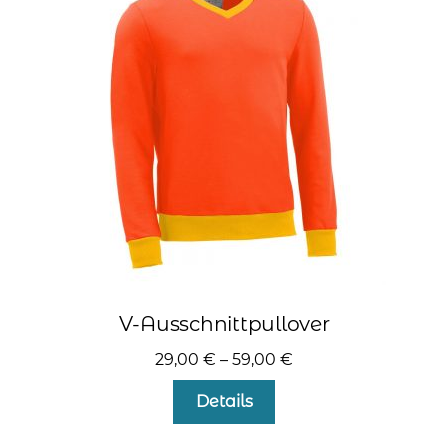
Die
Optionen
können
auf
der
Produktseite
gewählt
werden
V-Ausschnittpullover
29,00
€
–
59,00
€
Dieses
Details
Produkt
weist