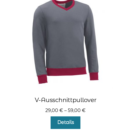
Die
Optionen
können
auf
der
Produktseite
gewählt
werden
V-Ausschnittpullover
29,00
€
–
59,00
€
Dieses
Details
Produkt