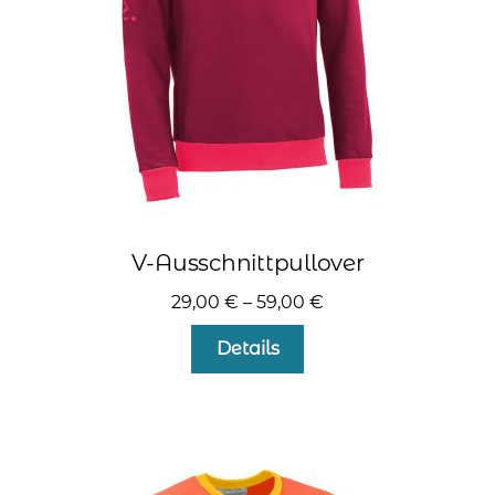
der
Produktseite
gewählt
werden
V-Ausschnittpullover
29,00
€
–
59,00
€
Dieses
Details
Produkt
weist
mehrere
Varianten
auf.