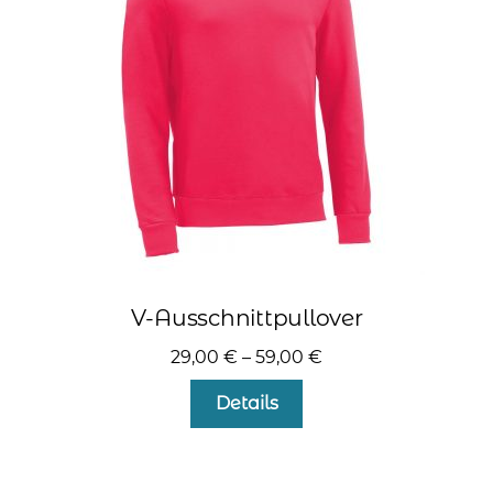
können
auf
der
Produktseite
gewählt
werden
V-Ausschnittpullover
29,00
€
–
59,00
€
Dieses
Details
Produkt
weist
mehrere