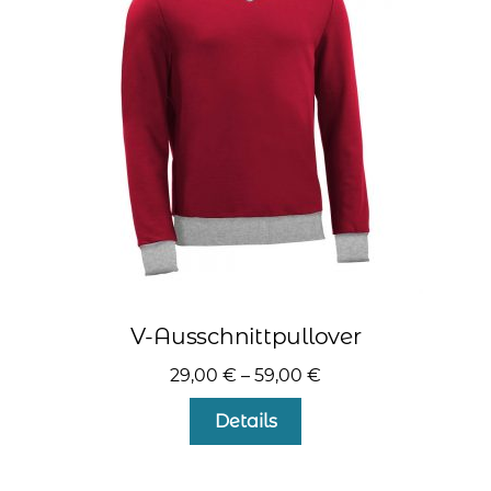
Optionen
können
auf
der
Produktseite
gewählt
werden
V-Ausschnittpullover
29,00
€
–
59,00
€
Dieses
Details
Produkt
weist
mehrere