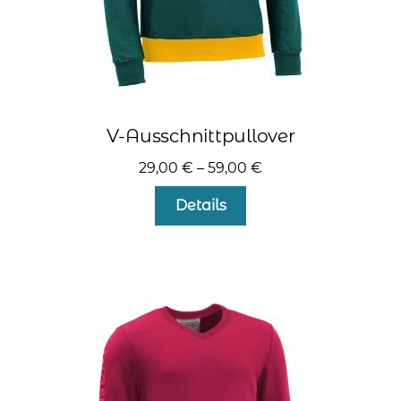
V-Ausschnittpullover
29,00
€
–
59,00
€
Dieses
Details
Produkt
weist
mehrere
Varianten
auf.
Die
Optionen
können
auf