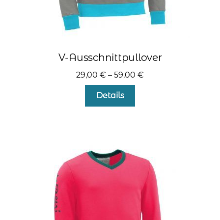
V-Ausschnittpullover
29,00
€
–
59,00
€
Dieses
Details
Produkt
weist
mehrere
Varianten
auf.
Die
Optionen
können
auf
der
Produktseite