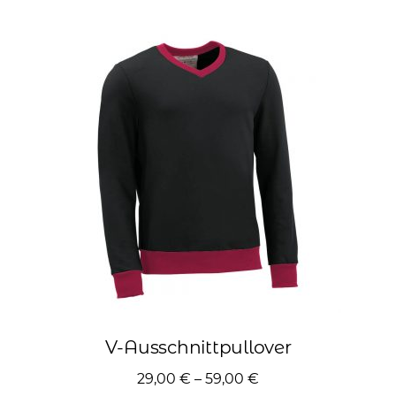
Varianten
auf.
Die
Optionen
können
auf
der
Produktseite
gewählt
werden
V-Ausschnittpullover
29,00
€
–
59,00
€