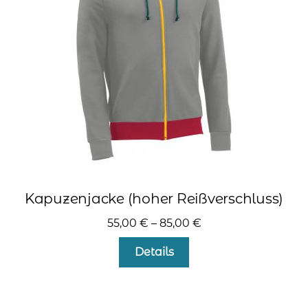
können
auf
der
Produktseite
gewählt
werden
Kapuzenjacke (hoher Reißverschluss)
55,00
€
–
85,00
€
Dieses
Details
Produkt
weist
mehrere