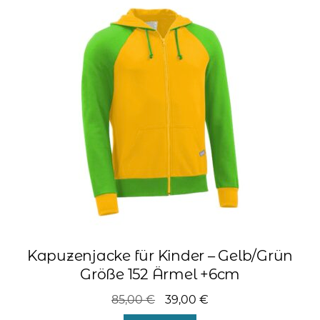
auf.
Die
Optionen
können
auf
der
Produktseite
gewählt
werden
Kapuzenjacke für Kinder – Gelb/Grün
Größe 152 Ärmel +6cm
Ursprünglicher
Aktueller
85,00
€
39,00
€
Preis
Preis