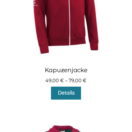
der
Produktseite
gewählt
werden
Kapuzenjacke
49,00
€
–
79,00
€
Dieses
Details
Produkt
weist
mehrere
Varianten
auf.