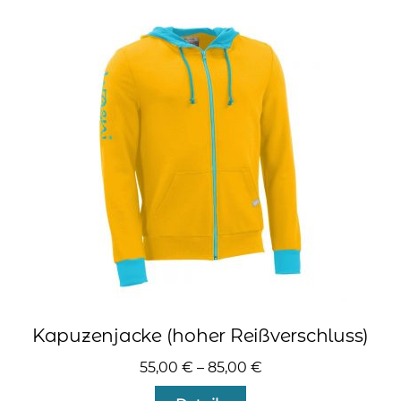
Varianten
auf.
Die
Optionen
können
auf
der
Produktseite
gewählt
werden
Kapuzenjacke (hoher Reißverschluss)
55,00
€
–
85,00
€
Dieses