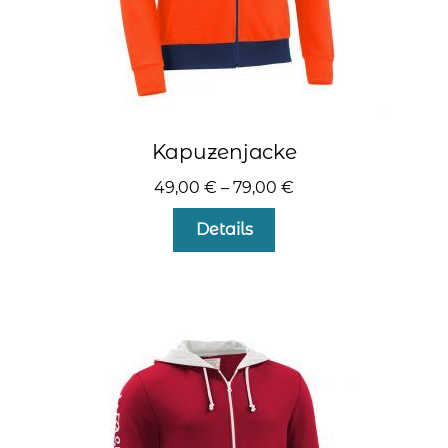
Kapuzenjacke
49,00
€
–
79,00
€
Dieses
Details
Produkt
weist
mehrere
Varianten
auf.
Die
Optionen
können
auf