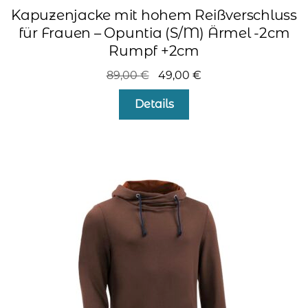
Kapuzenjacke mit hohem Reißverschluss
für Frauen – Opuntia (S/M) Ärmel -2cm
Rumpf +2cm
Ursprünglicher
Aktueller
89,00
€
49,00
€
Preis
Preis
Details
war:
ist:
89,00 €
49,00 €.