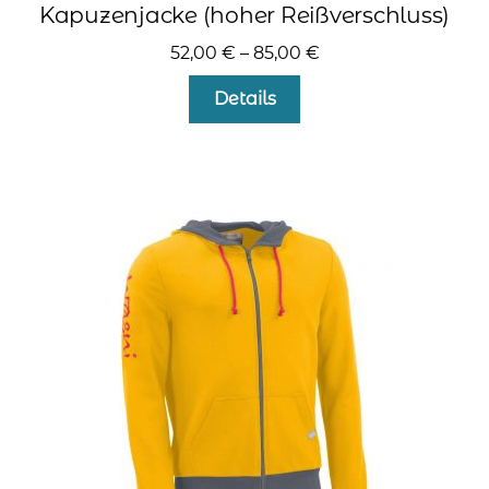
Kapuzenjacke (hoher Reißverschluss)
52,00
€
–
85,00
€
Dieses
Details
Produkt
weist
mehrere
Varianten
auf.
Die
Optionen
können
auf
der
Produktseite
gewählt
werden