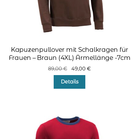
Kapuzenpullover mit Schalkragen für
Frauen – Braun (4XL) Ärmellänge -7cm
Ursprünglicher
Aktueller
89,00
€
49,00
€
Preis
Preis
Details
war:
ist:
89,00 €
49,00 €.