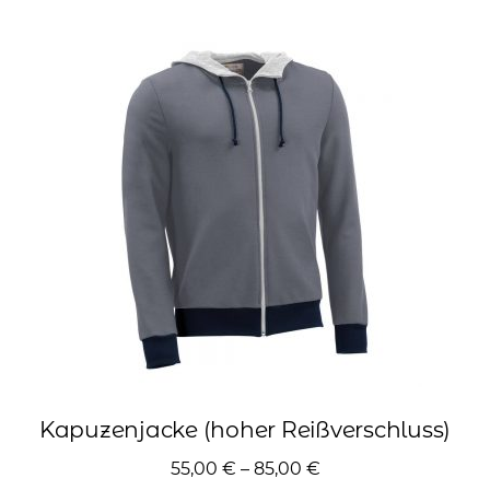
Varianten
auf.
Die
Optionen
können
auf
der
Produktseite
gewählt
werden
Kapuzenjacke (hoher Reißverschluss)
55,00
€
–
85,00
€