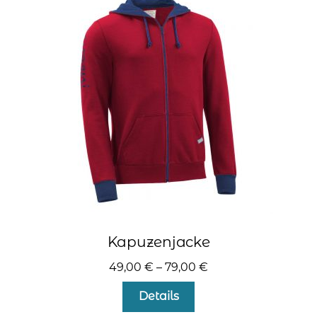
Die
Optionen
können
auf
der
Produktseite
gewählt
werden
Kapuzenjacke
49,00
€
–
79,00
€
Dieses
Details
Produkt