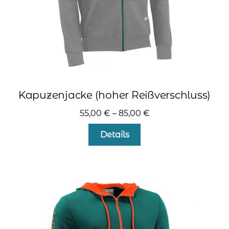
gewählt
werden
Kapuzenjacke (hoher Reißverschluss)
55,00
€
–
85,00
€
Dieses
Details
Produkt
weist
mehrere
Varianten
auf.
Die
Optionen
können