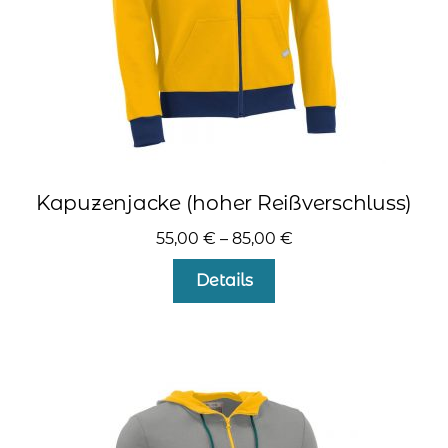
gewählt
werden
Kapuzenjacke (hoher Reißverschluss)
55,00
€
–
85,00
€
Dieses
Details
Produkt
weist
mehrere
Varianten
auf.
Die
Optionen