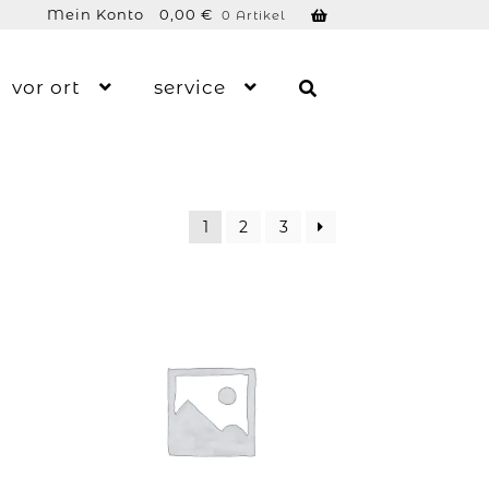
Mein Konto
0,00
€
0 Artikel
vor ort
service
1
2
3