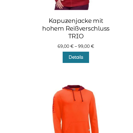
Kapuzenjacke mit
hohem Reißverschluss
TRIO
69,00
€
–
99,00
€
Dieses
Details
Produkt
weist
mehrere
Varianten
auf.
Die
Optionen
können
auf
der
Produktseite
gewählt