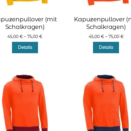
puzenpullover (mit
Kapuzenpullover (
Schalkragen)
Schalkragen)
45,00
€
–
75,00
€
45,00
€
–
75,00
€
Dieses
Diese
Details
Details
Produkt
Produ
weist
weist
mehrere
mehr
Varianten
Varia
auf.
auf.
Die
Die
Optionen
Optio
können
könn
auf
auf
der
der
Produktseite
Produ
gewählt
gewä
werden
werd