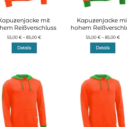
Kapuzenjacke mit
Kapuzenjacke mi
hem Reißverschluss
hohem Reißverschl
55,00
€
–
85,00
€
55,00
€
–
85,00
€
Dieses
Diese
Details
Details
Produkt
Produ
weist
weist
mehrere
mehr
Varianten
Varia
auf.
auf.
Die
Die
Optionen
Optio
können
könn
auf
auf
der
der
Produktseite
Produ
gewählt
gewä
werden
werd