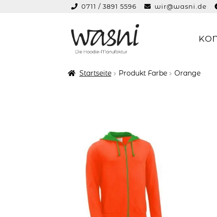
0711 / 3891 5596
wir@wasni.de
springen
KO
Zur
Zum
Navigation
Inhalt
springen
springen
Startseite
Produkt Farbe
Orange