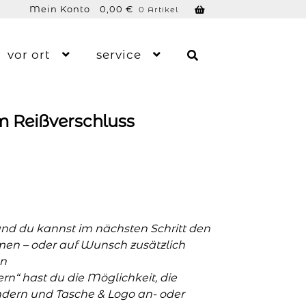
Mein Konto
0,00
€
0 Artikel
vor ort
service
 Reißverschluss
und du kannst im nächsten Schritt den
men – oder auf Wunsch zusätzlich
n
n“ hast du die Möglichkeit, die
ern und Tasche & Logo an- oder