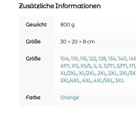
Zusätzliche Informationen
Gewicht
800 g
Größe
30 × 20 × 8 cm
Größe
104
,
110
,
116
,
122
,
128
,
134
,
140
,
14
KM
,
XS
,
XS/S
,
S
,
S
,
S/M
,
S/M
,
M
XL/2XL
,
XL/2XL
,
2XL
,
2XL
,
2XL/3X
3XL/4XL
,
4XL
,
4XL/5XL
,
5XL
Farbe
Orange