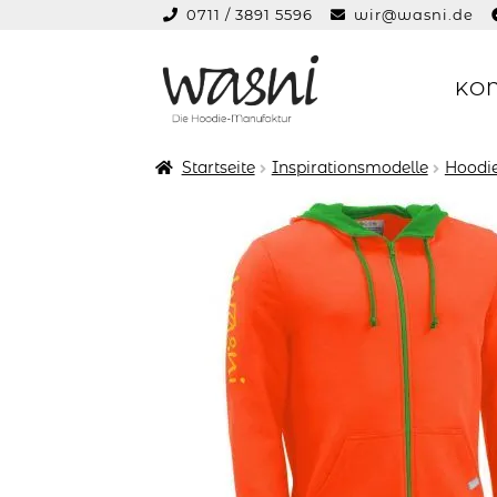
0711 / 3891 5596
wir@wasni.de
springen
KO
Zur
Zum
Navigation
Inhalt
springen
springen
Startseite
Inspirationsmodelle
Hoodie