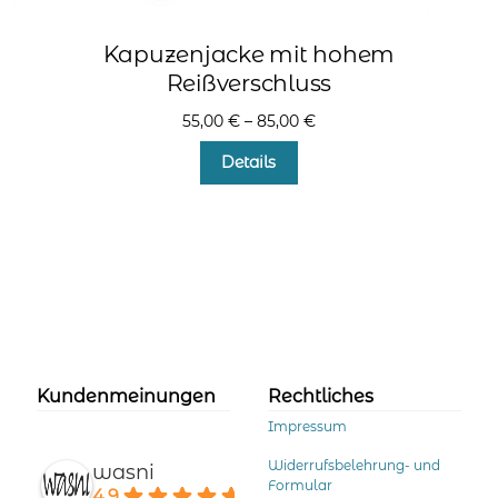
Kapuzenjacke mit hohem
Reißverschluss
55,00
€
–
85,00
€
Dieses
Details
Produkt
weist
mehrere
Varianten
auf.
Die
Optionen
können
auf
der
Kundenmeinungen
Rechtliches
Produktseite
Impressum
gewählt
werden
Widerrufsbelehrung- und
wasni
Formular
4.9