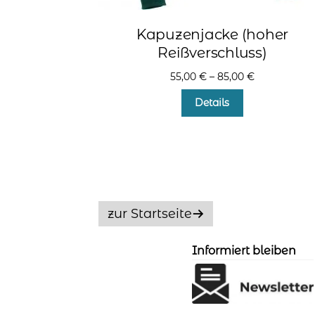
Kapuzenjacke (hoher
Reißverschluss)
55,00
€
–
85,00
€
Dieses
Details
Produkt
weist
mehrere
Varianten
auf.
Die
Optionen
zur Startseite
können
auf
der
Informiert bleiben
Produktseite
gewählt
werden