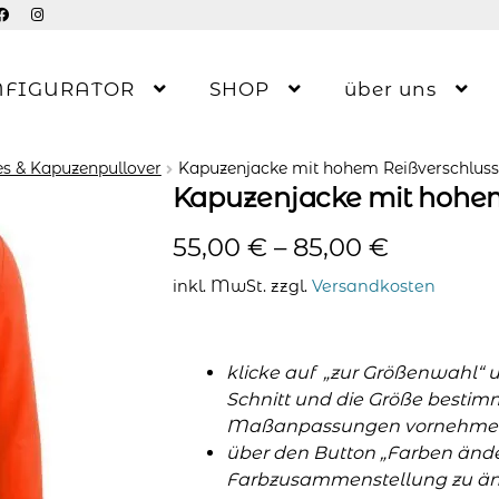
NFIGURATOR
SHOP
über uns
s & Kapuzenpullover
Kapuzenjacke mit hohem Reißverschluss
Kapuzenjacke mit hohem
55,00
€
–
85,00
€
inkl. MwSt.
zzgl.
Versandkosten
klicke auf „zur Größenwahl“ 
Schnitt und die Größe bestim
Maßanpassungen vornehme
über den Button „Farben änder
Farbzusammenstellung zu änd