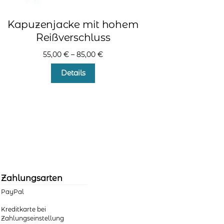
Kapuzenjacke mit hohem
Reißverschluss
55,00
€
–
85,00
€
Dieses
Details
Produkt
weist
mehrere
Varianten
auf.
Die
Optionen
können
auf
der
Zahlungsarten
Produktseite
PayPal
gewählt
werden
Kreditkarte bei
Zahlungseinstellung