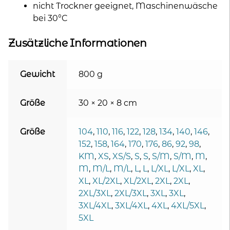
nicht Trockner geeignet, Maschinenwäsche
bei 30°C
Zusätzliche Informationen
Gewicht
800 g
Größe
30 × 20 × 8 cm
Größe
104
,
110
,
116
,
122
,
128
,
134
,
140
,
146
,
152
,
158
,
164
,
170
,
176
,
86
,
92
,
98
,
KM
,
XS
,
XS/S
,
S
,
S
,
S/M
,
S/M
,
M
,
M
,
M/L
,
M/L
,
L
,
L
,
L/XL
,
L/XL
,
XL
,
XL
,
XL/2XL
,
XL/2XL
,
2XL
,
2XL
,
2XL/3XL
,
2XL/3XL
,
3XL
,
3XL
,
3XL/4XL
,
3XL/4XL
,
4XL
,
4XL/5XL
,
5XL