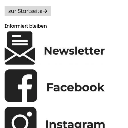
Die
Optionen
zur Startseite
können
auf
Informiert bleiben
der
Produktseite
gewählt
werden