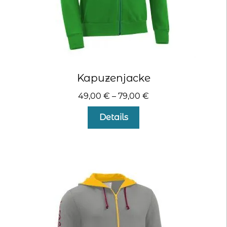
Kapuzenjacke
49,00
€
–
79,00
€
Dieses
Details
Produkt
weist
mehrere
Varianten
auf.
Die
Optionen
können
auf