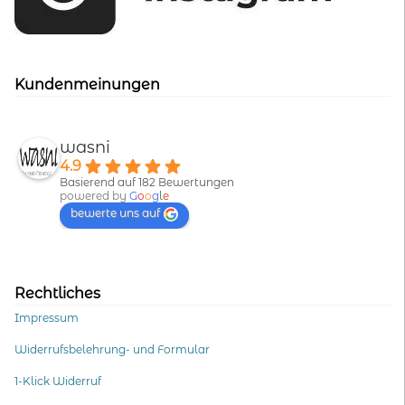
Kundenmeinungen
wasni
4.9
Basierend auf 182 Bewertungen
powered by
G
o
o
g
l
e
bewerte uns auf
Rechtliches
Impressum
Widerrufsbelehrung- und Formular
1-Klick Widerruf