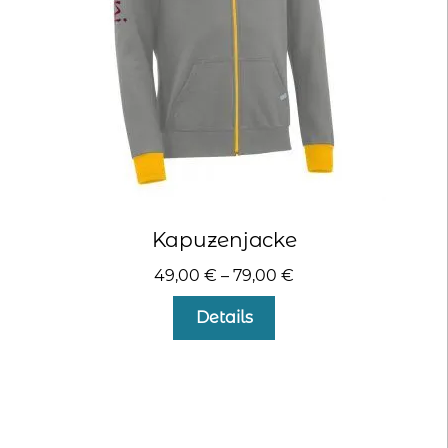
der
Produktseite
gewählt
werden
Kapuzenjacke
49,00
€
–
79,00
€
Dieses
Details
Produkt
weist
mehrere
Varianten
auf.