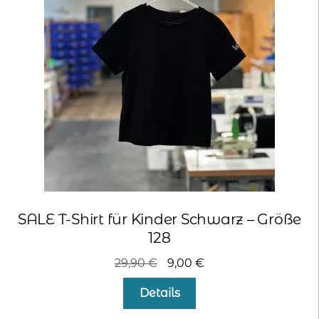
SALE T-Shirt für Kinder Schwarz – Größe
128
Ursprünglicher
Aktueller
29,90
€
9,00
€
Preis
Preis
Details
war:
ist:
29,90 €
9,00 €.