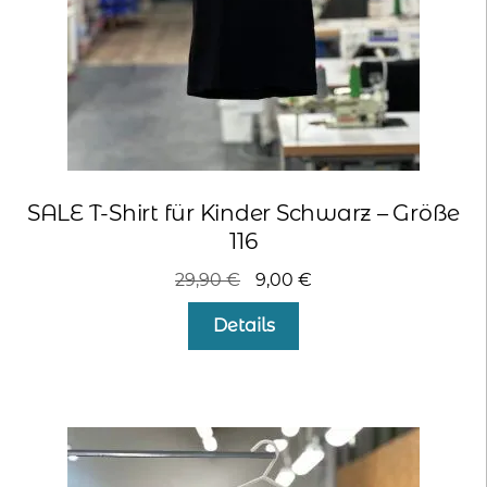
SALE T-Shirt für Kinder Schwarz – Größe
116
Ursprünglicher
Aktueller
29,90
€
9,00
€
Preis
Preis
Details
war:
ist:
29,90 €
9,00 €.