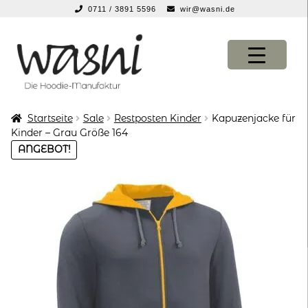
0711 / 3891 5596
wir@wasni.de
springen
Zur
Zum
Navigation
Inhalt
springen
springen
Startseite
Sale
Restposten Kinder
Kapuzenjacke für
KONFIGURATOR
KONFIGURATOR
Kinder – Grau Größe 164
ANGEBOT!
SHOP
SHOP
über uns
über uns
vor ort
vor ort
service
service
suche