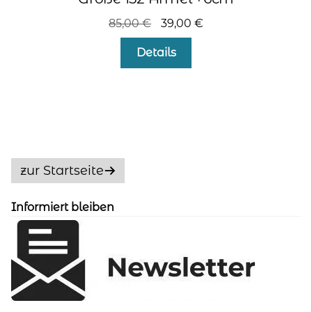
Ursprünglicher
Aktueller
85,00
€
39,00
€
Preis
Preis
Details
war:
ist:
85,00 €
39,00 €.
zur Startseite
Informiert bleiben