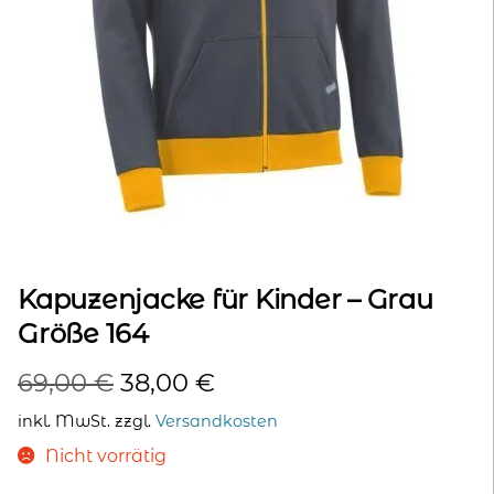
kontakt
home
Kapuzenjacke für Kinder – Grau
Größe 164
Ursprünglicher
Aktueller
69,00
€
38,00
€
Preis
Preis
inkl. MwSt.
zzgl.
Versandkosten
war:
ist:
Nicht vorrätig
69,00 €
38,00 €.