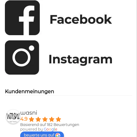
Kundenmeinungen
wasni
4.9
Basierend auf 182 Bewertungen
powered by
G
o
o
g
l
e
bewerte uns auf