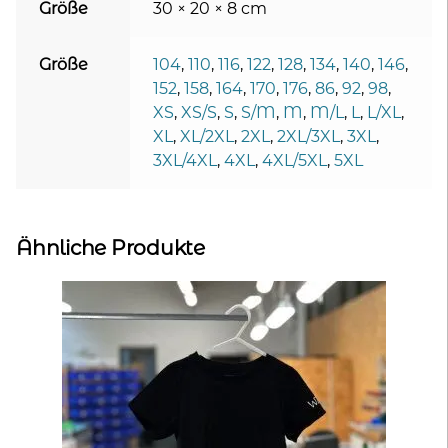
Größe
30 × 20 × 8 cm
Größe
104
,
110
,
116
,
122
,
128
,
134
,
140
,
146
,
152
,
158
,
164
,
170
,
176
,
86
,
92
,
98
,
XS
,
XS/S
,
S
,
S/M
,
M
,
M/L
,
L
,
L/XL
,
XL
,
XL/2XL
,
2XL
,
2XL/3XL
,
3XL
,
3XL/4XL
,
4XL
,
4XL/5XL
,
5XL
Ähnliche Produkte