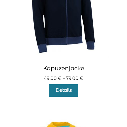
der
Produktseite
gewählt
werden
Kapuzenjacke
49,00
€
–
79,00
€
Dieses
Details
Produkt
weist
mehrere
Varianten
auf.