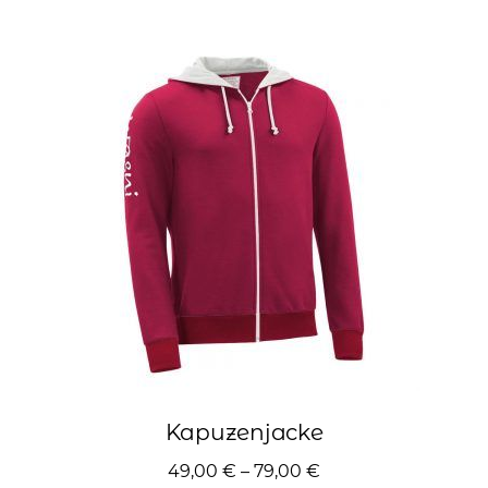
mehrere
Varianten
auf.
Die
Optionen
können
auf
der
Produktseite
gewählt
werden
Kapuzenjacke
49,00
€
–
79,00
€