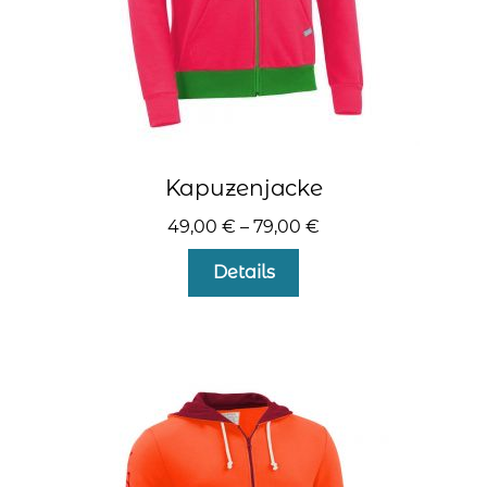
werden
Kapuzenjacke
49,00
€
–
79,00
€
Dieses
Details
Produkt
weist
mehrere
Varianten
auf.
Die
Optionen
können