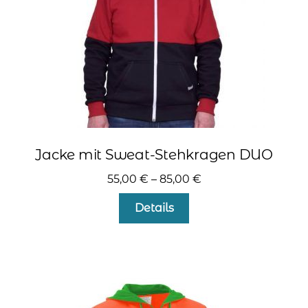
kontakt
home
Jacke mit Sweat-Stehkragen DUO
55,00
€
–
85,00
€
Dieses
Details
Produkt
weist
mehrere
Varianten
auf.
Die