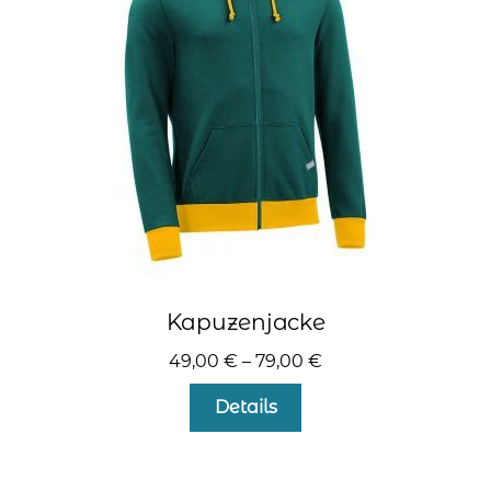
können
auf
der
Produktseite
gewählt
werden
Kapuzenjacke
49,00
€
–
79,00
€
Dieses
Details
Produkt
weist
mehrere