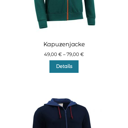
Kapuzenjacke
49,00
€
–
79,00
€
Dieses
Details
Produkt
weist
mehrere
Varianten
auf.
Die
Optionen
können
auf