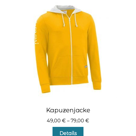
auf.
Die
Optionen
können
auf
der
Produktseite
gewählt
werden
Kapuzenjacke
49,00
€
–
79,00
€
Dieses
Details