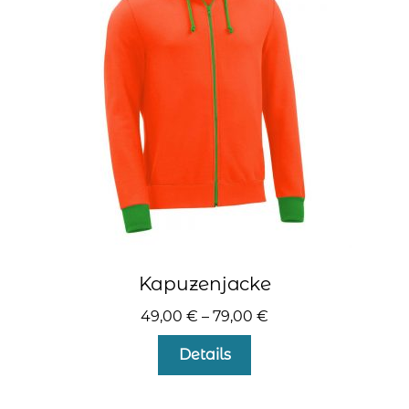
Optionen
können
auf
der
Produktseite
gewählt
werden
Kapuzenjacke
49,00
€
–
79,00
€
Dieses
Details
Produkt
weist