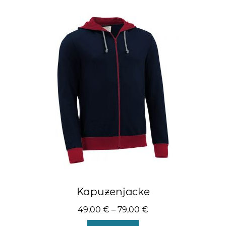
Varianten
auf.
Die
Optionen
können
auf
der
Produktseite
gewählt
werden
Kapuzenjacke
49,00
€
–
79,00
€
Dieses