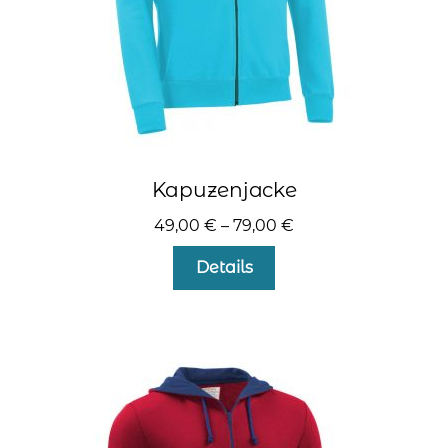
gewählt
werden
Kapuzenjacke
49,00
€
–
79,00
€
Dieses
Details
Produkt
weist
mehrere
Varianten
auf.
Die
Optionen