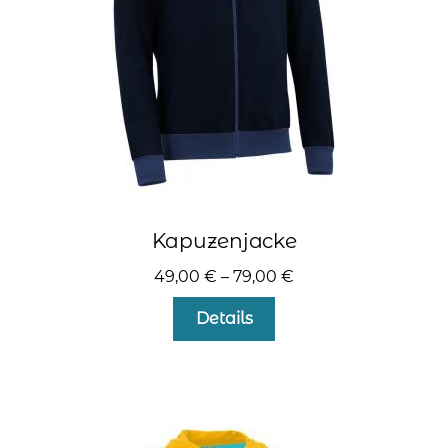
der
Produktseite
gewählt
werden
Kapuzenjacke
49,00
€
–
79,00
€
Dieses
Details
Produkt
weist
mehrere
Varianten
auf.