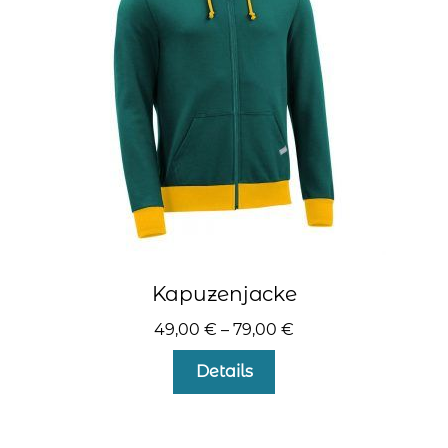
können
auf
der
Produktseite
gewählt
werden
Kapuzenjacke
49,00
€
–
79,00
€
Dieses
Details
Produkt
weist
mehrere