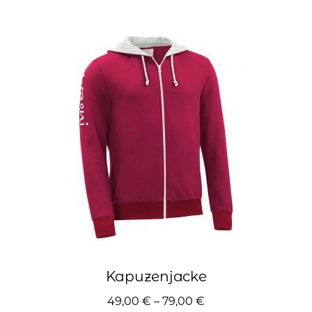
mehrere
Varianten
auf.
Die
Optionen
können
auf
der
Produktseite
gewählt
werden
Kapuzenjacke
49,00
€
–
79,00
€