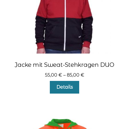
kontakt
home
Jacke mit Sweat-Stehkragen DUO
55,00
€
–
85,00
€
Dieses
Details
Produkt
weist
mehrere
Varianten
auf.
Die