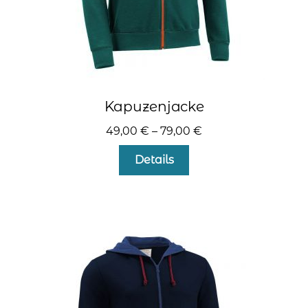
Kapuzenjacke
49,00
€
–
79,00
€
Dieses
Details
Produkt
weist
mehrere
Varianten
auf.
Die
Optionen
können
auf