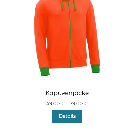
Optionen
können
auf
der
Produktseite
gewählt
werden
Kapuzenjacke
49,00
€
–
79,00
€
Dieses
Details
Produkt
weist