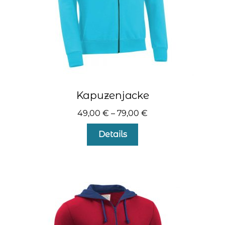
gewählt
werden
Kapuzenjacke
49,00
€
–
79,00
€
Dieses
Details
Produkt
weist
mehrere
Varianten
auf.
Die
Optionen