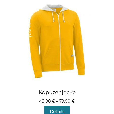
auf.
Die
Optionen
können
auf
der
Produktseite
gewählt
werden
Kapuzenjacke
49,00
€
–
79,00
€
Dieses
Details