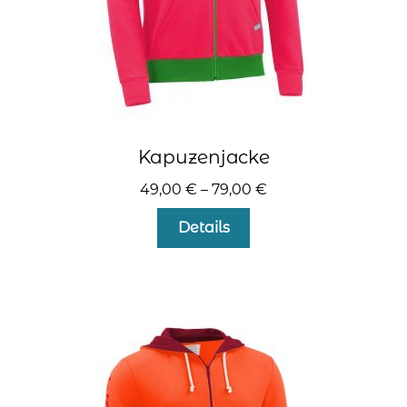
werden
Kapuzenjacke
49,00
€
–
79,00
€
Dieses
Details
Produkt
weist
mehrere
Varianten
auf.
Die
Optionen
können