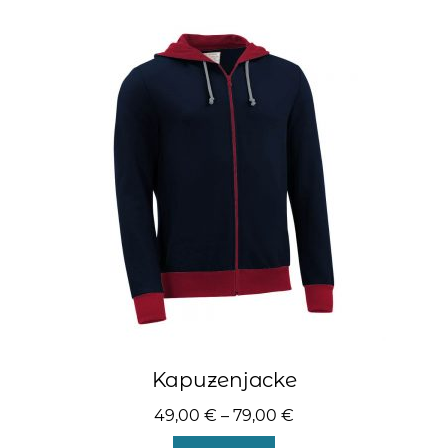
Varianten
auf.
Die
Optionen
können
auf
der
Produktseite
gewählt
werden
Kapuzenjacke
49,00
€
–
79,00
€
Dieses