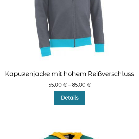
der
Produktseite
gewählt
werden
Kapuzenjacke mit hohem Reißverschluss
55,00
€
–
85,00
€
Dieses
Details
Produkt
weist
mehrere
Varianten
auf.