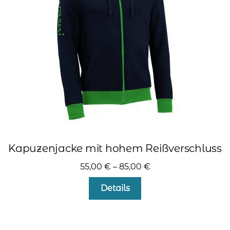
können
auf
der
Produktseite
gewählt
werden
Kapuzenjacke mit hohem Reißverschluss
55,00
€
–
85,00
€
Dieses
Details
Produkt
weist
mehrere