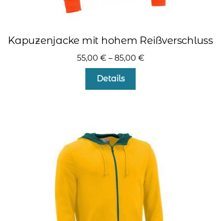
Kapuzenjacke mit hohem Reißverschluss
55,00
€
–
85,00
€
Dieses
Details
Produkt
weist
mehrere
Varianten
auf.
Die
Optionen
können
auf
der
Produktseite
gewählt