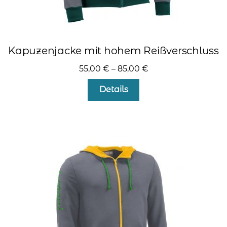
Kapuzenjacke mit hohem Reißverschluss
55,00
€
–
85,00
€
Dieses
Details
Produkt
weist
mehrere
Varianten
auf.
Die
Optionen
können
auf
der
Produktseite