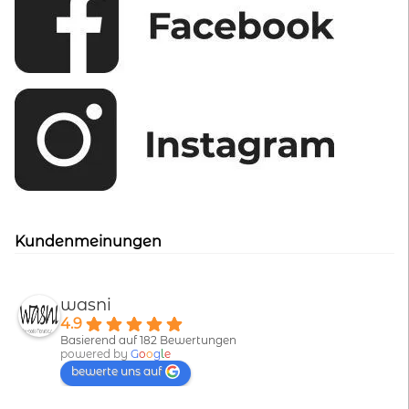
Kundenmeinungen
wasni
4.9
Basierend auf 182 Bewertungen
powered by
G
o
o
g
l
e
bewerte uns auf