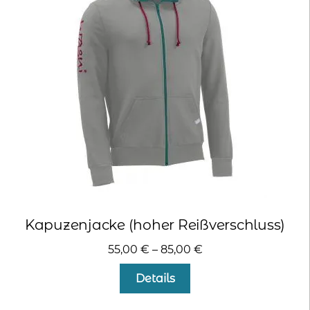
Die
Optionen
können
auf
der
Produktseite
gewählt
werden
Kapuzenjacke (hoher Reißverschluss)
55,00
€
–
85,00
€
Dieses
Details
Produkt
weist