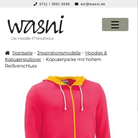
0711 / 3891 5596
wir@wasni.de
springen
Zur
Zum
Navigation
Inhalt
springen
springen
Startseite
Inspirationsmodelle
Hoodies &
KONFIGURATOR
KONFIGURATOR
Kapuzenpullover
Kapuzenjacke mit hohem
Reißverschluss
SHOP
SHOP
über uns
über uns
vor ort
vor ort
service
service
suche