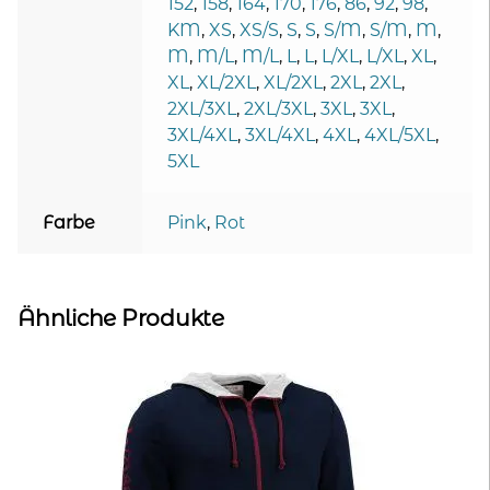
152
,
158
,
164
,
170
,
176
,
86
,
92
,
98
,
KM
,
XS
,
XS/S
,
S
,
S
,
S/M
,
S/M
,
M
,
M
,
M/L
,
M/L
,
L
,
L
,
L/XL
,
L/XL
,
XL
,
XL
,
XL/2XL
,
XL/2XL
,
2XL
,
2XL
,
2XL/3XL
,
2XL/3XL
,
3XL
,
3XL
,
3XL/4XL
,
3XL/4XL
,
4XL
,
4XL/5XL
,
5XL
Farbe
Pink
,
Rot
Ähnliche Produkte