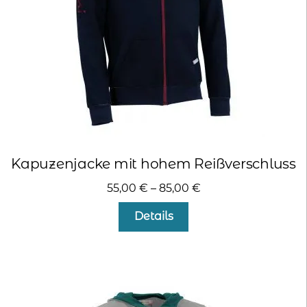
Kapuzenjacke mit hohem Reißverschluss
55,00
€
–
85,00
€
Dieses
Details
Produkt
weist
mehrere
Varianten
auf.