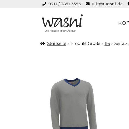
0711 / 3891 5596
wir@wasni.de
springen
KO
Zur
Zum
Navigation
Inhalt
springen
springen
Startseite
Produkt Größe
116
Seite 2