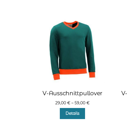
weist
mehrere
Varianten
auf.
Die
Optionen
können
auf
der
Produktseite
gewählt
werden
V-Ausschnittpullover
V
29,00
€
–
59,00
€
Dieses
Details
Produkt
weist