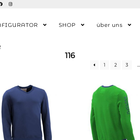
NFIGURATOR
SHOP
über uns
2
116
1
2
3
…