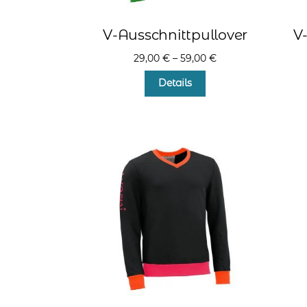
V-Ausschnittpullover
V
29,00
€
–
59,00
€
Dieses
Details
Produkt
weist
mehrere
Varianten
auf.
Die
Optionen
können
auf
der
Produktseite
gewählt
werden