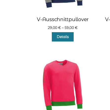
V-Ausschnittpullover
V
29,00
€
–
59,00
€
Dieses
Details
Produkt
weist
mehrere
Varianten
auf.
Die
Optionen
können
auf
der
Produktseite
gewählt
werden