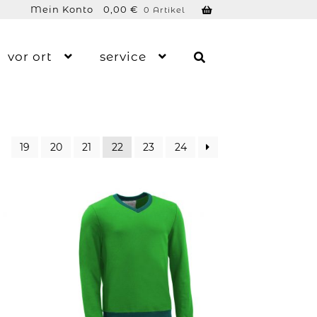
Mein Konto
0,00
€
0 Artikel
vor ort
service
19
20
21
22
23
24