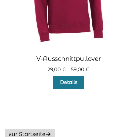
gewählt
werden
V-Ausschnittpullover
29,00
€
–
59,00
€
Dieses
Details
Produkt
weist
mehrere
Varianten
auf.
Die
Optionen
zur Startseite