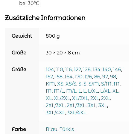
bei 30°C
Zusätzliche Informationen
Gewicht
800 g
Größe
30 × 20 × 8 cm
Größe
104
,
110
,
116
,
122
,
128
,
134
,
140
,
146
,
152
,
158
,
164
,
170
,
176
,
86
,
92
,
98
,
KM
,
XS
,
XS/S
,
S
,
S
,
S/M
,
S/M
,
M
,
M
,
M/L
,
M/L
,
L
,
L
,
L/XL
,
L/XL
,
XL
,
XL
,
XL/2XL
,
XL/2XL
,
2XL
,
2XL
,
2XL/3XL
,
2XL/3XL
,
3XL
,
3XL
,
3XL/4XL
,
3XL/4XL
Farbe
Blau
,
Türkis