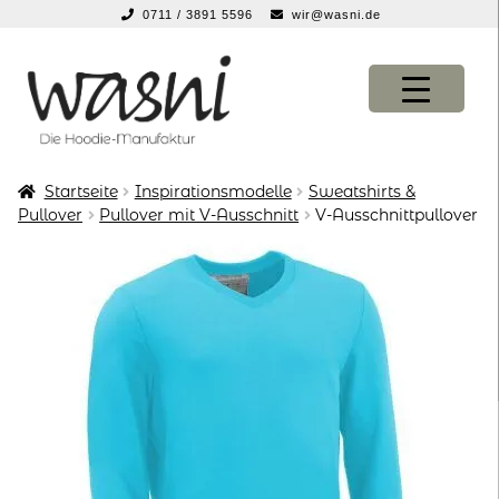
0711 / 3891 5596
wir@wasni.de
springen
Zur
Zum
Navigation
Inhalt
springen
springen
Startseite
Inspirationsmodelle
Sweatshirts &
KONFIGURATOR
KONFIGURATOR
Pullover
Pullover mit V-Ausschnitt
V-Ausschnittpullover
SHOP
SHOP
über uns
über uns
vor ort
vor ort
service
service
suche