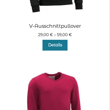
V-Ausschnittpullover
29,00
€
–
59,00
€
Dieses
Details
Produkt
weist
mehrere
Varianten
auf.
Die
Optionen
können
auf
der
Produktseite