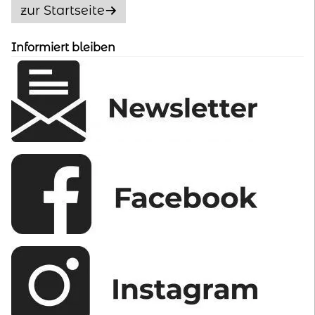
Optionen
zur Startseite
können
auf
Informiert bleiben
der
Produktseite
gewählt
werden