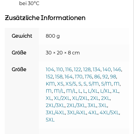
bei 30°C
Zusätzliche Informationen
Gewicht
800 g
Größe
30 × 20 × 8 cm
Größe
104
,
110
,
116
,
122
,
128
,
134
,
140
,
146
,
152
,
158
,
164
,
170
,
176
,
86
,
92
,
98
,
KM
,
XS
,
XS/S
,
S
,
S
,
S/M
,
S/M
,
M
,
M
,
M/L
,
M/L
,
L
,
L
,
L/XL
,
L/XL
,
XL
,
XL
,
XL/2XL
,
XL/2XL
,
2XL
,
2XL
,
2XL/3XL
,
2XL/3XL
,
3XL
,
3XL
,
3XL/4XL
,
3XL/4XL
,
4XL
,
4XL/5XL
,
5XL