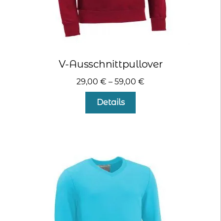
V-Ausschnittpullover
29,00
€
–
59,00
€
Dieses
Details
Produkt
weist
mehrere
Varianten
auf.
Die
Optionen
können
auf
der