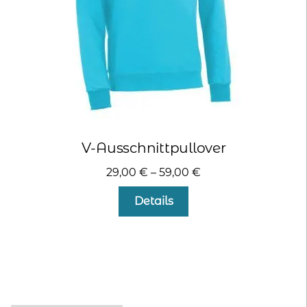
Produktseite
gewählt
werden
V-Ausschnittpullover
29,00
€
–
59,00
€
Dieses
Details
Produkt
weist
mehrere
Varianten
auf.
Die