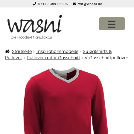
0711 / 3891 5596
wir@wasni.de
springen
Zur
Zum
Navigation
Inhalt
springen
springen
Startseite
Inspirationsmodelle
Sweatshirts &
KONFIGURATOR
KONFIGURATOR
Pullover
Pullover mit V-Ausschnitt
V-Ausschnittpullover
SHOP
SHOP
über uns
über uns
vor ort
vor ort
service
service
suche