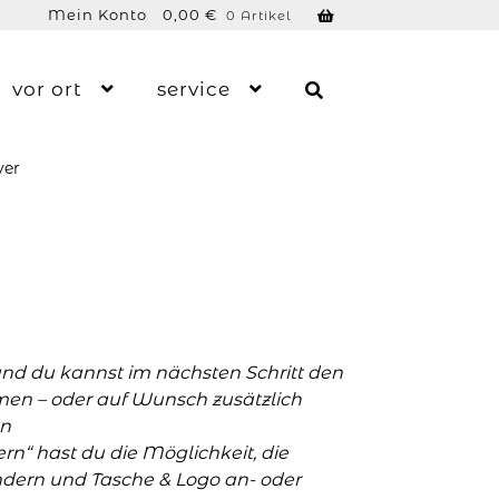
Mein Konto
0,00
€
0 Artikel
vor ort
service
ver
und du kannst im nächsten Schritt den
men – oder auf Wunsch zusätzlich
n
n“ hast du die Möglichkeit, die
ern und Tasche & Logo an- oder