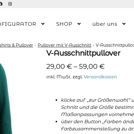
NFIGURATOR
SHOP
über uns
hirts & Pullover
Pullover mit V-Ausschnitt
V-Ausschnittpullo
V-Ausschnittpullover
29,00
€
–
59,00
€
inkl. MwSt.
zzgl.
Versandkosten
klicke auf „zur Größenwahl“ 
Schnitt und die Größe bestim
Maßanpassungen vornehme
über den Button „Farben änder
Farbzusammenstellung zu änd