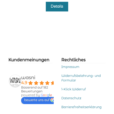
Dieses
Details
Produkt
weist
mehrere
Varianten
auf.
Die
Optionen
können
auf
der
Kundenmeinungen
Rechtliches
Produktseite
Impressum
gewählt
werden
Widerrufsbelehrung- und
wasni
Formular
4.9
Basierend auf 182
1-Klick Widerruf
Bewertungen
powered by
G
o
o
g
l
e
Datenschutz
bewerte uns auf
Barrierefreiheitserklärung