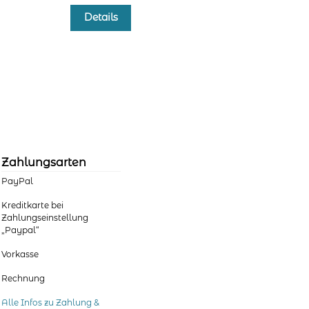
Dieses
Details
Produkt
weist
mehrere
Varianten
auf.
Die
Optionen
können
auf
der
Zahlungsarten
Produktseite
PayPal
gewählt
werden
Kreditkarte bei
Zahlungseinstellung
„Paypal“
Vorkasse
Rechnung
Alle Infos zu Zahlung &