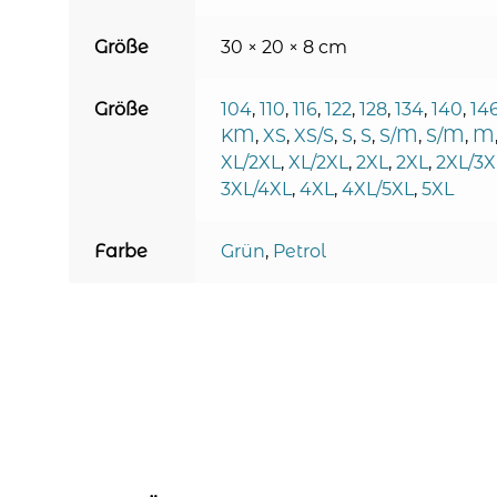
Größe
30 × 20 × 8 cm
Größe
104
,
110
,
116
,
122
,
128
,
134
,
140
,
14
KM
,
XS
,
XS/S
,
S
,
S
,
S/M
,
S/M
,
M
XL/2XL
,
XL/2XL
,
2XL
,
2XL
,
2XL/3X
3XL/4XL
,
4XL
,
4XL/5XL
,
5XL
Farbe
Grün
,
Petrol