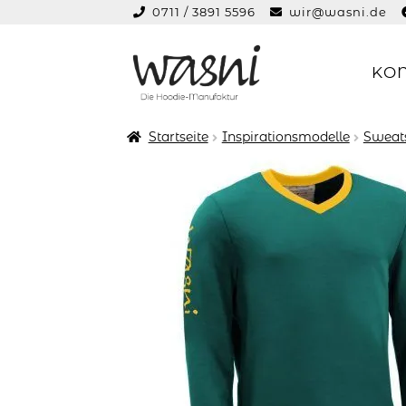
0711 / 3891 5596
wir@wasni.de
springen
KO
Zur
Zum
Navigation
Inhalt
springen
springen
Startseite
Inspirationsmodelle
Sweats