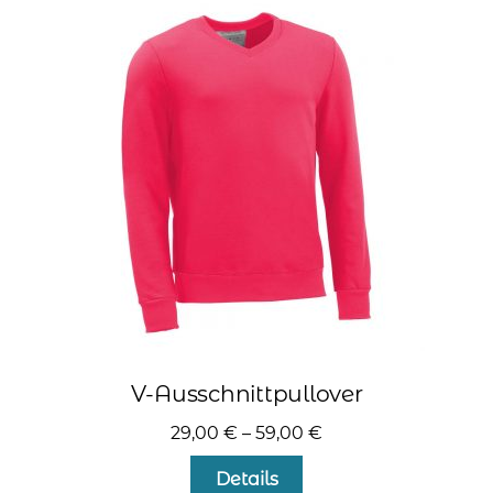
auf.
Die
Optionen
können
auf
der
Produktseite
gewählt
werden
V-Ausschnittpullover
29,00
€
–
59,00
€
Dieses
Details