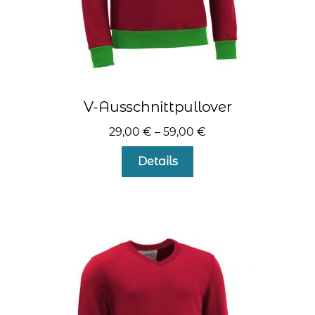
V-Ausschnittpullover
29,00
€
–
59,00
€
Dieses
Details
Produkt
weist
mehrere
Varianten
auf.
Die
Optionen
können
auf