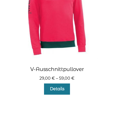
auf
der
Produktseite
gewählt
werden
V-Ausschnittpullover
29,00
€
–
59,00
€
Dieses
Details
Produkt
weist
mehrere
Varianten