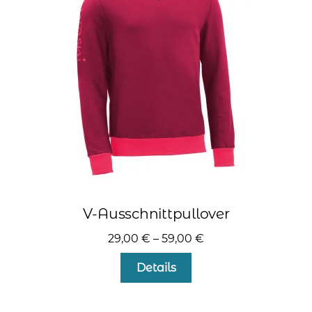
Optionen
können
auf
der
Produktseite
gewählt
werden
V-Ausschnittpullover
29,00
€
–
59,00
€
Dieses
Details
Produkt
weist
mehrere