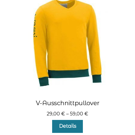
Die
Optionen
können
auf
der
Produktseite
gewählt
werden
V-Ausschnittpullover
29,00
€
–
59,00
€
Dieses
Details
Produkt