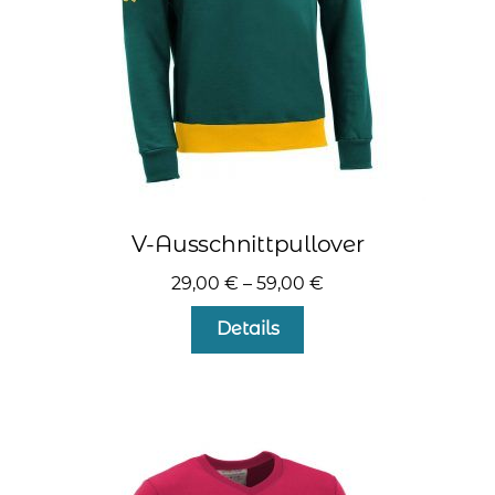
Produktseite
gewählt
werden
V-Ausschnittpullover
29,00
€
–
59,00
€
Dieses
Details
Produkt
weist
mehrere
Varianten
auf.
Die