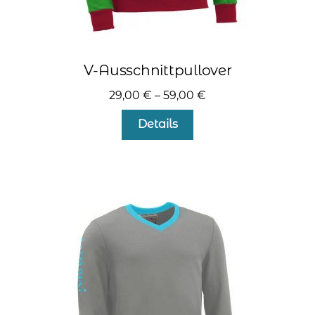
V-Ausschnittpullover
29,00
€
–
59,00
€
Dieses
Details
Produkt
weist
mehrere
Varianten
auf.
Die
Optionen
können
auf
der
Produktseite