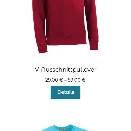
der
Produktseite
gewählt
werden
V-Ausschnittpullover
29,00
€
–
59,00
€
Dieses
Details
Produkt
weist
mehrere
Varianten
auf.