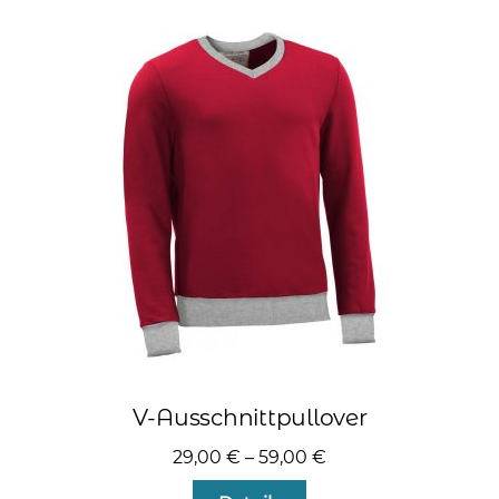
Varianten
auf.
Die
Optionen
können
auf
der
Produktseite
gewählt
werden
V-Ausschnittpullover
29,00
€
–
59,00
€
Dieses