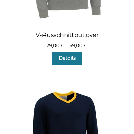
V-Ausschnittpullover
29,00
€
–
59,00
€
Dieses
Details
Produkt
weist
mehrere
Varianten
auf.
Die
Optionen
können
auf
der
Produktseite