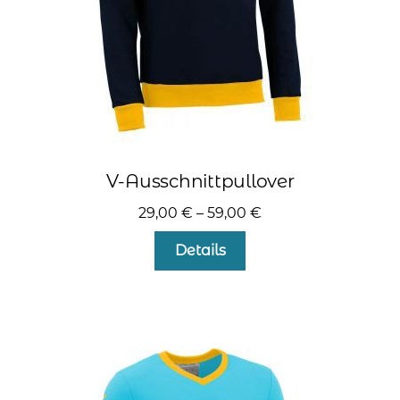
gewählt
werden
V-Ausschnittpullover
29,00
€
–
59,00
€
Dieses
Details
Produkt
weist
mehrere
Varianten
auf.
Die
Optionen