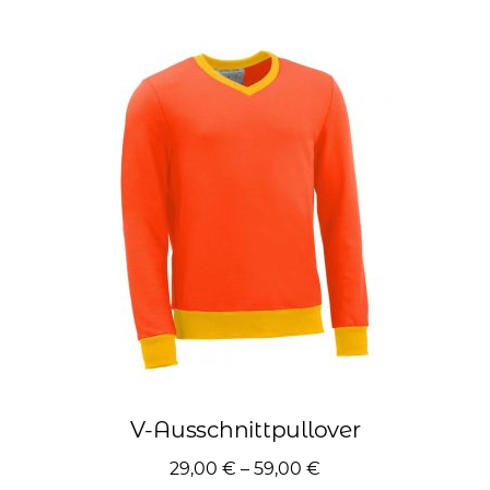
Varianten
auf.
Die
Optionen
können
auf
der
Produktseite
gewählt
werden
V-Ausschnittpullover
29,00
€
–
59,00
€