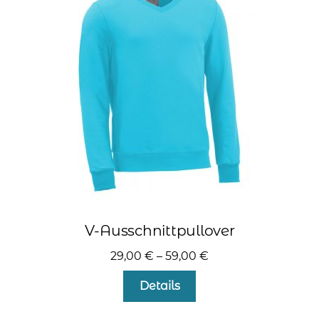
Die
Optionen
können
auf
der
Produktseite
gewählt
werden
V-Ausschnittpullover
29,00
€
–
59,00
€
Dieses
Details
Produkt
weist