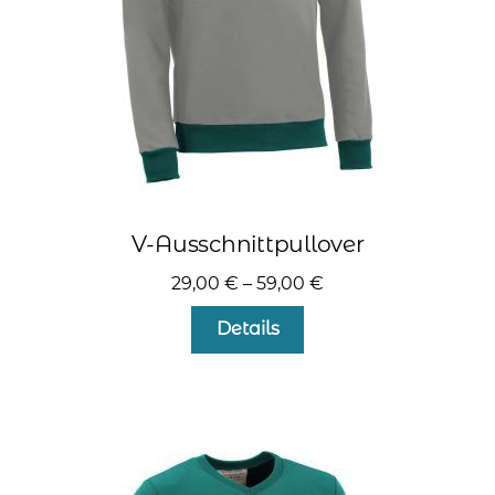
Produktseite
gewählt
werden
V-Ausschnittpullover
29,00
€
–
59,00
€
Dieses
Details
Produkt
weist
mehrere
Varianten
auf.
Die