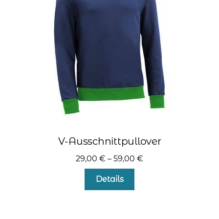
können
auf
der
Produktseite
gewählt
werden
V-Ausschnittpullover
29,00
€
–
59,00
€
Dieses
Details
Produkt
weist
mehrere