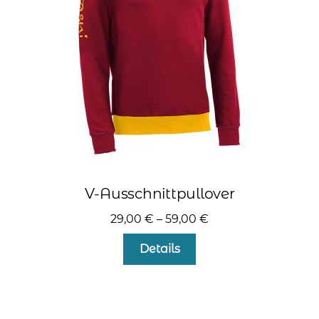
auf
der
Produktseite
gewählt
werden
V-Ausschnittpullover
29,00
€
–
59,00
€
Dieses
Details
Produkt
weist
mehrere
Varianten