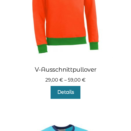
der
Produktseite
gewählt
werden
V-Ausschnittpullover
29,00
€
–
59,00
€
Dieses
Details
Produkt
weist
mehrere
Varianten
auf.