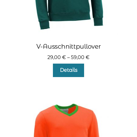
V-Ausschnittpullover
29,00
€
–
59,00
€
Dieses
Details
Produkt
weist
mehrere
Varianten
auf.
Die
Optionen
können
auf