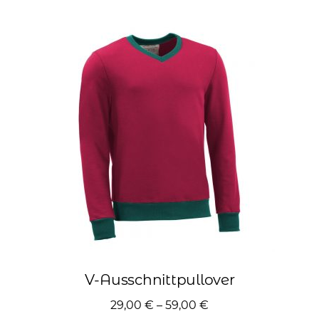
Varianten
auf.
Die
Optionen
können
auf
der
Produktseite
gewählt
werden
V-Ausschnittpullover
29,00
€
–
59,00
€