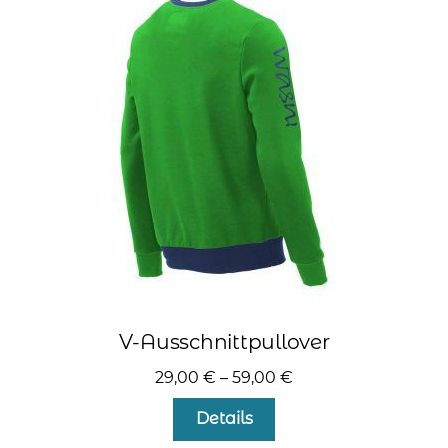
Die
Optionen
können
auf
der
Produktseite
gewählt
werden
V-Ausschnittpullover
29,00
€
–
59,00
€
Dieses
Details
Produkt