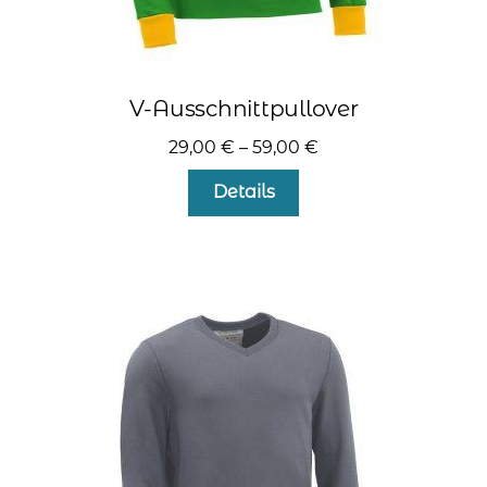
V-Ausschnittpullover
29,00
€
–
59,00
€
Dieses
Details
Produkt
weist
mehrere
Varianten
auf.
Die
Optionen
können
auf
der
Produktseite