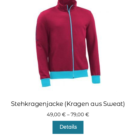
Die
Optionen
können
auf
der
Produktseite
gewählt
werden
Stehkragenjacke (Kragen aus Sweat)
49,00
€
–
79,00
€
Dieses
Details
Produkt