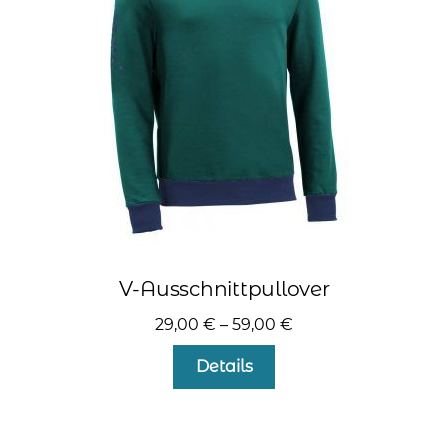
können
auf
der
Produktseite
gewählt
werden
V-Ausschnittpullover
29,00
€
–
59,00
€
Dieses
Details
Produkt
weist
mehrere