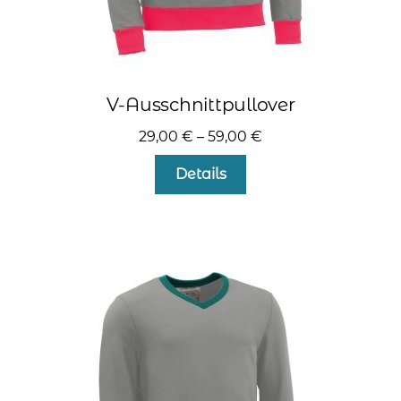
V-Ausschnittpullover
29,00
€
–
59,00
€
Dieses
Details
Produkt
weist
mehrere
Varianten
auf.
Die
Optionen
können
auf
der
Produktseite