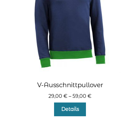
auf
der
Produktseite
gewählt
werden
V-Ausschnittpullover
29,00
€
–
59,00
€
Dieses
Details
Produkt
weist
mehrere
Varianten