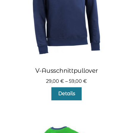
der
Produktseite
gewählt
werden
V-Ausschnittpullover
29,00
€
–
59,00
€
Dieses
Details
Produkt
weist
mehrere
Varianten
auf.