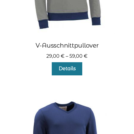
V-Ausschnittpullover
29,00
€
–
59,00
€
Dieses
Details
Produkt
weist
mehrere
Varianten
auf.
Die
Optionen
können
auf