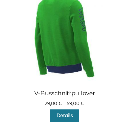
Die
Optionen
können
auf
der
Produktseite
gewählt
werden
V-Ausschnittpullover
29,00
€
–
59,00
€
Dieses
Details
Produkt
weist