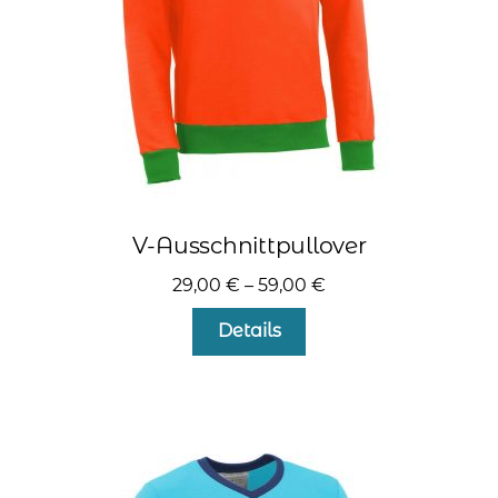
Produktseite
gewählt
werden
V-Ausschnittpullover
29,00
€
–
59,00
€
Dieses
Details
Produkt
weist
mehrere
Varianten
auf.
Die