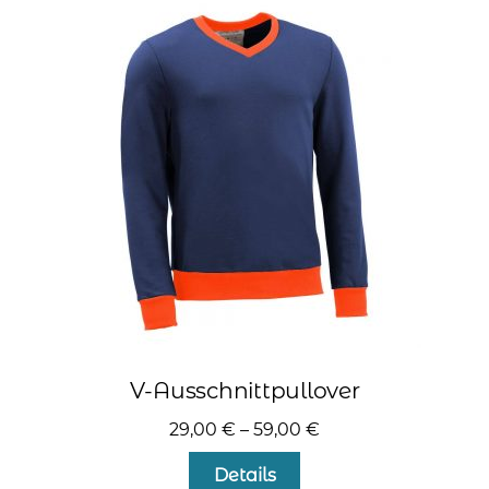
auf.
Die
Optionen
können
auf
der
Produktseite
gewählt
werden
V-Ausschnittpullover
29,00
€
–
59,00
€
Dieses
Details