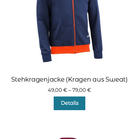
kontakt
home
Stehkragenjacke (Kragen aus Sweat)
49,00
€
–
79,00
€
Dieses
Details
Produkt
weist
mehrere
Varianten
auf.